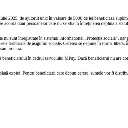
lie 2025, de ajutorul unic în valoare de 5000 de lei beneficiază suplime
r se acordă doar persoanelor care nu se află în întreținerea deplină a statul
tate nu sunt înregistrate în sistemul informațional „Protecția socială”, d
ele teritoriale de asigurări sociale. Cererea se depune în formă liberă, împ
 sau procura.
 beneficiarului în cadrul serviciului MPay. Dacă beneficiarul nu are cont 
plată expiră. Pentru beneficiarii care depun cerere, sumele vor fi distribu