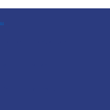
tiri
n locuitor din Răcovăț sancționat
u fost demontate. Ministrul…
lări de incendii și intervenții…