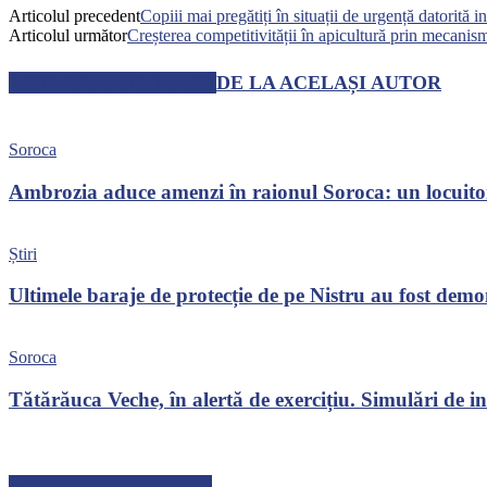
Articolul precedent
Copiii mai pregătiți în situații de urgență datorită i
Articolul următor
Creșterea competitivității în apicultură prin meca
ARTICOLE SIMILARE
DE LA ACELAȘI AUTOR
Soroca
Ambrozia aduce amenzi în raionul Soroca: un locuito
Știri
Ultimele baraje de protecție de pe Nistru au fost dem
Soroca
Tătărăuca Veche, în alertă de exercițiu. Simulări de inc
ARTICOLE RECENTE