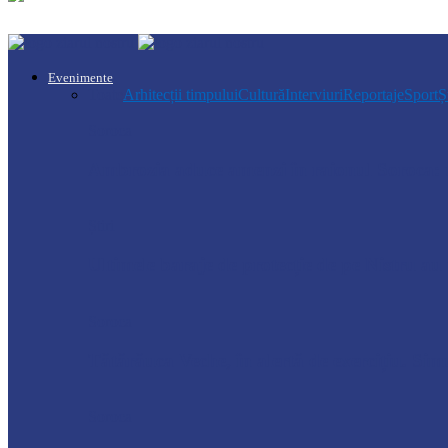
Evenimente
Toate
Arhitecții timpului
Cultură
Interviuri
Reportaje
Sport
Ș
Soroca
Ambrozia aduce amenzi în raionul Soroca: u
Știri
Ultimele baraje de protecție de pe Nistru a
Soroca
Tătărăuca Veche, în alertă de exercițiu. Simu
Soroca