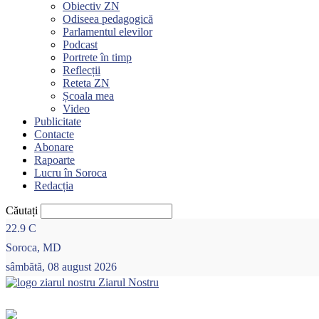
Obiectiv ZN
Odiseea pedagogică
Parlamentul elevilor
Podcast
Portrete în timp
Reflecții
Reteta ZN
Școala mea
Video
Publicitate
Contacte
Abonare
Rapoarte
Lucru în Soroca
Redacția
Căutați
22.9
C
Soroca, MD
sâmbătă, 08 august 2026
Ziarul Nostru