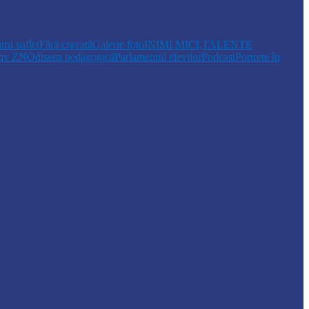
tru suflet
Fără cravată
Galerie foto
INIMI MICI,TALENTE
tiv ZN
Odiseea pedagogică
Parlamentul elevilor
Podcast
Portrete în