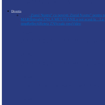
Autoritățile monitorizează alimentarea cu a
Divertis
Toate
,,Ziarul Nostru” cu povești
„Ziarul Nostru” pentru p
MARI
Întreabă ZN
LA MULŢI ANI
La noi acasă la…
La 
timp
Reflecții
Reteta ZN
Școala mea
Video
Drochia
„INIMI MICI, TALENTE MARI”(II parte)– C
Drochia
„INIMI MICI, TALENTE MARI”(I parte) –
Podcast
Moro mahalajiu Podcast cu Robert Cerari
Podcast