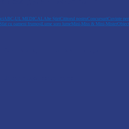
pă la Cosăuți, pe fondul scăderii nivelului…
ici
ABC-UL MEDICAL
Alte Știri
Cititorul nostru
Concursuri
Cuvinte pen
Sfat cu oameni frumoși
Lume soro lume
Mini-Miss & Mini-Mister
Obiec
opiii talentați din Drochia aduc emoție…
 Un dar muzical pentru mame…