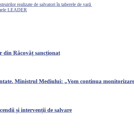
nstruirilor realizate de salvatori în taberele de vară
nismele LEADER
r din Răcovăț sancționat
ontate. Ministrul Mediului: „Vom continua monitorizarea
endii și intervenții de salvare