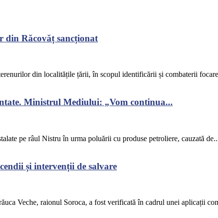
r din Răcovăț sancționat
renurilor din localitățile țării, în scopul identificării și combaterii focar
ontate. Ministrul Mediului: „Vom continua...
alate pe râul Nistru în urma poluării cu produse petroliere, cauzată de..
endii și intervenții de salvare
răuca Veche, raionul Soroca, a fost verificată în cadrul unei aplicații co