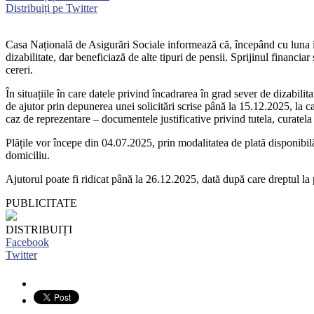
Distribuiți pe Twitter
Casa Națională de Asigurări Sociale informează că, începând cu luna iu
dizabilitate, dar beneficiază de alte tipuri de pensii. Sprijinul financia
cereri.
În situațiile în care datele privind încadrarea în grad sever de dizabili
de ajutor prin depunerea unei solicitări scrise până la 15.12.2025, la cas
caz de reprezentare – documentele justificative privind tutela, curatela
Plățile vor începe din 04.07.2025, prin modalitatea de plată disponibilă
domiciliu.
Ajutorul poate fi ridicat până la 26.12.2025, dată după care dreptul la 
PUBLICITATE
DISTRIBUIȚI
Facebook
Twitter