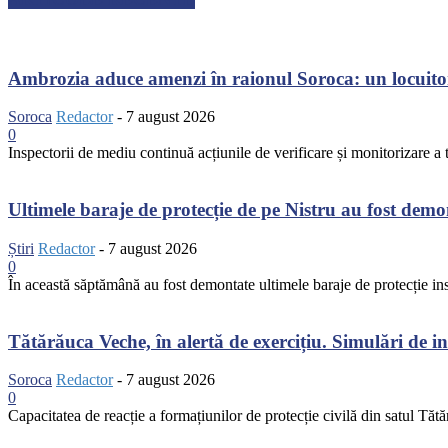
Ambrozia aduce amenzi în raionul Soroca: un locuito
Soroca
Redactor
-
7 august 2026
0
Inspectorii de mediu continuă acțiunile de verificare și monitorizare a te
Ultimele baraje de protecție de pe Nistru au fost dem
Știri
Redactor
-
7 august 2026
0
În această săptămână au fost demontate ultimele baraje de protecție inst
Tătărăuca Veche, în alertă de exercițiu. Simulări de inc
Soroca
Redactor
-
7 august 2026
0
Capacitatea de reacție a formațiunilor de protecție civilă din satul Tătă