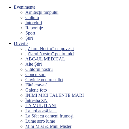
Evenimente
Arhitecții timpului
Cultură
Interviuri
Reportaje
Sport
Știri
Divertis
,,Ziarul Nostru” cu povești
„Ziarul Nostru” pentru pici
ABC-UL MEDICAL
Alte Știri
Cititorul nostru
Concursuri
Cuvinte pentru suflet
Fără cravată
Galerie foto
INIMI MICI,TALENTE MARI
Întreabă ZN
LA MULŢI ANI
La noi acasă la…
La Sfat cu oameni frumoși
Lume soro lume
Mini-Miss & Mini-Mister