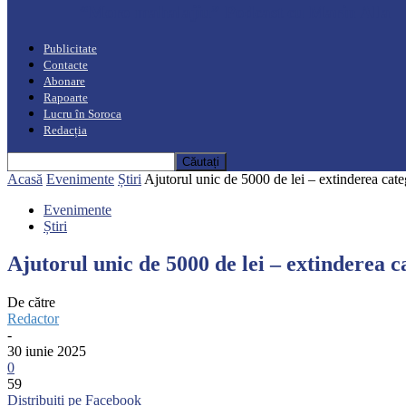
“Moro mahalajiu” Podcast cu Marin Alla
Publicitate
Contacte
Abonare
Rapoarte
Lucru în Soroca
Redacția
Acasă
Evenimente
Știri
Ajutorul unic de 5000 de lei – extinderea categ
Evenimente
Știri
Ajutorul unic de 5000 de lei – extinderea c
De către
Redactor
-
30 iunie 2025
0
59
Distribuiți pe Facebook