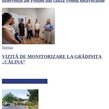
Intervenții ale Poliției din cauza vremii nefavorabile
Soroca
VIZITĂ DE MONITORIZARE LA GRĂDINIȚA
„CĂLINA”
ARTICOLE RECENTE