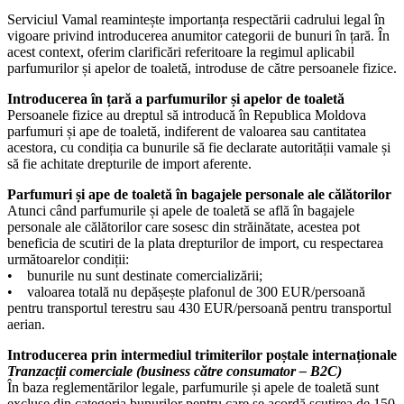
Serviciul Vamal reamintește importanța respectării cadrului legal în
vigoare privind introducerea anumitor categorii de bunuri în țară. În
acest context, oferim clarificări referitoare la regimul aplicabil
parfumurilor și apelor de toaletă, introduse de către persoanele fizice.
Introducerea în țară a parfumurilor și apelor de toaletă
Persoanele fizice au dreptul să introducă în Republica Moldova
parfumuri și ape de toaletă, indiferent de valoarea sau cantitatea
acestora, cu condiția ca bunurile să fie declarate autorității vamale și
să fie achitate drepturile de import aferente.
Parfumuri și ape de toaletă în bagajele personale ale călătorilor
Atunci când parfumurile și apele de toaletă se află în bagajele
personale ale călătorilor care sosesc din străinătate, acestea pot
beneficia de scutiri de la plata drepturilor de import, cu respectarea
următoarelor condiții:
• bunurile nu sunt destinate comercializării;
• valoarea totală nu depășește plafonul de 300 EUR/persoană
pentru transportul terestru sau 430 EUR/persoană pentru transportul
aerian.
Introducerea prin intermediul trimiterilor poștale internaționale
Tranzacții comerciale (business către consumator – B2C)
În baza reglementărilor legale, parfumurile și apele de toaletă sunt
excluse din categoria bunurilor pentru care se acordă scutirea de 150