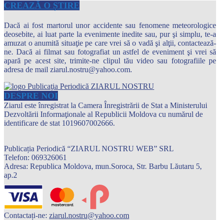
CREAZĂ O ȘTIRE
Dacă ai fost martorul unor accidente sau fenomene meteorologice
deosebite, ai luat parte la evenimente inedite sau, pur şi simplu, te-a
amuzat o anumită situaţie pe care vrei să o vadă şi alţii, contactează-
ne. Dacă ai filmat sau fotografiat un astfel de eveniment şi vrei să
apară pe acest site, trimite-ne clipul tău video sau fotografiile pe
adresa de mail ziarul.nostru@yahoo.com.
DESPRE NOI
Ziarul este înregistrat la Camera Înregistrării de Stat a Ministerului
Dezvoltării Informaţionale al Republicii Moldova cu numărul de
identificare de stat 1019607002666.
Publicația Periodică “ZIARUL NOSTRU WEB” SRL
Telefon: 069326061
Adresa: Republica Moldova, mun.Soroca, Str. Barbu Lăutaru 5,
ap.2
Contactați-ne:
ziarul.nostru@yahoo.com