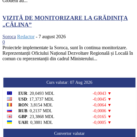
Glodeni au...
VIZITĂ DE MONITORIZARE LA GRĂDINIȚA
„CĂLINA”
Soroca
Redactor
-
7 august 2026
0
Proiectele implementate la Soroca, sunt în continua monitorizare.
Reprezentanții Oficiului Național Dezvoltare Regională și Locală în
comun cu reprezentanții din cadrul Ministerului...
Curs valutar: 07 Aug 2026
EUR
: 20,0493 MDL
-0,0043 ▼
USD
: 17,3737 MDL
-0,0045 ▼
RON
: 3,8154 MDL
-0,0064 ▼
RUB
: 0,2137 MDL
-0,0006 ▼
GBP
: 23,3868 MDL
-0,0165 ▼
UAH
: 0,3881 MDL
-0,0005 ▼
Convertor valutar