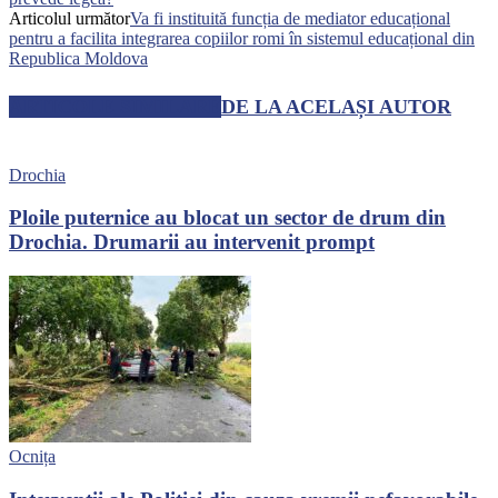
Articolul următor
Va fi instituită funcția de mediator educațional
pentru a facilita integrarea copiilor romi în sistemul educațional din
Republica Moldova
ARTICOLE SIMILARE
DE LA ACELAȘI AUTOR
Drochia
Ploile puternice au blocat un sector de drum din
Drochia. Drumarii au intervenit prompt
Ocnița