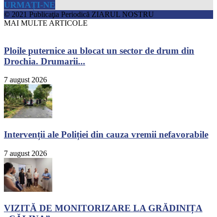
URMAȚI-NE
© 2021 Publicaţia Periodică ZIARUL NOSTRU
MAI MULTE ARTICOLE
Ploile puternice au blocat un sector de drum din
Drochia. Drumarii...
7 august 2026
Intervenții ale Poliției din cauza vremii nefavorabile
7 august 2026
VIZITĂ DE MONITORIZARE LA GRĂDINIȚA