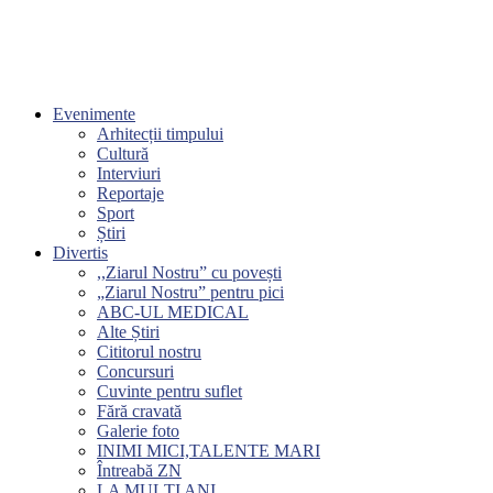
Evenimente
Arhitecții timpului
Cultură
Interviuri
Reportaje
Sport
Știri
Divertis
,,Ziarul Nostru” cu povești
„Ziarul Nostru” pentru pici
ABC-UL MEDICAL
Alte Știri
Cititorul nostru
Concursuri
Cuvinte pentru suflet
Fără cravată
Galerie foto
INIMI MICI,TALENTE MARI
Întreabă ZN
LA MULŢI ANI