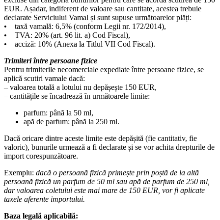
EUR. Așadar, indiferent de valoare sau cantitate, acestea trebuie
declarate Serviciului Vamal și sunt supuse următoarelor plăți:
• taxă vamală: 6,5% (conform Legii nr. 172/2014),
• TVA: 20% (art. 96 lit. a) Cod Fiscal),
• acciză: 10% (Anexa la Titlul VII Cod Fiscal).
Trimiteri între persoane fizice
Pentru trimiterile necomerciale expediate între persoane fizice, se
aplică scutiri vamale dacă:
– valoarea totală a lotului nu depășește 150 EUR,
– cantitățile se încadrează în următoarele limite:
parfum: până la 50 ml,
apă de parfum: până la 250 ml.
Dacă oricare dintre aceste limite este depășită (fie cantitativ, fie
valoric), bunurile urmează a fi declarate și se vor achita drepturile de
import corespunzătoare.
Exemplu:
dacă o persoană fizică primește prin poștă de la altă
persoană fizică un parfum de 50 ml sau apă de parfum de 250 ml,
dar valoarea coletului este mai mare de 150 EUR, vor fi aplicate
taxele aferente importului.
Baza legală aplicabilă: