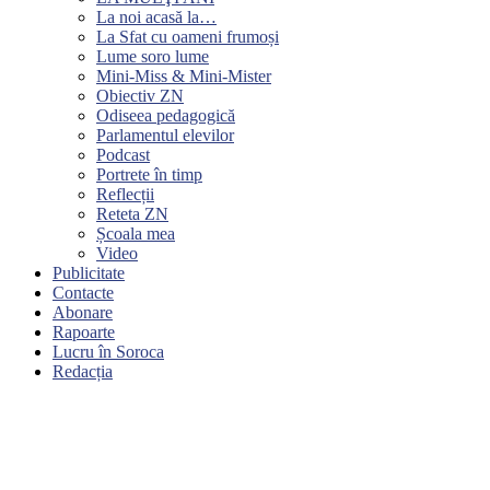
La noi acasă la…
La Sfat cu oameni frumoși
Lume soro lume
Mini-Miss & Mini-Mister
Obiectiv ZN
Odiseea pedagogică
Parlamentul elevilor
Podcast
Portrete în timp
Reflecții
Reteta ZN
Școala mea
Video
Publicitate
Contacte
Abonare
Rapoarte
Lucru în Soroca
Redacția