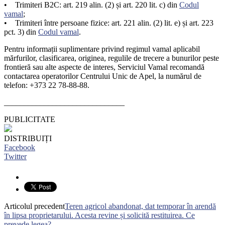
• Trimiteri B2C: art. 219 alin. (2) și art. 220 lit. c) din
Codul
vamal
;
• Trimiteri între persoane fizice: art. 221 alin. (2) lit. e) și art. 223
pct. 3) din
Codul vamal
.
Pentru informații suplimentare privind regimul vamal aplicabil
mărfurilor, clasificarea, originea, regulile de trecere a bunurilor peste
frontieră sau alte aspecte de interes, Serviciul Vamal recomandă
contactarea operatorilor Centrului Unic de Apel, la numărul de
telefon: +373 22 78-88-88.
______________________________
PUBLICITATE
DISTRIBUIȚI
Facebook
Twitter
Articolul precedent
Teren agricol abandonat, dat temporar în arendă
în lipsa proprietarului. Acesta revine și solicită restituirea. Ce
prevede legea?