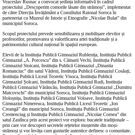
Veaceslav Rusnac a convocat ședința informativă în cadrul
proiectului ,,Descoperim comorile lăsate din strămoși”, implementat
de către Direcția Învățământ a Consiliului Raional Soroca în
parteneriat cu Muzeul de Istorie și Etnografie „Nicolae Bulat” din
municipiul
Soroca.
Scopul proiectului prevede sensibilizarea și mobilișare elevilor și
profesorilor, promovarea și valorificarea artei tradiționale și a
patrimoniului cultural național în spațiul european.
Elevii de la Instituția Publică Gimnaziul Rublenița, Instituția Publică
Gimnaziul „A. Porcescu” din s. Căinarii Vechi, Instituția Publică
Gimnaziul Stoicani, Instituția Publică Gimnaziul „Dinastia
Romanciuc” din satul Vădeni, Instituția Publică Gimnaziul Cosăuți,
Instituția Publică Liceul Teoretic Visoca, Instituția Publică
Gimnaziul Șolcani, Instituția Publică Gimnaziul Rudi, Instituția
Publică Gimnaziul Vărăncău, Instituția Publică Gimnaziul „Dumitru
Matcovschi” din municipiul Soroca, Instituția Publică Gimnaziul
Holoșnița, Instituția Publică Gimnaziul Voloave, Instituția Publică
Gimnaziul Nimereuca, Instituția Publică Liceul Teoretic „Ion
Creangă” din municipiul Soroca, Instituția Publică Gimnaziul
Cremenciug și Instituția Publică Gimnaziul „Nicolae Cornea” din
satul Zastînca prin acest proiect vor explora: bucatele tradiționale –
prin care vor descoperi secretele rețetelor moștenite din moși-
strămoși și vor învăța cum gusturile autentice definesc o comunitate.