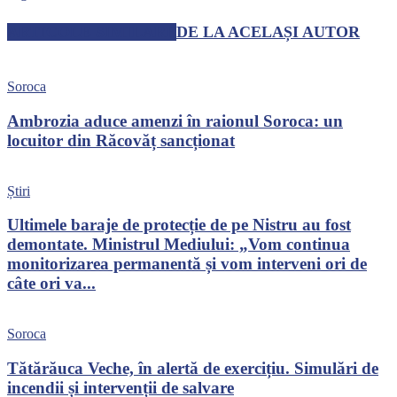
ARTICOLE SIMILARE
DE LA ACELAȘI AUTOR
Soroca
Ambrozia aduce amenzi în raionul Soroca: un
locuitor din Răcovăț sancționat
Știri
Ultimele baraje de protecție de pe Nistru au fost
demontate. Ministrul Mediului: „Vom continua
monitorizarea permanentă și vom interveni ori de
câte ori va...
Soroca
Tătărăuca Veche, în alertă de exercițiu. Simulări de
incendii și intervenții de salvare