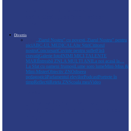
Autoritățile monitorizează alimentarea cu
apă la Cosăuți, pe fondul scăderii
nivelului…
Divertis
Toate
,,Ziarul Nostru” cu povești
„Ziarul Nostru” pentru
pici
ABC-UL MEDICAL
Alte Știri
Cititorul
nostru
Concursuri
Cuvinte pentru suflet
Fără
cravată
Galerie foto
INIMI MICI,TALENTE
MARI
Întreabă ZN
LA MULŢI ANI
La noi acasă la…
La Sfat cu oameni frumoși
Lume soro lume
Mini-Miss &
Mini-Mister
Obiectiv ZN
Odiseea
pedagogică
Parlamentul elevilor
Podcast
Portrete în
timp
Reflecții
Reteta ZN
Școala mea
Video
Drochia
„INIMI MICI, TALENTE MARI”(II
parte)– Copiii talentați din Drochia aduc
emoție…