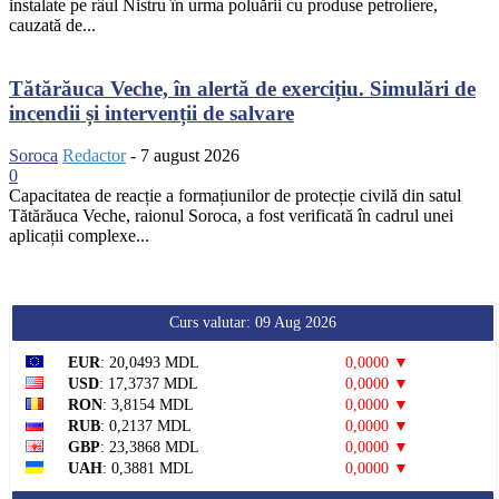
instalate pe râul Nistru în urma poluării cu produse petroliere,
cauzată de...
Tătărăuca Veche, în alertă de exercițiu. Simulări de
incendii și intervenții de salvare
Soroca
Redactor
-
7 august 2026
0
Capacitatea de reacție a formațiunilor de protecție civilă din satul
Tătărăuca Veche, raionul Soroca, a fost verificată în cadrul unei
aplicații complexe...
Curs valutar: 09 Aug 2026
EUR
: 20,0493 MDL
0,0000 ▼
USD
: 17,3737 MDL
0,0000 ▼
RON
: 3,8154 MDL
0,0000 ▼
RUB
: 0,2137 MDL
0,0000 ▼
GBP
: 23,3868 MDL
0,0000 ▼
UAH
: 0,3881 MDL
0,0000 ▼