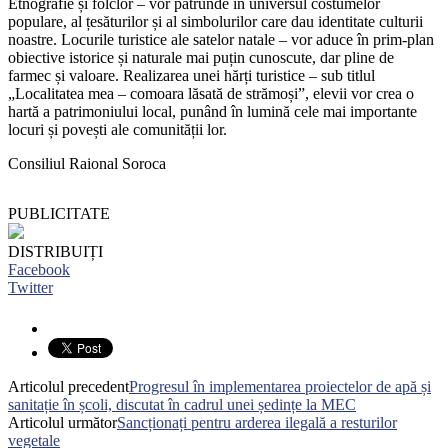
Etnografie și folclor – vor pătrunde în universul costumelor
populare, al țesăturilor și al simbolurilor care dau identitate culturii
noastre. Locurile turistice ale satelor natale – vor aduce în prim-plan
obiective istorice și naturale mai puțin cunoscute, dar pline de
farmec și valoare. Realizarea unei hărți turistice – sub titlul
„Localitatea mea – comoara lăsată de strămoși”, elevii vor crea o
hartă a patrimoniului local, punând în lumină cele mai importante
locuri și povești ale comunității lor.
Consiliul Raional Soroca
PUBLICITATE
DISTRIBUIȚI
Facebook
Twitter
Articolul precedent
Progresul în implementarea proiectelor de apă și
sanitație în școli, discutat în cadrul unei ședințe la MEC
Articolul următor
Sancționați pentru arderea ilegală a resturilor
vegetale