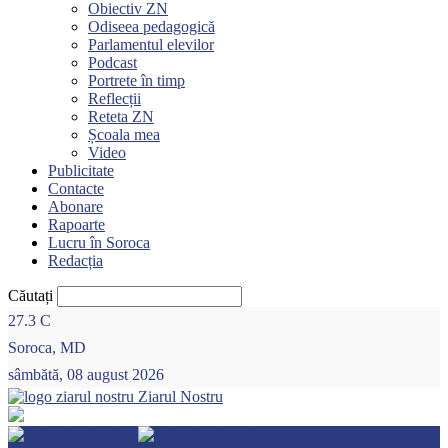
Obiectiv ZN
Odiseea pedagogică
Parlamentul elevilor
Podcast
Portrete în timp
Reflecții
Reteta ZN
Școala mea
Video
Publicitate
Contacte
Abonare
Rapoarte
Lucru în Soroca
Redacția
Căutați
27.3
C
Soroca, MD
sâmbătă, 08 august 2026
Ziarul Nostru