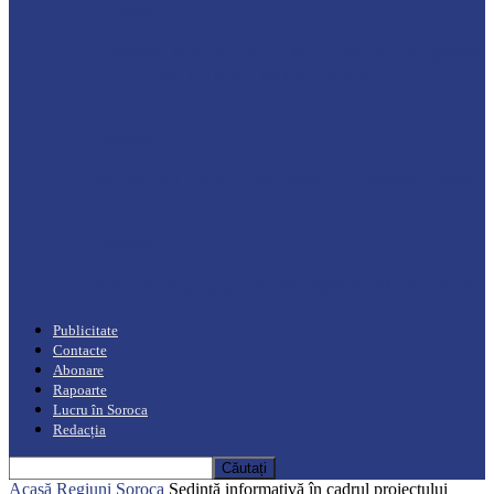
Drochia
„INIMI MICI, TALENTE MARI”(I parte)
– Un dar muzical pentru mame…
Podcast
Moro mahalajiu Podcast cu Robert Cerari
Podcast
“Moro mahalajiu” Podcast cu Marin Alla
Publicitate
Contacte
Abonare
Rapoarte
Lucru în Soroca
Redacția
Acasă
Regiuni
Soroca
Ședință informativă în cadrul proiectului