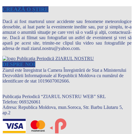
CREAZĂ O ȘTIRE
Dacă ai fost martorul unor accidente sau fenomene meteorologice
deosebite, ai luat parte la evenimente inedite sau, pur şi simplu, te-a
amuzat o anumită situaţie pe care vrei să o vadă şi alţii, contactează-
ne. Dacă ai filmat sau fotografiat un astfel de eveniment şi vrei să
apară pe acest site, trimite-ne clipul tău video sau fotografiile pe
adresa de mail ziarul.nostru@yahoo.com.
DESPRE NOI
Ziarul este înregistrat la Camera Înregistrării de Stat a Ministerului
Dezvoltării Informaţionale al Republicii Moldova cu numărul de
identificare de stat 1019607002666.
Publicația Periodică “ZIARUL NOSTRU WEB” SRL
Telefon: 069326061
Adresa: Republica Moldova, mun.Soroca, Str. Barbu Lăutaru 5,
ap.2