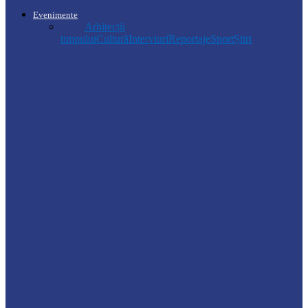
Evenimente
Toate
Arhitecții
timpului
Cultură
Interviuri
Reportaje
Sport
Știri
Soroca
Ambrozia aduce amenzi în raionul Soroca:
un locuitor din Răcovăț sancționat
Știri
Ultimele baraje de protecție de pe Nistru
au fost demontate. Ministrul…
Soroca
Tătărăuca Veche, în alertă de exercițiu.
Simulări de incendii și intervenții…
Soroca