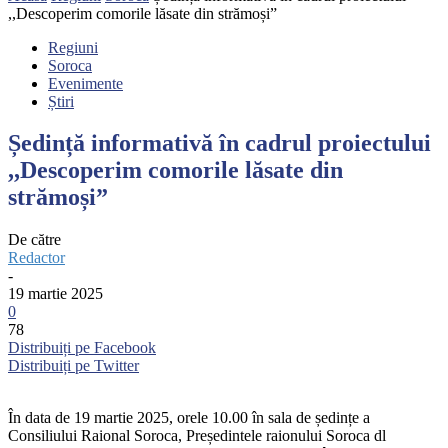
,,Descoperim comorile lăsate din strămoși”
Regiuni
Soroca
Evenimente
Știri
Ședință informativă în cadrul proiectului
,,Descoperim comorile lăsate din
strămoși”
De către
Redactor
-
19 martie 2025
0
78
Distribuiți pe Facebook
Distribuiți pe Twitter
În data de 19 martie 2025, orele 10.00 în sala de ședințe a
Consiliului Raional Soroca, Președintele raionului Soroca dl