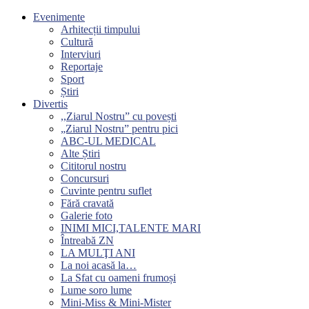
Evenimente
Arhitecții timpului
Cultură
Interviuri
Reportaje
Sport
Știri
Divertis
,,Ziarul Nostru” cu povești
„Ziarul Nostru” pentru pici
ABC-UL MEDICAL
Alte Știri
Cititorul nostru
Concursuri
Cuvinte pentru suflet
Fără cravată
Galerie foto
INIMI MICI,TALENTE MARI
Întreabă ZN
LA MULŢI ANI
La noi acasă la…
La Sfat cu oameni frumoși
Lume soro lume
Mini-Miss & Mini-Mister