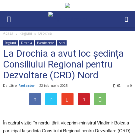
Acasă
Regiuni
Drochia
Regiuni
Drochia
Evenimente
Știri
La Drochia a avut loc ședința
Consiliului Regional pentru
Dezvoltare (CRD) Nord
De către
Redactor
-
22 februarie 2025
62
0
În cadrul vizitei în nordul țării, viceprim-ministrul Vladimir Bolea a
participat la ședința Consiliului Regional pentru Dezvoltare (CRD)