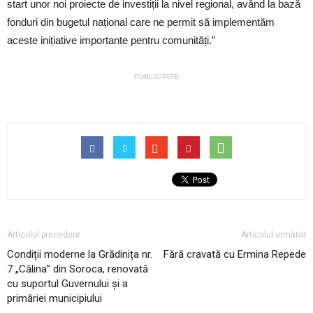
start unor noi proiecte de investiții la nivel regional, având la bază
fonduri din bugetul național care ne permit să implementăm
aceste inițiative importante pentru comunități.”
PUBLICITATE
Articolul precedent
Articolul următor
Condiții moderne la Grădinița nr.
Fără cravată cu Ermina Repede
7 „Călina” din Soroca, renovată
cu suportul Guvernului și a
primăriei municipiului