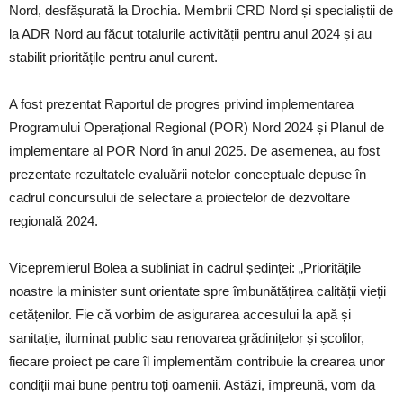
Nord, desfășurată la Drochia. Membrii CRD Nord și specialiștii de
la ADR Nord au făcut totalurile activității pentru anul 2024 și au
stabilit prioritățile pentru anul curent.
A fost prezentat Raportul de progres privind implementarea
Programului Operațional Regional (POR) Nord 2024 și Planul de
implementare al POR Nord în anul 2025. De asemenea, au fost
prezentate rezultatele evaluării notelor conceptuale depuse în
cadrul concursului de selectare a proiectelor de dezvoltare
regională 2024.
Vicepremierul Bolea a subliniat în cadrul ședinței: „Prioritățile
noastre la minister sunt orientate spre îmbunătățirea calității vieții
cetățenilor. Fie că vorbim de asigurarea accesului la apă și
sanitație, iluminat public sau renovarea grădinițelor și școlilor,
fiecare proiect pe care îl implementăm contribuie la crearea unor
condiții mai bune pentru toți oamenii. Astăzi, împreună, vom da