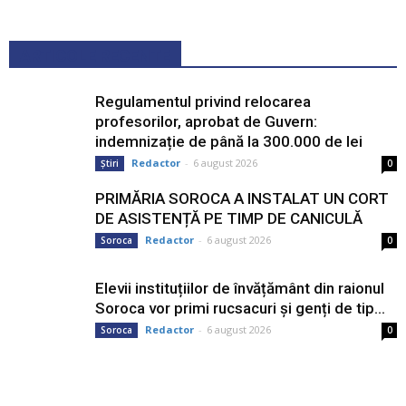
ARTICOLE RECENTE
Regulamentul privind relocarea
profesorilor, aprobat de Guvern:
indemnizație de până la 300.000 de lei
Redactor
-
6 august 2026
Știri
0
PRIMĂRIA SOROCA A INSTALAT UN CORT
DE ASISTENȚĂ PE TIMP DE CANICULĂ
Redactor
-
6 august 2026
Soroca
0
Elevii instituțiilor de învățământ din raionul
Soroca vor primi rucsacuri și genți de tip...
Redactor
-
6 august 2026
Soroca
0