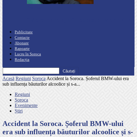
Podcast
“Moro mahalajiu” Podcast cu Marin Alla
Publicitate
Contacte
Abonare
Rapoarte
Lucru în Soroca
Redacția
Acasă
Regiuni
Soroca
Accident la Soroca. Șoferul BMW-ului era
sub influența băuturilor alcoolice și s-a...
Regiuni
Soroca
Evenimente
Știri
Accident la Soroca. Șoferul BMW-ului
era sub influența băuturilor alcoolice și s-