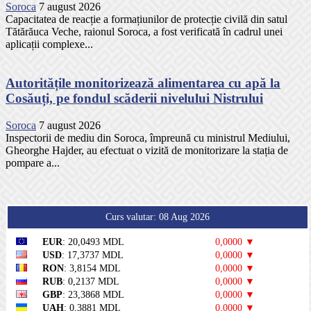
Soroca
7 august 2026
Capacitatea de reacție a formațiunilor de protecție civilă din satul
Tătărăuca Veche, raionul Soroca, a fost verificată în cadrul unei
aplicații complexe...
Autoritățile monitorizează alimentarea cu apă la
Cosăuți, pe fondul scăderii nivelului Nistrului
Soroca
7 august 2026
Inspectorii de mediu din Soroca, împreună cu ministrul Mediului,
Gheorghe Hajder, au efectuat o vizită de monitorizare la stația de
pompare a...
Curs valutar: 08 Aug 2026
EUR
: 20,0493 MDL
0,0000 ▼
USD
: 17,3737 MDL
0,0000 ▼
RON
: 3,8154 MDL
0,0000 ▼
RUB
: 0,2137 MDL
0,0000 ▼
GBP
: 23,3868 MDL
0,0000 ▼
UAH
: 0,3881 MDL
0,0000 ▼