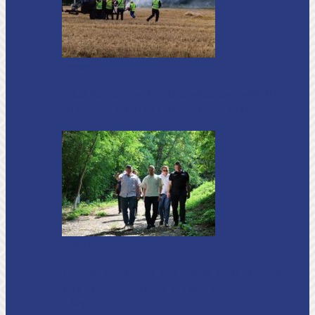
Soroca
Tătărăuca Veche, în alertă de exercițiu.
Simulări de incendii și intervenții…
Soroca
Autoritățile monitorizează alimentarea cu
apă la Cosăuți, pe fondul scăderii
nivelului…