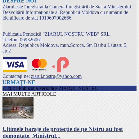
DESPRE NOI
Ziarul este înregistrat la Camera Înregistrării de Stat a Ministerului
Dezvoltării Informaţionale al Republicii Moldova cu numărul de
identificare de stat 1019607002666.
Publicația Periodică “ZIARUL NOSTRU WEB” SRL
Telefon: 069326061
Adresa: Republica Moldova, mun.Soroca, Str. Barbu Lăutaru 5,
ap.2
Contactați-ne:
ziarul.nostru@yahoo.com
URMAȚI-NE
© 2021 Publicaţia Periodică ZIARUL NOSTRU
MAI MULTE ARTICOLE
Ultimele baraje de protecție de pe Nistru au fost
demontate. Ministrul...