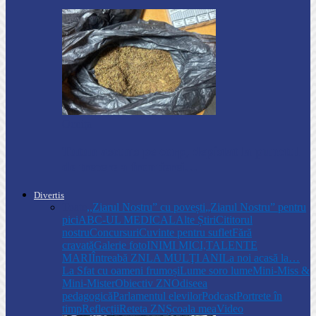
Ocnița
Tutun ascuns pe corp, depistat la punctul
de trecere a frontierei…
Divertis
Toate
,,Ziarul Nostru” cu povești
„Ziarul Nostru” pentru
pici
ABC-UL MEDICAL
Alte Știri
Cititorul
nostru
Concursuri
Cuvinte pentru suflet
Fără
cravată
Galerie foto
INIMI MICI,TALENTE
MARI
Întreabă ZN
LA MULŢI ANI
La noi acasă la…
La Sfat cu oameni frumoși
Lume soro lume
Mini-Miss &
Mini-Mister
Obiectiv ZN
Odiseea
pedagogică
Parlamentul elevilor
Podcast
Portrete în
timp
Reflecții
Reteta ZN
Școala mea
Video