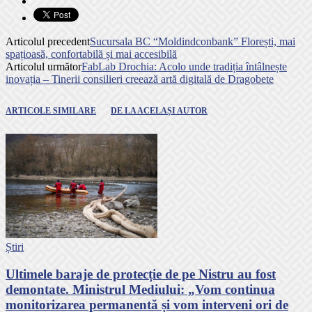
Articolul precedent
Sucursala BC “Moldindconbank” Florești, mai
spațioasă, confortabilă și mai accesibilă
Articolul următor
FabLab Drochia: Acolo unde tradiția întâlnește
inovația – Tinerii consilieri creează artă digitală de Dragobete
ARTICOLE SIMILARE
DE LA ACELAȘI AUTOR
Știri
Ultimele baraje de protecție de pe Nistru au fost
demontate. Ministrul Mediului: „Vom continua
monitorizarea permanentă și vom interveni ori de