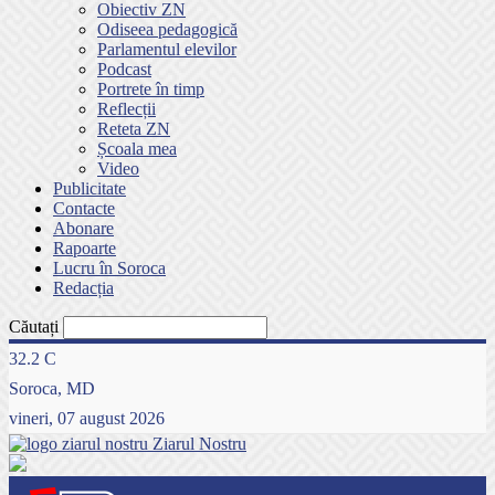
Obiectiv ZN
Odiseea pedagogică
Parlamentul elevilor
Podcast
Portrete în timp
Reflecții
Reteta ZN
Școala mea
Video
Publicitate
Contacte
Abonare
Rapoarte
Lucru în Soroca
Redacția
Căutați
32.2
C
Soroca, MD
vineri, 07 august 2026
Ziarul Nostru