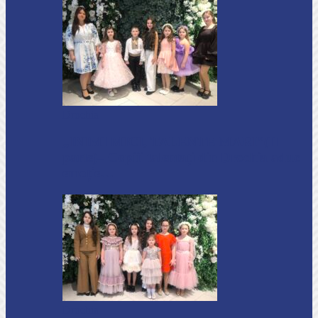
Drochia
„INIMI MICI, TALENTE MARI”(II
parte)– Copiii talentați din Drochia aduc
emoție…
Drochia