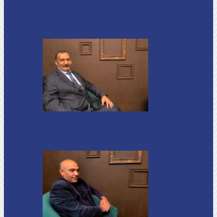
„INIMI MICI, TALENTE MARI”(I parte)
– Un dar muzical pentru mame…
Podcast
Moro mahalajiu Podcast cu Robert Cerari