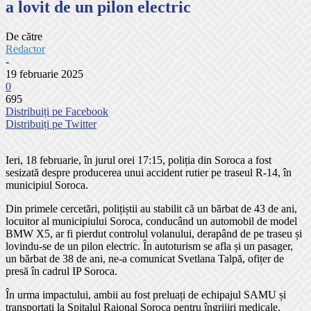
a lovit de un pilon electric
De către
Redactor
-
19 februarie 2025
0
695
Distribuiți pe Facebook
Distribuiți pe Twitter
Ieri, 18 februarie, în jurul orei 17:15, poliția din Soroca a fost
sesizată despre producerea unui accident rutier pe traseul R-14, în
municipiul Soroca.
Din primele cercetări, polițiștii au stabilit că un bărbat de 43 de ani,
locuitor al municipiului Soroca, conducând un automobil de model
BMW X5, ar fi pierdut controlul volanului, derapând de pe traseu și
lovindu-se de un pilon electric. În autoturism se afla și un pasager,
un bărbat de 38 de ani, ne-a comunicat Svetlana Talpă, ofițer de
presă în cadrul IP Soroca.
În urma impactului, ambii au fost preluați de echipajul SAMU și
transportați la Spitalul Raional Soroca pentru îngrijiri medicale.