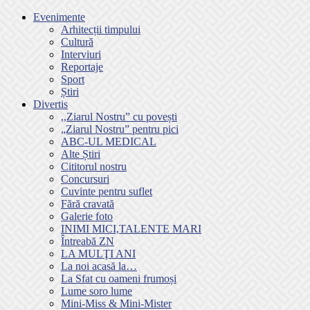
Evenimente
Arhitecții timpului
Cultură
Interviuri
Reportaje
Sport
Știri
Divertis
,,Ziarul Nostru” cu povești
„Ziarul Nostru” pentru pici
ABC-UL MEDICAL
Alte Știri
Cititorul nostru
Concursuri
Cuvinte pentru suflet
Fără cravată
Galerie foto
INIMI MICI,TALENTE MARI
Întreabă ZN
LA MULŢI ANI
La noi acasă la…
La Sfat cu oameni frumoși
Lume soro lume
Mini-Miss & Mini-Mister