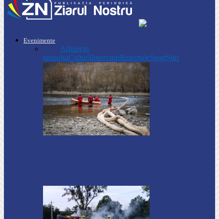
Evenimente
Toate
Arhitecții
timpului
Cultură
Interviuri
Reportaje
Sport
Știri
Știri
Ultimele baraje de protecție de pe Nistru
au fost demontate. Ministrul…