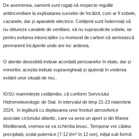
De asemenea, oamenii sunt rugați să respecte regulile
antiincendiare la exploatarea surselor de încălzit, cum ar fi sobele,
cazanele, dar și aparatele electrice. Cetățenii sunt îndemnați să
nu obtureze canalele de ventilare, să nu suprasolicite sobele, iar
pentru evitarea intoxicațiilor cu monoxid de carbon să aerisească
permanent încăperile unde are loc arderea.
O atenție deosebită trebuie acordată persoanelor în etate, dar și
minorilor, aceștia trebuie supravegheați și ajutorați în vederea
evitării unor situații de risc.
IGSU reamintește cetățenilor, că conform Serviciului
Hidrometeorologic de Stat în intervalul de timp 21-23 noiembrie
2024, în legătură cu deplasarea unor fronturi atmosferice
asociate ciclonului atlantic, care va avea un aport și din Marea
Mediterană, vremea se va schimba brusc. Temporar vor cădea
precipitații, izolat puternice (7-12 l/m² în 12 ore), inițial sub formă