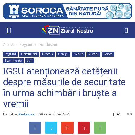
Acasă
Regiuni
Dondușeni
Regiuni
Dondușeni
Drochia
Florești
Ocnița
Rîșcani
Soroca
Evenimente
Știri
IGSU atenționează cetățenii
despre măsurile de securitate
în urma schimbării bruște a
vremii
De către
Redactor
-
20 noiembrie 2024
61
0