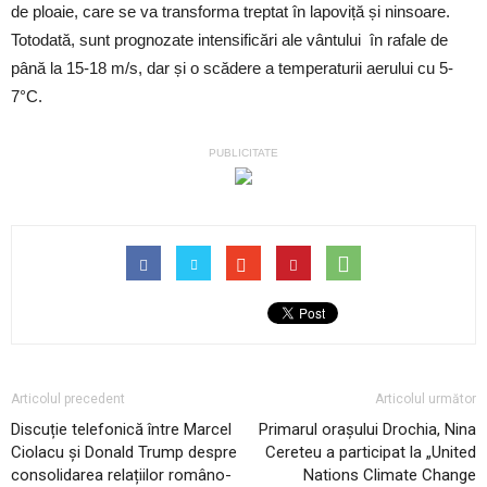
de ploaie, care se va transforma treptat în lapoviță și ninsoare.
Totodată, sunt prognozate intensificări ale vântului în rafale de
până la 15-18 m/s, dar și o scădere a temperaturii aerului cu 5-
7°C.
PUBLICITATE
Articolul precedent
Articolul următor
Discuție telefonică între Marcel
Primarul orașului Drochia, Nina
Ciolacu și Donald Trump despre
Cereteu a participat la „United
consolidarea relațiilor româno-
Nations Climate Change