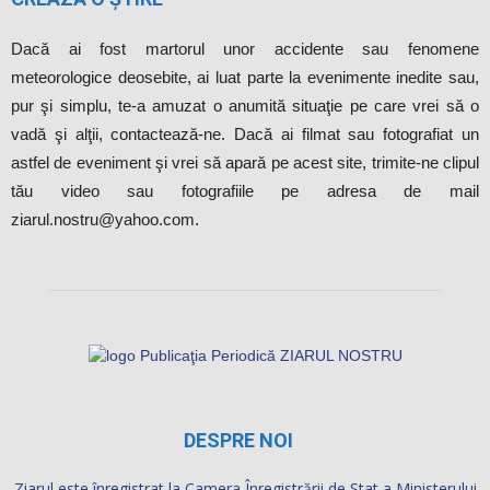
DESPRE NOI
Ziarul este înregistrat la Camera Înregistrării de Stat a Ministerului
Dezvoltării Informaţionale al Republicii Moldova cu numărul de
identificare de stat 1019607002666.
Publicația Periodică “ZIARUL NOSTRU WEB” SRL
Telefon: 069326061
Adresa: Republica Moldova, mun.Soroca, Str. Barbu Lăutaru 5,
ap.2