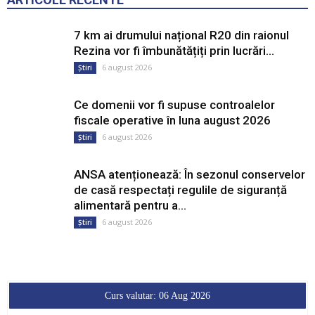
ANSA atenționează: În sezonul conservelor
de casă respectați regulile de siguranță
alimentară pentru a...
6 august 2026
Știri
Curs valutar: 06 Aug 2026
EUR
: 20,0536 MDL
-0,0254 ▼
USD
: 17,3782 MDL
-0,0606 ▼
RON
: 3,8218 MDL
-0,0029 ▼
RUB
: 0,2143 MDL
-0,0017 ▼
GBP
: 23,4033 MDL
-0,0414 ▼
UAH
: 0,3886 MDL
-0,0014 ▼
Convertor valutar