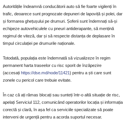
Autoritățile îndeamnă conducătorii auto să fie foarte vigilenți în
trafic, deoarece sunt prognozate depuneri de lapoviță și polei, dar
și formarea ghețușului pe drumuri. Șoferii sunt îndemnați să-și
echipeze autovehiculele cu pneuri antiderapante, să mențină
regimul de viteză, dar și să respecte distanța de deplasare în
timpul circulației pe drumurile naționale.
Totodată, populația este îndemnată să vizualizeze în regim
permanent harta traseelor cu risc sporit de înzăpezire
(accesați
https://dse.md/node/11421
) pentru a ști care sunt
zonele cu pericol care trebuie evitate.
În caz că ați rămas blocați sau sunteți într-o altă situație de risc,
apelați Serviciul 112, comunicând operatorilor locația și informația
corectă și clară, în așa fel ca serviciile specializate să poate
interveni de urgență pentru a acorda suportul necesar.