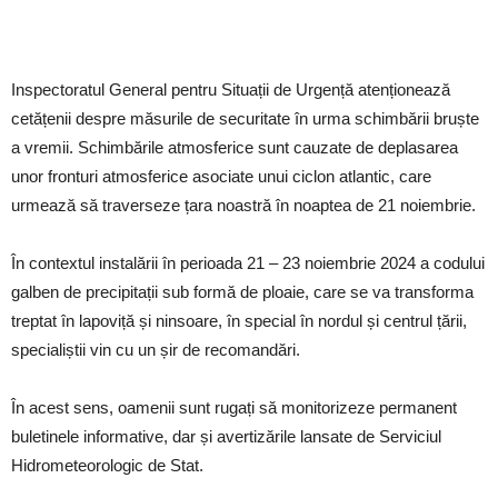
Inspectoratul General pentru Situații de Urgență atenționează
cetățenii despre măsurile de securitate în urma schimbării bruște
a vremii. Schimbările atmosferice sunt cauzate de deplasarea
unor fronturi atmosferice asociate unui ciclon atlantic, care
urmează să traverseze țara noastră în noaptea de 21 noiembrie.
În contextul instalării în perioada 21 – 23 noiembrie 2024 a codului
galben de precipitații sub formă de ploaie, care se va transforma
treptat în lapoviță și ninsoare, în special în nordul și centrul țării,
specialiștii vin cu un șir de recomandări.
În acest sens, oamenii sunt rugați să monitorizeze permanent
buletinele informative, dar și avertizările lansate de Serviciul
Hidrometeorologic de Stat.