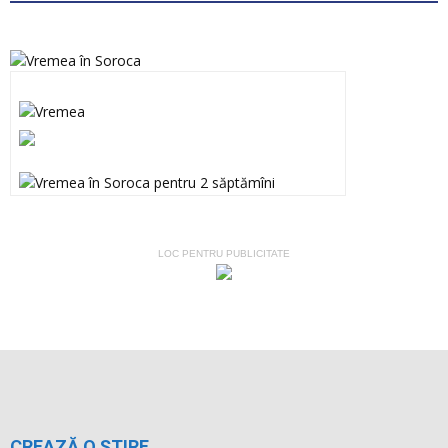
LOC PENTRU PUBLICITATE
CREAZĂ O ȘTIRE
Dacă ai fost martorul unor accidente sau fenomene
meteorologice deosebite, ai luat parte la evenimente inedite sau,
pur şi simplu, te-a amuzat o anumită situaţie pe care vrei să o
vadă şi alţii, contactează-ne. Dacă ai filmat sau fotografiat un
astfel de eveniment şi vrei să apară pe acest site, trimite-ne clipul
tău video sau fotografiile pe adresa de mail
ziarul.nostru@yahoo.com.