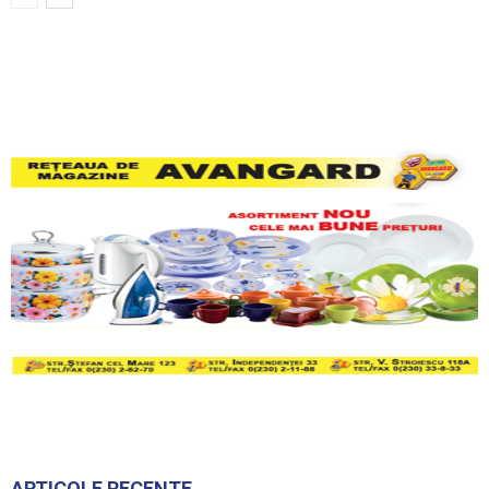
ARTICOLE RECENTE
7 km ai drumului național R20 din raionul
Rezina vor fi îmbunătățiți prin lucrări...
6 august 2026
Știri
Ce domenii vor fi supuse controalelor
fiscale operative în luna august 2026
6 august 2026
Știri