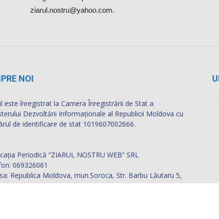
ziarul.nostru@yahoo.com.
PRE NOI
U
l este înregistrat la Camera Înregistrării de Stat a
sterului Dezvoltării Informaţionale al Republicii Moldova cu
rul de identificare de stat 1019607002666.
icația Periodică “ZIARUL NOSTRU WEB” SRL
fon: 069326061
sa: Republica Moldova, mun.Soroca, Str. Barbu Lăutaru 5,