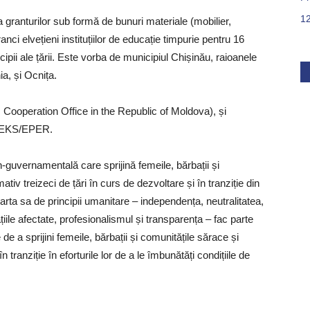
1
a granturilor sub formă de bunuri materiale (mobilier,
anci elvețieni instituțiilor de educație timpurie pentru 16
cipii ale țării. Este vorba de municipiul Chișinău, raioanele
ia, și Ocnița.
 Cooperation Office in the Republic of Moldova), și
 HEKS/EPER.
guvernamentală care sprijină femeile, bărbații și
iv treizeci de țări în curs de dezvoltare și în tranziție din
arta sa de principii umanitare – independența, neutralitatea,
țiile afectate, profesionalismul și transparența – fac parte
de a sprijini femeile, bărbații și comunitățile sărace și
 tranziție în eforturile lor de a le îmbunătăți condițiile de