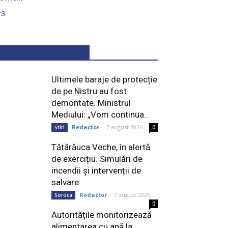
2
3
ARTICOLE RECENTE
Ultimele baraje de protecție
de pe Nistru au fost
demontate. Ministrul
Mediului: „Vom continua...
Redactor
-
7 august 2026
Știri
0
Tătărăuca Veche, în alertă
de exercițiu. Simulări de
incendii și intervenții de
salvare
Redactor
-
7 august 2026
Soroca
0
Autoritățile monitorizează
alimentarea cu apă la