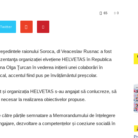
65
0
 Twitter
Preşedintele raionului Soroca, dl Veaceslav Rusnac a fost
entanţa organizației elvețiene HELVETAS în Republica
a Olga Ţurcan în vederea inițierii unei colaborări în
local, accentul fiind pus pe învățământul preșcolar.
cât și organizația HELVETAS s-au angajat să conlucreze, să
l necesar la realizarea obiectivelor propuse.
e către părțile semnatare a Memorandumului de înțelegere
 angajare, dezvoltare a competențelor și coeziune socială în
P