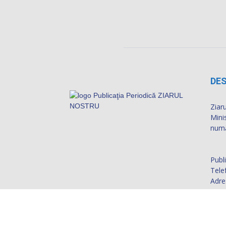
DES
Ziaru
Mini
numă
Publ
Tele
Adre
ap.2