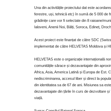
Una din activitățile proiectului dat este acordare
ferestre, uși, tehnică etc) în sumă de 5 000 de fr
grădinițe care vor fi selectate din 8 raioane/muni
Ialoveni, Anenii Noi, Bălți, Soroca, Edineț, Droch
Acest proiect este finanțat de către SDC (Swiss
implementat de către HELVETAS Moldova și
HELVETAS este o organizație internațională non-
comunitățile sărace și dezavantajate din aproximat
Africa, Asia, America Latină și Europa de Est. C
nediscriminarea, accesul liber și direct la popula
din identitatea sa de 67 de ani. Misiunea sa este 
dezavantajate din țările în curs de dezvoltare și în
viață.
Sursa: Consiliul Raional Soroca