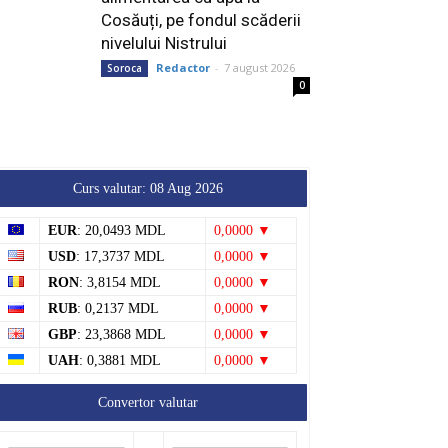
Cosăuți, pe fondul scăderii
nivelului Nistrului
Redactor
-
7 august 2026
Soroca
0
Curs valutar: 08 Aug 2026
EUR
: 20,0493 MDL
0,0000 ▼
USD
: 17,3737 MDL
0,0000 ▼
RON
: 3,8154 MDL
0,0000 ▼
RUB
: 0,2137 MDL
0,0000 ▼
GBP
: 23,3868 MDL
0,0000 ▼
UAH
: 0,3881 MDL
0,0000 ▼
Convertor valutar