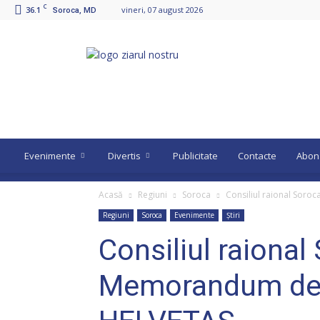
C
36.1
vineri, 07 august 2026
Soroca, MD
Ziarul
Nostru
Evenimente
Divertis
Publicitate
Contacte
Abon
Acasă
Regiuni
Soroca
Consiliul raional Sor
Regiuni
Soroca
Evenimente
Știri
Consiliul raiona
Memorandum de î