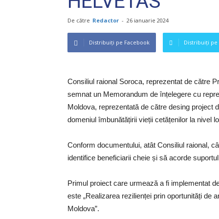
HELVETAS
De către
Redactor
-
26 ianuarie 2024
Distribuiți pe Facebook
Distribuiți pe
Consiliul raional Soroca, reprezentat de către 
semnat un Memorandum de înțelegere cu reprez
Moldova, reprezentată de către desing project dn
domeniul îmbunătățirii vieții cetățenilor la nivel 
Conform documentului, atât Consiliul raional, 
identifice beneficiarii cheie și să acorde suportu
Primul proiect care urmează a fi implementat d
este „Realizarea rezilienței prin oportunități de
Moldova”.