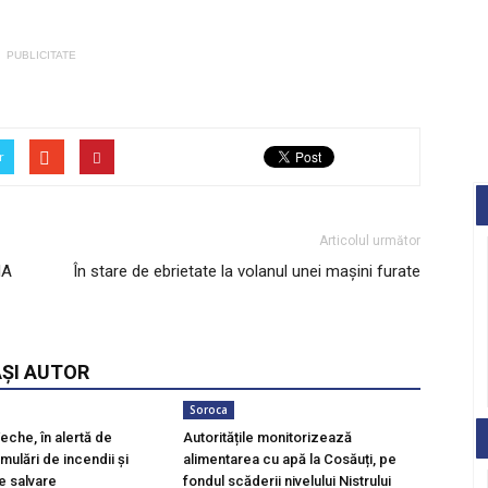
PUBLICITATE
r
Articolul următor
IA
În stare de ebrietate la volanul unei mașini furate
AȘI AUTOR
Soroca
eche, în alertă de
Autoritățile monitorizează
imulări de incendii și
alimentarea cu apă la Cosăuți, pe
de salvare
fondul scăderii nivelului Nistrului