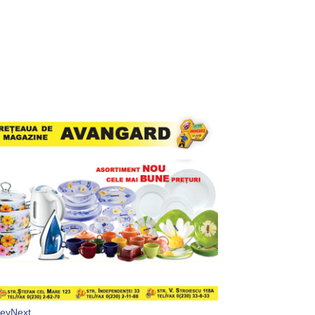
rev
Next