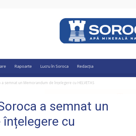
are
Rapoarte
Lucru în Soroca
Redacția
oca a semnat un Memorandum de înțelegere cu HELVETAS
l Soroca a semnat un
nțelegere cu