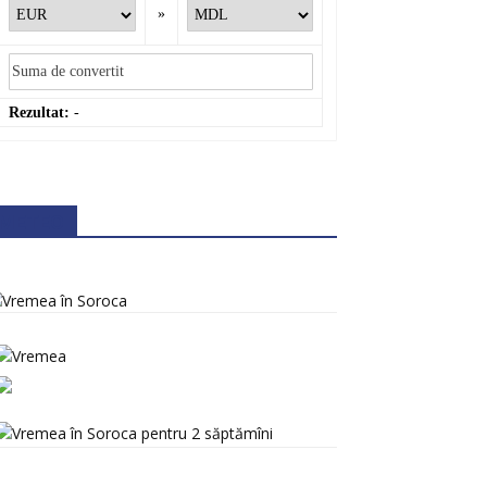
»
Rezultat:
-
METEO