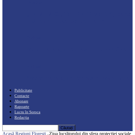
Drochia
„INIMI MICI, TALENTE MARI”(I parte)
– Un dar muzical pentru mame…
Podcast
Moro mahalajiu Podcast cu Robert Cerari
Podcast
“Moro mahalajiu” Podcast cu Marin Alla
Publicitate
Contacte
Abonare
Rapoarte
Lucru în Soroca
Redacția
Acasă
Regiuni
Florești
„Ziua lucrătorului din sfera protecției sociale