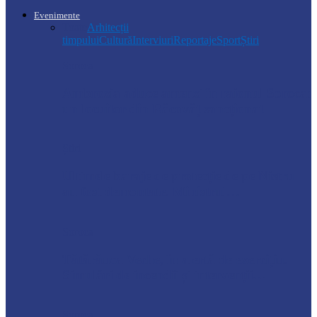
Evenimente
Toate
Arhitecții
timpului
Cultură
Interviuri
Reportaje
Sport
Știri
Soroca
Ambrozia aduce amenzi în raionul Soroca:
un locuitor din Răcovăț sancționat
Știri
Ultimele baraje de protecție de pe Nistru
au fost demontate. Ministrul…
Soroca
Tătărăuca Veche, în alertă de exercițiu.
Simulări de incendii și intervenții…
Soroca