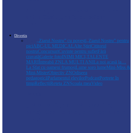
Autoritățile monitorizează alimentarea cu
apă la Cosăuți, pe fondul scăderii
nivelului…
Divertis
Toate
,,Ziarul Nostru” cu povești
„Ziarul Nostru” pentru
pici
ABC-UL MEDICAL
Alte Știri
Cititorul
nostru
Concursuri
Cuvinte pentru suflet
Fără
cravată
Galerie foto
INIMI MICI,TALENTE
MARI
Întreabă ZN
LA MULŢI ANI
La noi acasă la…
La Sfat cu oameni frumoși
Lume soro lume
Mini-Miss &
Mini-Mister
Obiectiv ZN
Odiseea
pedagogică
Parlamentul elevilor
Podcast
Portrete în
timp
Reflecții
Reteta ZN
Școala mea
Video
Drochia
„INIMI MICI, TALENTE MARI”(II
parte)– Copiii talentați din Drochia aduc
emoție…