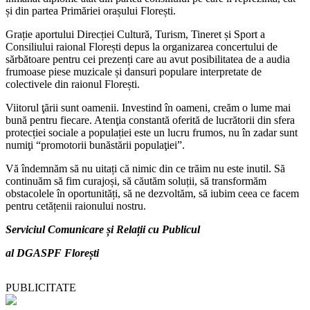
și din partea Primăriei orașului Florești.
Grație aportului Direcției Cultură, Turism, Tineret și Sport a
Consiliului raional Florești depus la organizarea concertului de
sărbătoare pentru cei prezenți care au avut posibilitatea de a audia
frumoase piese muzicale și dansuri populare interpretate de
colectivele din raionul Florești.
Viitorul ţării sunt oamenii. Investind în oameni, creăm o lume mai
bună pentru fiecare. Atenţia constantă oferită de lucrătorii din sfera
protecției sociale a populației este un lucru frumos, nu în zadar sunt
numiţi “promotorii bunăstării populaţiei”.
Vă îndemnăm să nu uitați că nimic din ce trăim nu este inutil. Să
continuăm să fim curajoși, să căutăm soluții, să transformăm
obstacolele în oportunități, să ne dezvoltăm, să iubim ceea ce facem
pentru cetățenii raionului nostru.
Serviciul Comunicare și Relații cu Publicul
al DGASPF Florești
PUBLICITATE