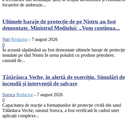
focarelor de ambrozie...
Ultimele baraje de protecție de pe Nistru au fost
demontate. Ministrul Mediului: „Vom continua...
Știri
Redactor
-
7 august 2026
0
În această săptămână au fost demontate ultimele baraje de protecție
instalate pe râul Nistru în urma poluării cu produse petroliere,
cauzată de...
Tătărăuca Veche, în alertă de exercițiu. Simulări de
incendii și intervenții de salvare
Soroca
Redactor
-
7 august 2026
0
Capacitatea de reacție a formațiunilor de protecție civilă din satul
Tătărăuca Veche, raionul Soroca, a fost verificată în cadrul unei
aplicații complexe...