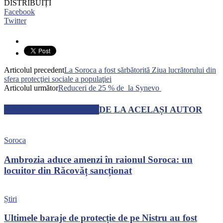
DISTRIBUIȚI
Facebook
Twitter
Articolul precedent
La Soroca a fost sărbătorită Ziua lucrătorului din
sfera protecţiei sociale a populaţiei
Articolul următor
Reduceri de 25 % de la Synevo
ARTICOLE SIMILARE
DE LA ACELAȘI AUTOR
Soroca
Ambrozia aduce amenzi în raionul Soroca: un
locuitor din Răcovăț sancționat
Știri
Ultimele baraje de protecție de pe Nistru au fost