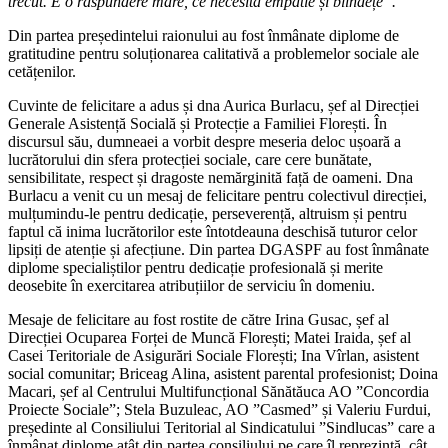
trecut. E o răspundere mare, ce necesită empatie și blîndețe”.
Din partea președintelui raionului au fost înmânate diplome de
gratitudine pentru soluționarea calitativă a problemelor sociale ale
cetățenilor.
Cuvinte de felicitare a adus și dna Aurica Burlacu, șef al Direcției
Generale Asistență Socială și Protecție a Familiei Florești. În
discursul său, dumneaei a vorbit despre meseria deloc ușoară a
lucrătorului din sfera protecției sociale, care cere bunătate,
sensibilitate, respect și dragoste nemărginită față de oameni. Dna
Burlacu a venit cu un mesaj de felicitare pentru colectivul direcției,
mulțumindu-le pentru dedicație, perseverență, altruism și pentru
faptul că inima lucrătorilor este întotdeauna deschisă tuturor celor
lipsiți de atenție și afecțiune. Din partea DGASPF au fost înmânate
diplome specialiștilor pentru dedicație profesională și merite
deosebite în exercitarea atribuțiilor de serviciu în domeniu.
Mesaje de felicitare au fost rostite de către Irina Gusac, șef al
Direcției Ocuparea Forței de Muncă Florești; Matei Iraida, șef al
Casei Teritoriale de Asigurări Sociale Florești; Ina Vîrlan, asistent
social comunitar; Briceag Alina, asistent parental profesionist; Doina
Macari, șef al Centrului Multifuncțional Sănătăuca AO ”Concordia
Proiecte Sociale”; Stela Buzuleac, AO ”Casmed” și Valeriu Furdui,
președinte al Consiliului Teritorial al Sindicatului ”Sindlucas” care a
înmânat diplome atât din partea consiliului pe care îl reprezintă, cât