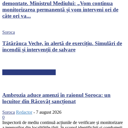
demontate. Ministrul Mediului: „Vom continua
monitorizarea permanentă și vom interveni ori de
câte ori va...
Soroca
Tătărăuca Veche, în alertă de exercițiu. Simulări de
incendii și intervenții de salvare
ARTICOLE RECENTE
Ambrozia aduce amenzi în raionul Soroca: un
locuitor din Răcovăț sancționat
Soroca
Redactor
-
7 august 2026
0
Inspectorii de mediu continuă acțiunile de verificare și monitorizare
a terenurilor din localitățile țării, în scopul identificării și combaterii