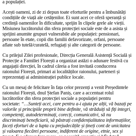
a populației.
Acești oameni, zi de zi depun toate eforturile pentru a îmbunătăți
condițiile de viață ale cetățenilor. Ei sunt acei ce oferă speranță și
credință oamenilor în dificultate, sprijin în clipele grele ale vieții.
Misiunea lucrătorului din sfera protecției sociale este de a asista și
sprijini anumite grupuri vulnerabile ale populației: pensionari,
persoane în etate, copii din familii defavorizate, orfani, persoane
aflate sub tutelă/curatelă, refugiați și alte categorii de persoane.
Cu prilejul Zilei profesionale, Direcția Generală Asistență Socială și
Protecție a Familiei Florești a organizat astăzi o adunare festivă cu
angajații direcției, în cadrul căreia a fost invitată conducerea
raionului Florești, primari ai localităților raionului, parteneri și
reprezentați ai administrației publice locale.
Cu un mesaj de felicitare în fața celor prezenți a venit Președintele
raionului Florești, dnul Ștefan Paniș, care a accentuat rolul
lucrătorilor din sfera protecției sociale a populației pentru
societate:
“
…Sunteți acei, care pentru a-i ajuta pe alții, vă bazați pe
valorile și principiile proprii bine definite, vă străduiți să fiți integri,
competenți, autodeterminați, corecți, comunicativi, să nu
discriminați beneficiarii, să păstrați confidențialitatea informațiilor,
faceți eforturi de a lupta cu prejudecățile și țineți cont de unicitatea
și valoarea fiecărei persoane, indiferent de origine, etnie, sex și