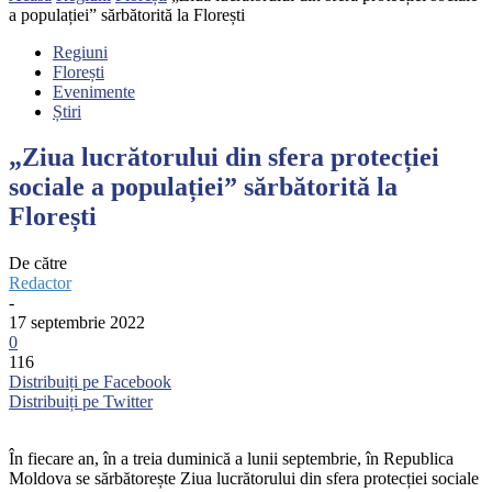
a populației” sărbătorită la Florești
Regiuni
Florești
Evenimente
Știri
„Ziua lucrătorului din sfera protecției
sociale a populației” sărbătorită la
Florești
De către
Redactor
-
17 septembrie 2022
0
116
Distribuiți pe Facebook
Distribuiți pe Twitter
În fiecare an, în a treia duminică a lunii septembrie, în Republica
Moldova se sărbătorește Ziua lucrătorului din sfera protecției sociale