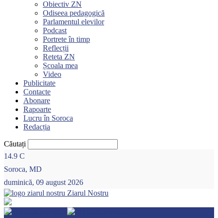
Obiectiv ZN
Odiseea pedagogică
Parlamentul elevilor
Podcast
Portrete în timp
Reflecții
Reteta ZN
Școala mea
Video
Publicitate
Contacte
Abonare
Rapoarte
Lucru în Soroca
Redacția
Căutați
14.9
C
Soroca, MD
duminică, 09 august 2026
Ziarul Nostru