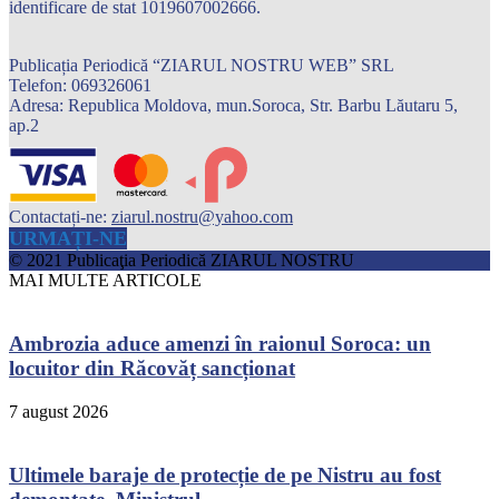
identificare de stat 1019607002666.
Publicația Periodică “ZIARUL NOSTRU WEB” SRL
Telefon: 069326061
Adresa: Republica Moldova, mun.Soroca, Str. Barbu Lăutaru 5,
ap.2
Contactați-ne:
ziarul.nostru@yahoo.com
URMAȚI-NE
© 2021 Publicaţia Periodică ZIARUL NOSTRU
MAI MULTE ARTICOLE
Ambrozia aduce amenzi în raionul Soroca: un
locuitor din Răcovăț sancționat
7 august 2026
Ultimele baraje de protecție de pe Nistru au fost