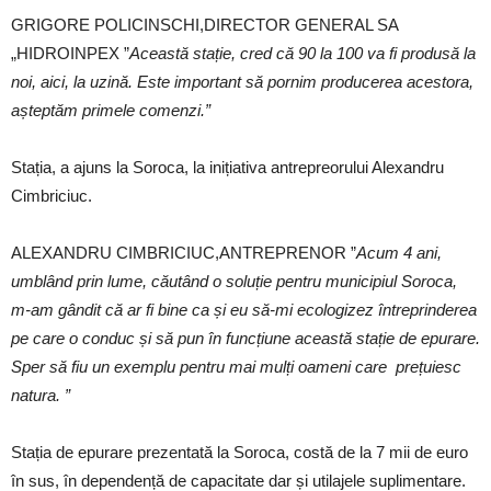
GRIGORE POLICINSCHI,DIRECTOR GENERAL SA
„HIDROINPEX ”
Această stație, cred că 90 la 100 va fi produsă la
noi, aici, la uzină. Este important să pornim producerea acestora,
așteptăm primele comenzi.”
Stația, a ajuns la Soroca, la inițiativa antrepreorului Alexandru
Cimbriciuc.
ALEXANDRU CIMBRICIUC,ANTREPRENOR ”
Acum 4 ani,
umblând prin lume, căutând o soluție pentru municipiul Soroca,
m-am gândit că ar fi bine ca și eu să-mi ecologizez întreprinderea
pe care o conduc și să pun în funcțiune această stație de epurare.
Sper să fiu un exemplu pentru mai mulți oameni care prețuiesc
natura. ”
Stația de epurare prezentată la Soroca, costă de la 7 mii de euro
în sus, în dependență de capacitate dar și utilajele suplimentare.