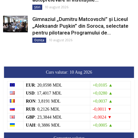
10 august 2026
Știri
Gimnaziul „Dumitru Matcovschi” și Liceul
„Aleksandr Pușkin” din Soroca, selectate
pentru pilotarea Programului de...
10 august 2026
Ocnița
Curs valutar: 10 Aug 2026
EUR
: 20,0598 MDL
+0,0105 ▲
USD
: 17,4017 MDL
+0,0280 ▲
RON
: 3,8191 MDL
+0,0037 ▲
RUB
: 0,2126 MDL
-0,0011 ▼
GBP
: 23,3844 MDL
-0,0024 ▼
UAH
: 0,3886 MDL
+0,0005 ▲