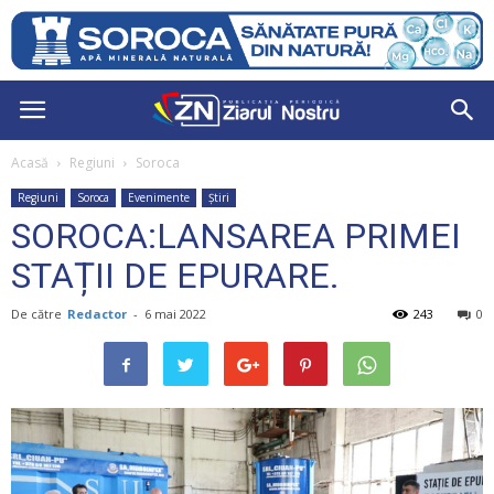
Acasă
Regiuni
Soroca
Regiuni
Soroca
Evenimente
Știri
SOROCA:LANSAREA PRIMEI
STAȚII DE EPURARE.
De către
Redactor
-
6 mai 2022
243
0