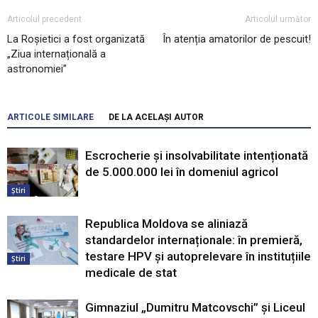
Articolul precedent
Articolul următor
La Roșietici a fost organizată
În atenția amatorilor de pescuit!
„Ziua internațională a
astronomiei”
ARTICOLE SIMILARE
DE LA ACELAȘI AUTOR
Escrocherie și insolvabilitate intenționată
de 5.000.000 lei în domeniul agricol
Știri
Republica Moldova se aliniază
standardelor internaționale: în premieră,
testare HPV și autoprelevare în instituțiile
Știri
medicale de stat
Gimnaziul „Dumitru Matcovschi” și Liceul