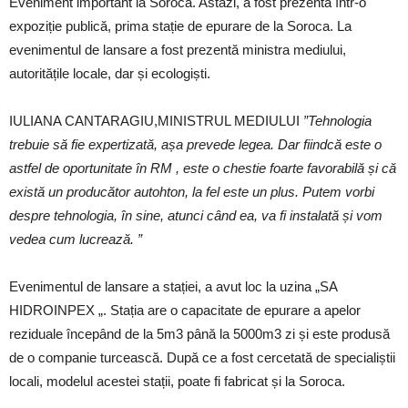
Eveniment important la Soroca. Astăzi, a fost prezenta într-o
expoziție publică, prima stație de epurare de la Soroca. La
evenimentul de lansare a fost prezentă ministra mediului,
autoritățile locale, dar și ecologiști.
IULIANA CANTARAGIU,MINISTRUL MEDIULUI
”Tehnologia
trebuie să fie expertizată, așa prevede legea. Dar fiindcă este o
astfel de oportunitate în RM , este o chestie foarte favorabilă și că
există un producător autohton, la fel este un plus. Putem vorbi
despre tehnologia, în sine, atunci când ea, va fi instalată și vom
vedea cum lucrează. ”
Evenimentul de lansare a stației, a avut loc la uzina „SA
HIDROINPEX „. Stația are o capacitate de epurare a apelor
reziduale începând de la 5m3 până la 5000m3 zi și este produsă
de o companie turcească. După ce a fost cercetată de specialiștii
locali, modelul acestei stații, poate fi fabricat și la Soroca.