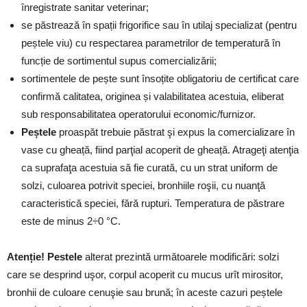
înregistrate sanitar veterinar;
se păstrează în spații frigorifice sau în utilaj specializat (pentru
peștele viu) cu respectarea parametrilor de temperatură în
funcție de sortimentul supus comercializării;
sortimentele de pește sunt însoțite obligatoriu de certificat care
confirmă calitatea, originea și valabilitatea acestuia, eliberat
sub responsabilitatea operatorului economic/furnizor.
Peștele
proaspăt trebuie păstrat şi expus la comercializare în
vase cu gheață, fiind parţial acoperit de gheață. Atrageţi atenţia
ca suprafaţa acestuia să fie curată, cu un strat uniform de
solzi, culoarea potrivit speciei, bronhiile roşii, cu nuanţă
caracteristică speciei, fără rupturi. Temperatura de păstrare
este de minus 2÷0 °C.
Atenție! Pestele
alterat prezintă următoarele modificări: solzi
care se desprind uşor, corpul acoperit cu mucus urît mirositor,
bronhii de culoare cenuşie sau brună; în aceste cazuri peștele