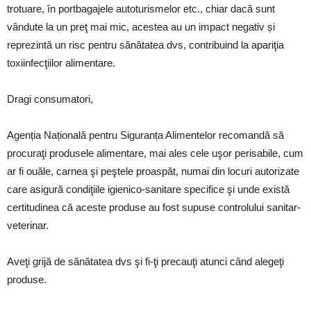
trotuare, în portbagajele autoturismelor etc., chiar dacă sunt
vândute la un preţ mai mic, acestea au un impact negativ și
reprezintă un risc pentru sănătatea dvs, contribuind la apariţia
toxiinfecţiilor alimentare.
Dragi consumatori,
Agenția Națională pentru Siguranța Alimentelor recomandă să
procuraţi produsele alimentare, mai ales cele uşor perisabile, cum
ar fi ouăle, carnea şi peştele proaspăt, numai din locuri autorizate
care asigură condiţiile igienico-sanitare specifice şi unde există
certitudinea că aceste produse au fost supuse controlului sanitar-
veterinar.
Aveţi grijă de sănătatea dvs şi fi-ţi precauţi atunci când alegeţi
produse.