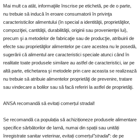
Mai mult ca atât, informaţiile înscrise pe etichetă, pe de o parte,
nu trebuie să inducă în eroare consumatorii în privinţa
caracteristicilor alimentului (în special a identităţii, proprietăţilor,
compoziţiei, cantităţii, durabilităţii, originii sau provenienţei lui),
precum şi a metodelor de fabricaţie sau de producţie, atribuirii de
efecte sau proprietăţilor alimentelor pe care acestea nu le posedă,
sugerării că alimentul are caracteristici speciale atunci când în
realitate toate produsele similare au astfel de caracteristici, iar pe
altă parte, etichetarea şi metodele prin care aceasta se realizează
nu trebuie să atribuie alimentelor proprietăţi de prevenire, tratare
sau vindecare a bolilor sau să facă referiri la astfel de proprietăţi.
ANSA recomandă să evitați comerțul stradal!
Se recomandă ca populația să achiziționeze produsele alimentare
specifice sărbătorilor de Iarnă, numai din spații sau unități
înregistrate sanitar veterinar, evitați comerțul
”stradal
”: de pe