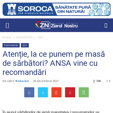
Acasă
Evenimente
Știri
Evenimente
Știri
Atenție, la ce punem pe masă
de sărbători? ANSA vine cu
recomandări
De către
Redactor
-
20 decembrie 2021
349
0
În ajunul sărbătorilor de iarnă majoritatea consumatorilor se