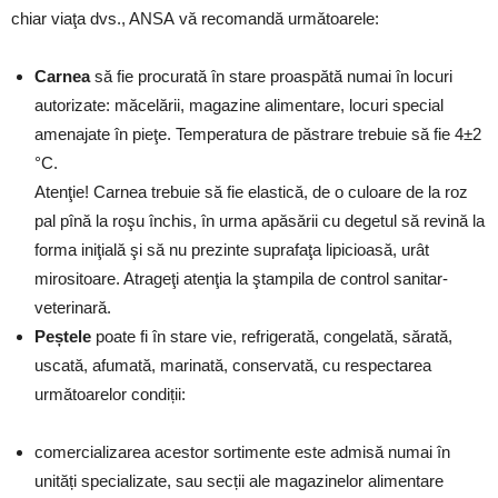
chiar viaţa dvs., ANSA vă recomandă următoarele:
Carnea
să fie procurată în stare proaspătă numai în locuri
autorizate: măcelării, magazine alimentare, locuri special
amenajate în pieţe. Temperatura de păstrare trebuie să fie 4±2
°C.
Atenţie! Carnea trebuie să fie elastică, de o culoare de la roz
pal pînă la roşu închis, în urma apăsării cu degetul să revină la
forma iniţială şi să nu prezinte suprafaţa lipicioasă, urât
mirositoare. Atrageţi atenţia la ştampila de control sanitar-
veterinară.
Peștele
poate fi în stare vie, refrigerată, congelată, sărată,
uscată, afumată, marinată, conservată, cu respectarea
următoarelor condiții:
comercializarea acestor sortimente este admisă numai în
unități specializate, sau secții ale magazinelor alimentare