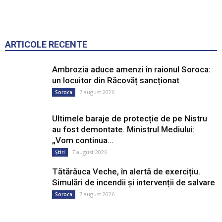
ARTICOLE RECENTE
Ambrozia aduce amenzi în raionul Soroca:
un locuitor din Răcovăț sancționat
7 august 2026
Soroca
Ultimele baraje de protecție de pe Nistru
au fost demontate. Ministrul Mediului:
„Vom continua...
7 august 2026
Știri
Tătărăuca Veche, în alertă de exercițiu.
Simulări de incendii și intervenții de salvare
7 august 2026
Soroca