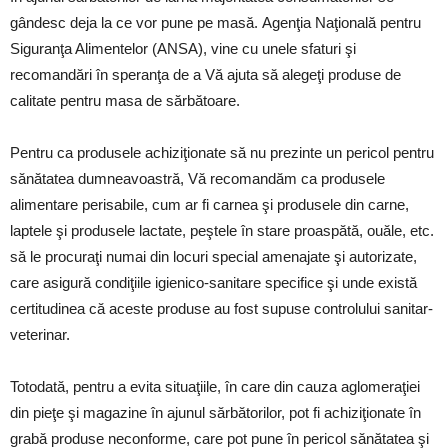
gândesc deja la ce vor pune pe masă. Agenţia Naţională pentru
Siguranţa Alimentelor (ANSA), vine cu unele sfaturi şi
recomandări în speranţa de a Vă ajuta să alegeţi produse de
calitate pentru masa de sărbătoare.
Pentru ca produsele achiziţionate să nu prezinte un pericol pentru
sănătatea dumneavoastră, Vă recomandăm ca produsele
alimentare perisabile, cum ar fi carnea şi produsele din carne,
laptele şi produsele lactate, peştele în stare proaspătă, ouăle, etc.
să le procuraţi numai din locuri special amenajate şi autorizate,
care asigură condiţiile igienico-sanitare specifice şi unde există
certitudinea că aceste produse au fost supuse controlului sanitar-
veterinar.
Totodată, pentru a evita situaţiile, în care din cauza aglomeraţiei
din pieţe şi magazine în ajunul sărbătorilor, pot fi achiziţionate în
grabă produse neconforme, care pot pune în pericol sănătatea şi