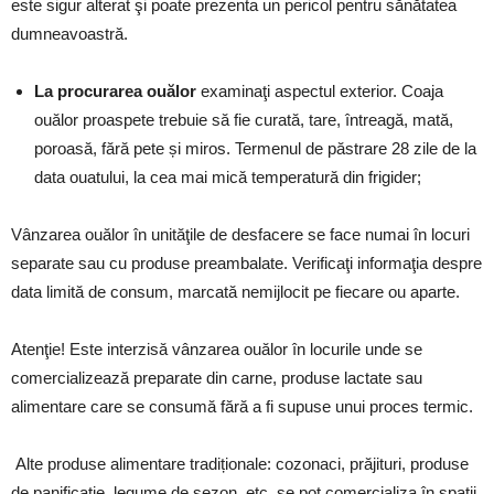
este sigur alterat şi poate prezenta un pericol pentru sănătatea
dumneavoastră.
La procurarea ouălor
examinaţi aspectul exterior. Coaja
ouălor proaspete trebuie să fie curată, tare, întreagă, mată,
poroasă, fără pete și miros. Termenul de păstrare 28 zile de la
data ouatului, la cea mai mică temperatură din frigider;
Vânzarea ouălor în unităţile de desfacere se face numai în locuri
separate sau cu produse preambalate. Verificaţi informaţia despre
data limită de consum, marcată nemijlocit pe fiecare ou aparte.
Atenţie! Este interzisă vânzarea ouălor în locurile unde se
comercializează preparate din carne, produse lactate sau
alimentare care se consumă fără a fi supuse unui proces termic.
Alte produse alimentare tradiționale: cozonaci, prăjituri, produse
de panificație, legume de sezon, etc. se pot comercializa în spații