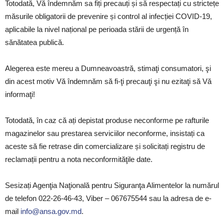
Totodată, Vă îndemnăm sa fiți precauți și să respectați cu strictețe
măsurile obligatorii de prevenire și control al infecției COVID-19,
aplicabile la nivel național pe perioada stării de urgență în
sănătatea publică.
Alegerea este mereu a Dumneavoastră, stimaţi consumatori, şi
din acest motiv Vă îndemnăm să fi-ţi precauţi şi nu ezitaţi să Vă
informaţi!
Totodată, în caz că ați depistat produse neconforme pe rafturile
magazinelor sau prestarea serviciilor neconforme, insistați ca
aceste să fie retrase din comercializare și solicitați registru de
reclamații pentru a nota neconformităţile date.
Sesizați Agenţia Naţională pentru Siguranţa Alimentelor la numărul
de telefon 022-26-46-43, Viber – 067675544 sau la adresa de e-
mail
info@ansa.gov.md
.