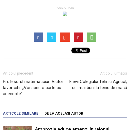
PUBLICITATE
Articolul precedent
Articolul următor
Profesorul matematician Victor
Elevii Colegiului Tehnic Agricol,
Iavorschi: „Voi scrie o carte cu
cei mai buni la tenis de masă
anecdote”
ARTICOLE SIMILARE
DE LA ACELAȘI AUTOR
Ambrozia aduce amenzi în raionul