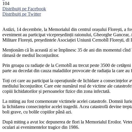
104
Distribuiți pe Facebook
Distribuiți pe Twitter
Astăzi, 14 decembrie, la Memorialul din centrul orașului Florești, a fost
eveniment au participat vicepreședinții raionului, Gheorghe Gancear, A
Militare Florești, președintele Asociației Uniunii Cernobîl Florești, dl 
Menționăm că în această zi se împlinesc 35 de ani din momentul cînd în 
rămasă de mediul înconjurător.
Prin groapa cu radiație de la Cernobîl au trecut peste 3500 de cetăţeni
parte au decedat din cauza maladiilor provocate de radiația la care au 
Toți cei care au participat la operațiunile de lichidare a consecințelor 
mediului înconjurător. Care este numărul real de victime ale catastrofei 
copiii lichidatorilor și persoanelor fizice din zona infectată.
La miting au fost comemorate victimele acelei catastrofe. Domnii Iurie 
la lichidarea consecințelor acelei tragedii. Acea catastrofă devine tre
boli grave, cu bolile copiilor până azi.
După miting a avut loc depunerea de flori la Memorialul Eroilor. Veteran
oculari ai evenimentelor tragice din 1986.