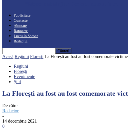
“Moro mahalajiu” Podcast cu Marin Alla
Publicitate
Contacte
Abonare
Rapoarte
Lucru în Soroca
Redacția
Acasă
Regiuni
Florești
La Florești au fost au fost comemorate victimel
Regiuni
Florești
Evenimente
Știri
La Florești au fost au fost comemorate vict
De către
Redactor
-
14 decembrie 2021
0