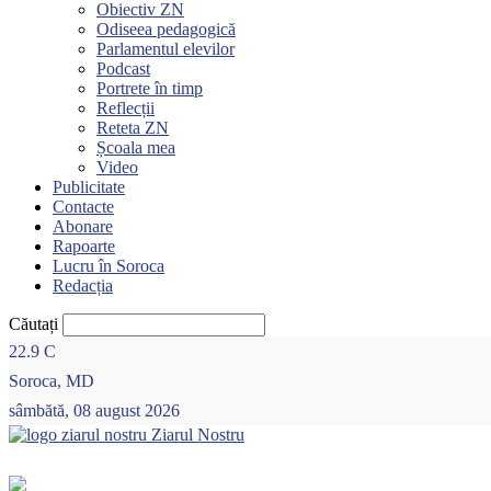
Obiectiv ZN
Odiseea pedagogică
Parlamentul elevilor
Podcast
Portrete în timp
Reflecții
Reteta ZN
Școala mea
Video
Publicitate
Contacte
Abonare
Rapoarte
Lucru în Soroca
Redacția
Căutați
22.9
C
Soroca, MD
sâmbătă, 08 august 2026
Ziarul Nostru