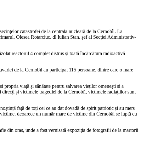
secințelor catastrofei de la centrala nucleară de la Cernobîl. La
marul, Olesea Rotarciuc, dl Iulian Stan, șef al Secției Administrativ-
olat reactorul 4 complet distrus și toată încărcătura radioactivă
 avariei de la Cernobîl au participat 115 persoane, dintre care o mare
i propria viață și sănătate pentru salvarea vieților omenești și a
irecți și victimele tragediei de la Cernobîl, victimele radiațiilor sunt
tință față de toți cei ce au dat dovadă de spirit patriotic și au mers
 la victime, deoarece un număr mare de victime din Cernobâl se luptă cu
ie din oraș, unde a fost vernisată expoziția de fotografii de la martorii