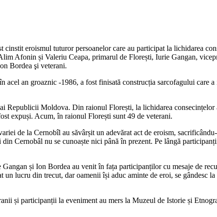
 cinstit eroismul tuturor persoanelor care au participat la lichidarea con
lim Afonin și Valeriu Ceapa, primarul de Florești, Iurie Gangan, vicepri
Ion Bordea şi veterani.
acel an groaznic -1986, a fost finisată construcția sarcofagului care a iz
 ai Republicii Moldova. Din raionul Florești, la lichidarea consecințelor
fost expuși. Acum, în raionul Florești sunt 49 de veterani.
avariei de la Cernobîl au săvârșit un adevărat act de eroism, sacrificându-ș
din Cernobâl nu se cunoaște nici până în prezent. Pe lângă participanții d
Gangan și Ion Bordea au venit în fața participanților cu mesaje de recunoș
ptat un lucru din trecut, dar oamenii își aduc aminte de eroi, se gândesc
ii și participanții la eveniment au mers la Muzeul de Istorie și Etnograf