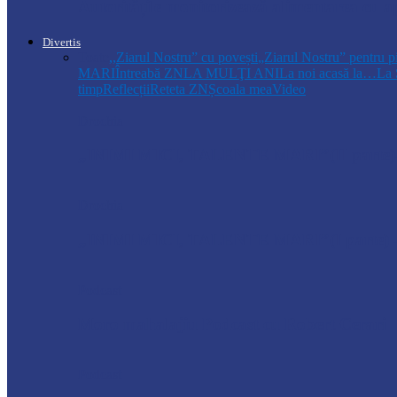
Autoritățile monitorizează alimentarea cu a
Divertis
Toate
,,Ziarul Nostru” cu povești
„Ziarul Nostru” pentru p
MARI
Întreabă ZN
LA MULŢI ANI
La noi acasă la…
La 
timp
Reflecții
Reteta ZN
Școala mea
Video
Drochia
„INIMI MICI, TALENTE MARI”(II parte)– C
Drochia
„INIMI MICI, TALENTE MARI”(I parte) –
Podcast
Moro mahalajiu Podcast cu Robert Cerari
Podcast