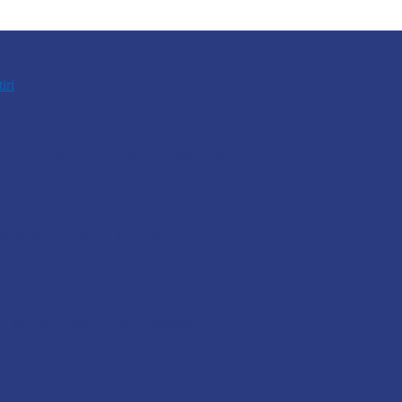
tiri
n locuitor din Răcovăț sancționat
u fost demontate. Ministrul…
lări de incendii și intervenții…