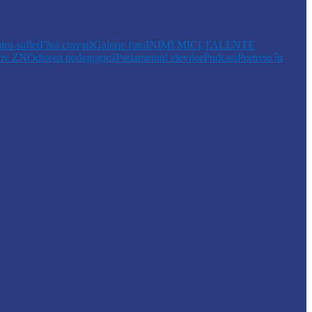
tru suflet
Fără cravată
Galerie foto
INIMI MICI,TALENTE
tiv ZN
Odiseea pedagogică
Parlamentul elevilor
Podcast
Portrete în