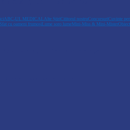
pă la Cosăuți, pe fondul scăderii nivelului…
ici
ABC-UL MEDICAL
Alte Știri
Cititorul nostru
Concursuri
Cuvinte pen
Sfat cu oameni frumoși
Lume soro lume
Mini-Miss & Mini-Mister
Obiec
opiii talentați din Drochia aduc emoție…
 Un dar muzical pentru mame…