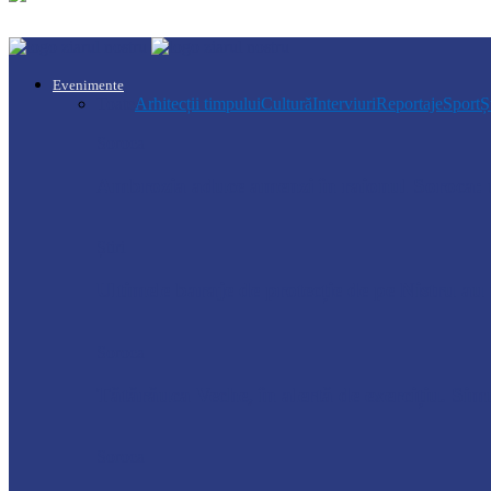
Evenimente
Toate
Arhitecții timpului
Cultură
Interviuri
Reportaje
Sport
Ș
Soroca
Ambrozia aduce amenzi în raionul Soroca: u
Știri
Ultimele baraje de protecție de pe Nistru a
Soroca
Tătărăuca Veche, în alertă de exercițiu. Simu
Soroca