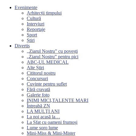
Evenimente
Arhitecții timpului
Cultură
Interviuri
Reportaje
Sport
Știri
Divertis
,,Ziarul Nostru” cu povești
„Ziarul Nostru” pentru pici
ABC-UL MEDICAL
Alte Știri
Cititorul nostru
Concursuri
Cuvinte pentru suflet
Fără cravată
Galerie foto
INIMI MICI,TALENTE MARI
Întreabă ZN
LA MULŢI ANI
La noi acasă la…
La Sfat cu oameni frumoși
Lume soro lume
Mini-Miss & Mini-Mister