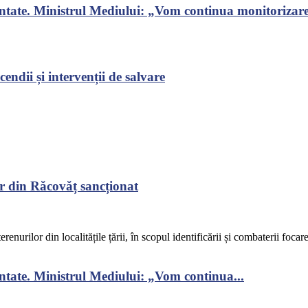
ontate. Ministrul Mediului: „Vom continua monitorizarea
endii și intervenții de salvare
r din Răcovăț sancționat
renurilor din localitățile țării, în scopul identificării și combaterii focar
ontate. Ministrul Mediului: „Vom continua...