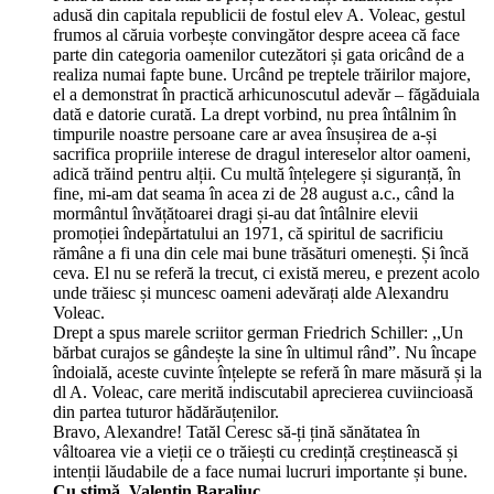
adusă din capitala republicii de fostul elev A. Voleac, gestul
frumos al căruia vorbește convingător despre aceea că face
parte din categoria oamenilor cutezători și gata oricând de a
realiza numai fapte bune. Urcând pe treptele trăirilor majore,
el a demonstrat în practică arhicunoscutul adevăr – făgăduiala
dată e datorie curată. La drept vorbind, nu prea întâlnim în
timpurile noastre persoane care ar avea însușirea de a-și
sacrifica propriile interese de dragul intereselor altor oameni,
adică trăind pentru alții. Cu multă înțelegere și siguranță, în
fine, mi-am dat seama în acea zi de 28 august a.c., când la
mormântul învățătoarei dragi și-au dat întâlnire elevii
promoției îndepărtatului an 1971, că spiritul de sacrificiu
rămâne a fi una din cele mai bune trăsături omenești. Și încă
ceva. El nu se referă la trecut, ci există mereu, e prezent acolo
unde trăiesc și muncesc oameni adevărați alde Alexandru
Voleac.
Drept a spus marele scriitor german Friedrich Schiller: ,,Un
bărbat curajos se gândește la sine în ultimul rând”. Nu încape
îndoială, aceste cuvinte înțelepte se referă în mare măsură și la
dl A. Voleac, care merită indiscutabil aprecierea cuviincioasă
din partea tuturor hădărăuțenilor.
Bravo, Alexandre! Tatăl Ceresc să-ți țină sănătatea în
vâltoarea vie a vieții ce o trăiești cu credință creștinească și
intenții lăudabile de a face numai lucruri importante și bune.
Cu stimă, Valentin Baraliuc.