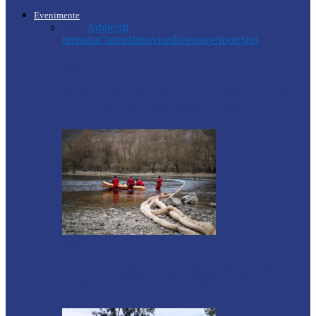
Evenimente
Toate
Arhitecții
timpului
Cultură
Interviuri
Reportaje
Sport
Știri
Soroca
Ambrozia aduce amenzi în raionul Soroca:
un locuitor din Răcovăț sancționat
Știri
Ultimele baraje de protecție de pe Nistru
au fost demontate. Ministrul…