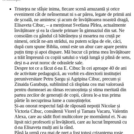
Tristețea ne sfâșie inima, fiecare scenă amuzantă și orice
eveniment cât de neînsemnat ni s-ar părea, legate de primii ani
de școală, ne amintesc și acum de învățătoarea noastră dragă,
Elisaveta Cibuc, – a menționat Svetlana Pîrlea, actualmente
învățătoare și ea la clasele primare în gimnaziul din sat. Ne
consolăm cu gândul că bătrânețea și moartea nu cruță pe
nimeni, oricât ne-am strădui, nu putem scăpa de ele, căci,
după cum spune Biblia, omul este un abur care apare pentru
puțin timp și apoi dispare. Mă bucur că prima mea învățătoare
a trăit împreună cu copiii satului o viață lungă și plină de sens,
deși n-a avut noroc de odraslele sale.
Despre tot ce a făcut d-na E. Cibuc în cei aproape 40 de ani
de activitate pedagogică, au vorbit ex-directorii instituției
preuniversitare Petru Șargu și Agripina Cibuc, precum și
Zinaida Garabuța, subliniind că răsplata cea mai valoroasă
pentru dumneaei au rămas recunoștința și stima meritată din
partea zecilor de generații de copii, cărora le-a tras prima
pârtie în necuprinsa lume a cunoștințelor.
Și-au onorat respectul față de răposată nepoții Nicolae și
Victoria Cibuc, consătenii Viorel și Tamara Vacaru, Valentin
Alexa, care au sădit flori multicolore pe mormântul ei. N-au
lipsit nici profesorii și învățătorii, care au lucrat împreună cu
d-na Elisaveta mulți ani la rând.
Până la urmă cea mai de preț a fost totuși crizantema roșie