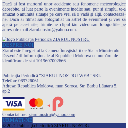
Dacă ai fost martorul unor accidente sau fenomene meteorologice
deosebite, ai luat parte la evenimente inedite sau, pur şi simplu, te-a
amuzat o anumită situaţie pe care vrei să o vadă şi alţii, contactează-
ne. Dacă ai filmat sau fotografiat un astfel de eveniment şi vrei să
apară pe acest site, trimite-ne clipul tău video sau fotografiile pe
adresa de mail ziarul.nostru@yahoo.com.
DESPRE NOI
Ziarul este înregistrat la Camera Înregistrării de Stat a Ministerului
Dezvoltării Informaţionale al Republicii Moldova cu numărul de
identificare de stat 1019607002666.
Publicația Periodică “ZIARUL NOSTRU WEB” SRL
Telefon: 069326061
Adresa: Republica Moldova, mun.Soroca, Str. Barbu Lăutaru 5,
ap.2
Contactați-ne:
ziarul.nostru@yahoo.com
URMAȚI-NE
© 2021 Publicaţia Periodică ZIARUL NOSTRU