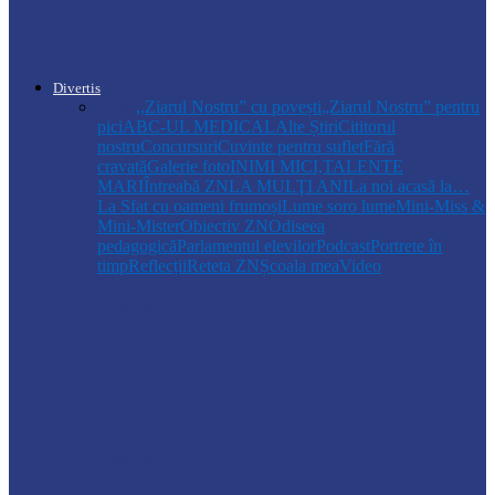
apă la Cosăuți, pe fondul scăderii
nivelului…
Divertis
Toate
,,Ziarul Nostru” cu povești
„Ziarul Nostru” pentru
pici
ABC-UL MEDICAL
Alte Știri
Cititorul
nostru
Concursuri
Cuvinte pentru suflet
Fără
cravată
Galerie foto
INIMI MICI,TALENTE
MARI
Întreabă ZN
LA MULŢI ANI
La noi acasă la…
La Sfat cu oameni frumoși
Lume soro lume
Mini-Miss &
Mini-Mister
Obiectiv ZN
Odiseea
pedagogică
Parlamentul elevilor
Podcast
Portrete în
timp
Reflecții
Reteta ZN
Școala mea
Video
Drochia
„INIMI MICI, TALENTE MARI”(II
parte)– Copiii talentați din Drochia aduc
emoție…
Drochia