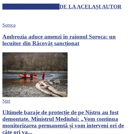
ARTICOLE SIMILARE
DE LA ACELAȘI AUTOR
Soroca
Ambrozia aduce amenzi în raionul Soroca: un
locuitor din Răcovăț sancționat
Știri
Ultimele baraje de protecție de pe Nistru au fost
demontate. Ministrul Mediului: „Vom continua
monitorizarea permanentă și vom interveni ori de
câte ori va...