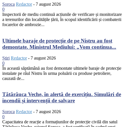
Soroca
Redactor
-
7 august 2026
0
Inspectorii de mediu continuă acțiunile de verificare și monitorizare
a terenurilor din localitățile țării, în scopul identificării și combaterii
focarelor de ambrozie...
Ultimele baraje de protecție de pe Nistru au fost
demontate. Ministrul Mediului: „Vom continua...
Știri
Redactor
-
7 august 2026
0
În această săptămână au fost demontate ultimele baraje de protecție
instalate pe râul Nistru în urma poluării cu produse petroliere,
cauzată de...
Tătărăuca Veche, în alertă de exercițiu. Simulări de
incendii și intervenții de salvare
Soroca
Redactor
-
7 august 2026
0
Capacitatea de reacție a formațiunilor de protecție civilă din satul
Tătărăuca Veche, raionul Soroca, a fost verificată în cadrul unei