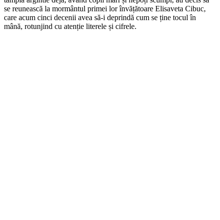
se reunească la mormântul primei lor învățătoare Elisaveta Cibuc,
care acum cinci decenii avea să-i deprindă cum se ține tocul în
mână, rotunjind cu atenție literele și cifrele.