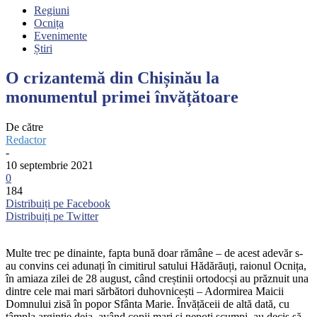
Regiuni
Ocnița
Evenimente
Știri
O crizantemă din Chișinău la
monumentul primei învățătoare
De către
Redactor
-
10 septembrie 2021
0
184
Distribuiți pe Facebook
Distribuiți pe Twitter
Multe trec pe dinainte, fapta bună doar rămâne – de acest adevăr s-
au convins cei adunați în cimitirul satului Hădărăuți, raionul Ocnița,
în amiaza zilei de 28 august, când creștinii ortodocși au prăznuit una
dintre cele mai mari sărbători duhovnicești – Adormirea Maicii
Domnului zisă în popor Sfânta Marie. Învățăceii de altă dată, cu
tâmpla argintie deja, având copii mari și nepoți scumpi, au decis să