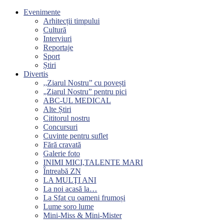
Evenimente
Arhitecții timpului
Cultură
Interviuri
Reportaje
Sport
Știri
Divertis
,,Ziarul Nostru” cu povești
„Ziarul Nostru” pentru pici
ABC-UL MEDICAL
Alte Știri
Cititorul nostru
Concursuri
Cuvinte pentru suflet
Fără cravată
Galerie foto
INIMI MICI,TALENTE MARI
Întreabă ZN
LA MULŢI ANI
La noi acasă la…
La Sfat cu oameni frumoși
Lume soro lume
Mini-Miss & Mini-Mister