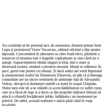
Au consimțit să fie prezenți aici, de asemenea, domnul primar Iurie
Lupu și protoiereul Victor Vacarciuc, ultimul oficiind o litie pentru
răposată. Concomitent în adresarea sa către foștii elevi, părintele a
remarcat că moartea este o tragedie copleșitoare și vine când nu o
aștepți. Supraviețuitorii rămân singuri și triști, într-o mare și
dureroasă izolare, simțind o pierdere enormă. Morții se odihnesc în
pace, greul este pentru cei rămași. Și dacă astăzi am venit împreună
la monumentul roabei lui Dumnezeu Elisaveta, să știți că și întreaga
comunitate are un sincer sentiment de admirație față de Alexandru
Voleac, discipol al dumneaei stabilit cu traiul în orașul Chișinău.
Sfatul meu este de a ne mândri cu acest hădărăuțean cu suflet curat,
care și-a făcut de lege și a decis ca din propriile mijloace bănești să
aducă o ofrandă învățătoarei iubite, înălțându-i un monument pe
potrivă. De altfel, această realizare e unică până când în viața
localității.