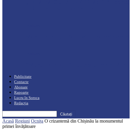
„INIMI MICI, TALENTE MARI”(I parte)
– Un dar muzical pentru mame…
Podcast
Moro mahalajiu Podcast cu Robert Cerari
Podcast
“Moro mahalajiu” Podcast cu Marin Alla
Publicitate
Contacte
Abonare
Rapoarte
Lucru în Soroca
Redacția
Acasă
Regiuni
Ocnița
O crizantemă din Chișinău la monumentul
primei învățătoare