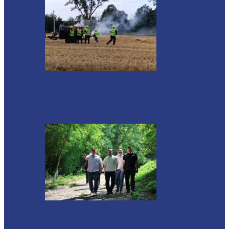
Soroca
Tătărăuca Veche, în alertă de exercițiu.
Simulări de incendii și intervenții…
Soroca
Autoritățile monitorizează alimentarea cu