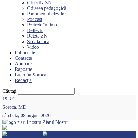
Obiectiv ZN
Odiseea pedagogică
Parlamentul elevilor
Podcast
Portrete în timp
Reflecții
Reteta ZN
Școala mea
Video
Publicitate
Contacte
Abonare
Rapoarte
Lucru în Soroca
Redacția
Căutați
19.3
C
Soroca, MD
sâmbătă, 08 august 2026
Ziarul Nostru