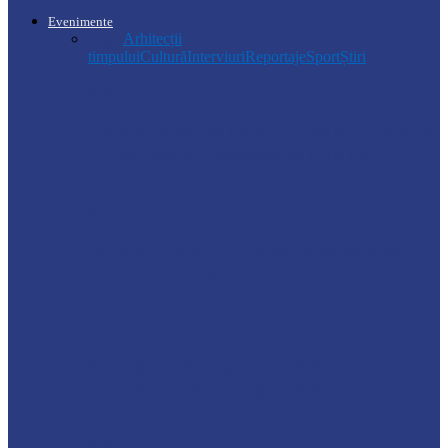
Evenimente
Toate
Arhitecții
timpului
Cultură
Interviuri
Reportaje
Sport
Știri
Soroca
Ambrozia aduce amenzi în raionul Soroca:
un locuitor din Răcovăț sancționat
Știri
Ultimele baraje de protecție de pe Nistru
au fost demontate. Ministrul…
Soroca
Tătărăuca Veche, în alertă de exercițiu.
Simulări de incendii și intervenții…
Soroca