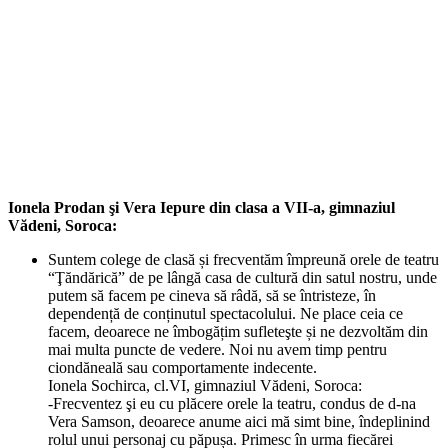
Ionela Prodan şi Vera Iepure din clasa a VII-a, gimnaziul
Vădeni, Soroca:
Suntem colege de clasă și frecventăm împreună orele de teatru
“Ţăndărică” de pe lângă casa de cultură din satul nostru, unde
putem să facem pe cineva să râdă, să se întristeze, în
dependență de conținutul spectacolului. Ne place ceia ce
facem, deoarece ne îmbogățim sufleteşte și ne dezvoltăm din
mai multa puncte de vedere. Noi nu avem timp pentru
ciondăneală sau comportamente indecente.
Ionela Sochirca, cl.VI, gimnaziul Vădeni, Soroca:
-Frecventez şi eu cu plăcere orele la teatru, condus de d-na
Vera Samson, deoarece anume aici mă simt bine, îndeplinind
rolul unui personaj cu păpușa. Primesc în urma fiecărei