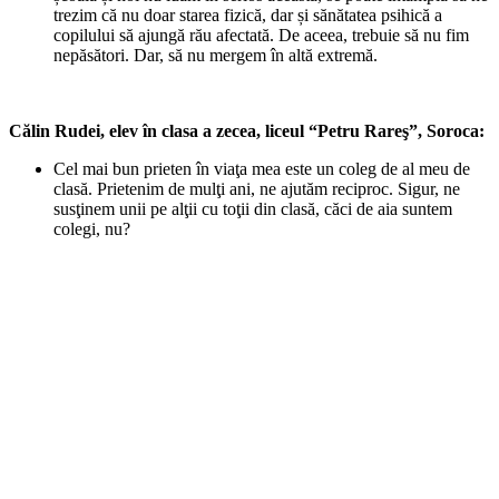
trezim că nu doar starea fizică, dar și sănătatea psihică a
copilului să ajungă rău afectată. De aceea, trebuie să nu fim
nepăsători. Dar, să nu mergem în altă extremă.
Călin Rudei, elev în clasa a zecea, liceul “Petru Rareş”, Soroca:
Cel mai bun prieten în viaţa mea este un coleg de al meu de
clasă. Prietenim de mulţi ani, ne ajutăm reciproc. Sigur, ne
susţinem unii pe alţii cu toţii din clasă, căci de aia suntem
colegi, nu?