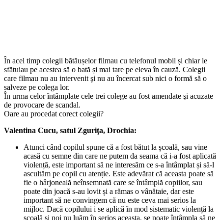
În acel timp colegii bătăușelor filmau cu telefonul mobil și chiar le
sfătuiau pe acestea să o bată și mai tare pe eleva în cauză. Colegii
care filmau nu au intervenit şi nu au încercat sub nici o formă să o
salveze pe colega lor.
În urma celor întâmplate cele trei colege au fost amendate şi acuzate
de provocare de scandal.
Oare au procedat corect colegii?
Valentina Cucu, satul Zguriţa, Drochia:
Atunci când copilul spune că a fost bătut la școală, sau vine
acasă cu semne din care ne putem da seama că i-a fost aplicată
violență, este important să ne interesăm ce s-a întâmplat și să-l
ascultăm pe copil cu atenție. Este adevărat că aceasta poate să
fie o hârjoneală neînsemnată care se întâmplă copiilor, sau
poate din joacă s-au lovit și a rămas o vânătaie, dar este
important să ne convingem că nu este ceva mai serios la
mijloc. Dacă copilului i se aplică în mod sistematic violență la
școală și noi nu luăm în serios aceasta, se poate întâmpla să ne