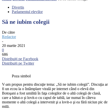
Divertis
Parlamentul elevilor
Să ne iubim colegii
De către
Redactor
-
20 martie 2021
0
686
Distribuiți pe Facebook
Distribuiți pe Twitter
Poza simbol
V-am propus pentru discuţie tema: „Să ne iubim colegii”. Discuţia ar
fi un ecou la o întâmplare virală pe internet când o elevă din
Botoşani a fost umilită în faţa colegilor de o altă colegă de clasă,
care a bătut-o şi lovit-o cu capul de tablă, iar numai în câteva
momente o altă colegă a intervenit şi a lovit-o şi ea fără niciun pic de
milă.