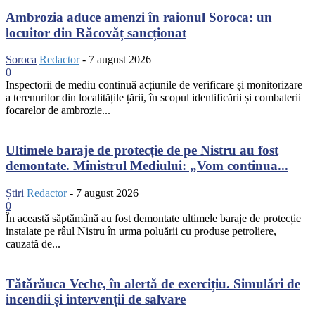
Ambrozia aduce amenzi în raionul Soroca: un
locuitor din Răcovăț sancționat
Soroca
Redactor
-
7 august 2026
0
Inspectorii de mediu continuă acțiunile de verificare și monitorizare
a terenurilor din localitățile țării, în scopul identificării și combaterii
focarelor de ambrozie...
Ultimele baraje de protecție de pe Nistru au fost
demontate. Ministrul Mediului: „Vom continua...
Știri
Redactor
-
7 august 2026
0
În această săptămână au fost demontate ultimele baraje de protecție
instalate pe râul Nistru în urma poluării cu produse petroliere,
cauzată de...
Tătărăuca Veche, în alertă de exercițiu. Simulări de
incendii și intervenții de salvare