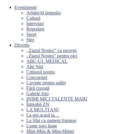
Evenimente
Arhitecții timpului
Cultură
Interviuri
Reportaje
Sport
Știri
Divertis
,,Ziarul Nostru” cu povești
„Ziarul Nostru” pentru pici
ABC-UL MEDICAL
Alte Știri
Cititorul nostru
Concursuri
Cuvinte pentru suflet
Fără cravată
Galerie foto
INIMI MICI,TALENTE MARI
Întreabă ZN
LA MULŢI ANI
La noi acasă la…
La Sfat cu oameni frumoși
Lume soro lume
Mini-Miss & Mini-Mister