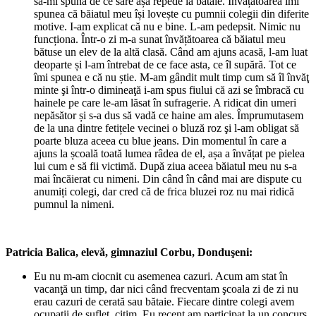
să-mi spună de ce sare așa repede la bătaie. Învățătoarea îmi
spunea că băiatul meu își lovește cu pumnii colegii din diferite
motive. I-am explicat că nu e bine. L-am pedepsit. Nimic nu
funcționa. Într-o zi m-a sunat învățătoarea că băiatul meu
bătuse un elev de la altă clasă. Când am ajuns acasă, l-am luat
deoparte și l-am întrebat de ce face asta, ce îl supără. Tot ce
îmi spunea e că nu știe. M-am gândit mult timp cum să îl învăţ
minte şi într-o dimineaţă i-am spus fiului că azi se îmbracă cu
hainele pe care le-am lăsat în sufragerie. A ridicat din umeri
nepăsător și s-a dus să vadă ce haine am ales. Împrumutasem
de la una dintre fetițele vecinei o bluză roz şi l-am obligat să
poarte bluza aceea cu blue jeans. Din momentul în care a
ajuns la școală toată lumea râdea de el, așa a învățat pe pielea
lui cum e să fii victimă. După ziua aceea băiatul meu nu s-a
mai încăierat cu nimeni. Din când în când mai are dispute cu
anumiți colegi, dar cred că de frica bluzei roz nu mai ridică
pumnul la nimeni.
Patricia Balica, elevă, gimnaziul Corbu, Donduşeni:
Eu nu m-am ciocnit cu asemenea cazuri. Acum am stat în
vacanţă un timp, dar nici când frecventam şcoala zi de zi nu
erau cazuri de cerată sau bătaie. Fiecare dintre colegi avem
ocupaţii de suflet, citim. Eu recent am participat la un concurs