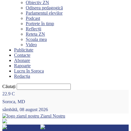
Obiectiv ZN
Odiseea pedagogică
Parlamentul elevilor
Podcast
Portrete în timp
Reflecții
Reteta ZN
Școala mea
Video
Publicitate
Contacte
Abonare
Rapoarte
Lucru în Soroca
Redacția
Căutați
22.9
C
Soroca, MD
sâmbătă, 08 august 2026
Ziarul Nostru