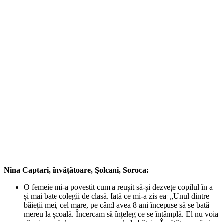
Nina Captari, învăţătoare, Şolcani, Soroca:
O femeie mi-a povestit cum a reușit să-și dezvețe copilul în a–
și mai bate colegii de clasă. Iată ce mi-a zis ea: „Unul dintre
băieții mei, cel mare, pe când avea 8 ani începuse să se bată
mereu la școală. Încercam să înțeleg ce se întâmplă. El nu voia