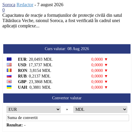
Soroca
Redactor
-
7 august 2026
0
Capacitatea de reacție a formațiunilor de protecție civilă din satul
Tătărăuca Veche, raionul Soroca, a fost verificată în cadrul unei
aplicații complexe...
Curs valutar: 08 Aug 2026
EUR
: 20,0493 MDL
0,0000 ▼
USD
: 17,3737 MDL
0,0000 ▼
RON
: 3,8154 MDL
0,0000 ▼
RUB
: 0,2137 MDL
0,0000 ▼
GBP
: 23,3868 MDL
0,0000 ▼
UAH
: 0,3881 MDL
0,0000 ▼
Convertor valutar
»
Rezultat:
-