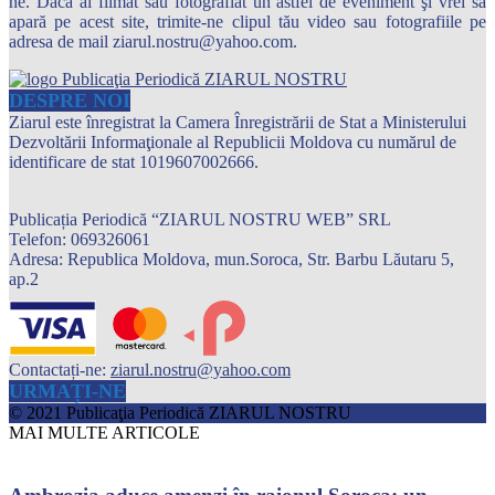
ne. Dacă ai filmat sau fotografiat un astfel de eveniment şi vrei să
apară pe acest site, trimite-ne clipul tău video sau fotografiile pe
adresa de mail ziarul.nostru@yahoo.com.
DESPRE NOI
Ziarul este înregistrat la Camera Înregistrării de Stat a Ministerului
Dezvoltării Informaţionale al Republicii Moldova cu numărul de
identificare de stat 1019607002666.
Publicația Periodică “ZIARUL NOSTRU WEB” SRL
Telefon: 069326061
Adresa: Republica Moldova, mun.Soroca, Str. Barbu Lăutaru 5,
ap.2
Contactați-ne:
ziarul.nostru@yahoo.com
URMAȚI-NE
© 2021 Publicaţia Periodică ZIARUL NOSTRU
MAI MULTE ARTICOLE