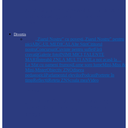
Autoritățile monitorizează alimentarea cu
apă la Cosăuți, pe fondul scăderii
nivelului…
Divertis
Toate
,,Ziarul Nostru” cu povești
„Ziarul Nostru” pentru
pici
ABC-UL MEDICAL
Alte Știri
Cititorul
nostru
Concursuri
Cuvinte pentru suflet
Fără
cravată
Galerie foto
INIMI MICI,TALENTE
MARI
Întreabă ZN
LA MULŢI ANI
La noi acasă la…
La Sfat cu oameni frumoși
Lume soro lume
Mini-Miss &
Mini-Mister
Obiectiv ZN
Odiseea
pedagogică
Parlamentul elevilor
Podcast
Portrete în
timp
Reflecții
Reteta ZN
Școala mea
Video
Drochia
„INIMI MICI, TALENTE MARI”(II
parte)– Copiii talentați din Drochia aduc
emoție…