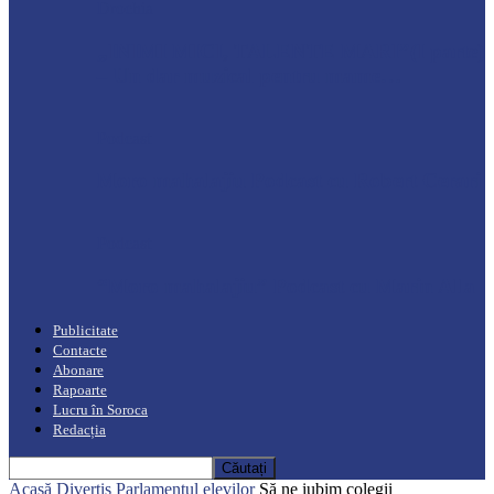
Drochia
„INIMI MICI, TALENTE MARI”(I parte)
– Un dar muzical pentru mame…
Podcast
Moro mahalajiu Podcast cu Robert Cerari
Podcast
“Moro mahalajiu” Podcast cu Marin Alla
Publicitate
Contacte
Abonare
Rapoarte
Lucru în Soroca
Redacția
Acasă
Divertis
Parlamentul elevilor
Să ne iubim colegii