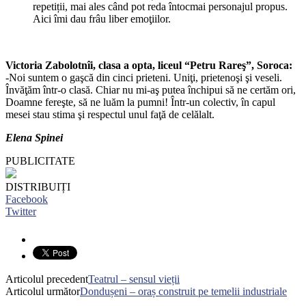
repetiții, mai ales când pot reda întocmai personajul propus.
Aici îmi dau frâu liber emoţiilor.
Victoria Zabolotnîi, clasa a opta, liceul “Petru Rareş”, Soroca:
-Noi suntem o gaşcă din cinci prieteni. Uniţi, prietenoşi şi veseli.
Învăţăm într-o clasă. Chiar nu mi-aş putea închipui să ne certăm ori,
Doamne fereşte, să ne luăm la pumni! Într-un colectiv, în capul
mesei stau stima şi respectul unul faţă de celălalt.
Elena Spinei
PUBLICITATE
DISTRIBUIȚI
Facebook
Twitter
Articolul precedent
Teatrul – sensul vieții
Articolul următor
Dondușeni – oraș construit pe temelii industriale