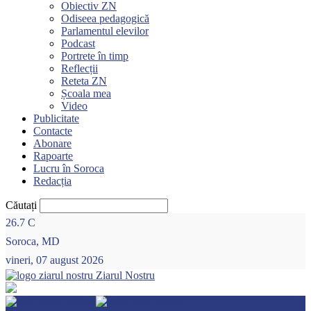
Obiectiv ZN
Odiseea pedagogică
Parlamentul elevilor
Podcast
Portrete în timp
Reflecții
Reteta ZN
Școala mea
Video
Publicitate
Contacte
Abonare
Rapoarte
Lucru în Soroca
Redacția
Căutați
26.7
C
Soroca, MD
vineri, 07 august 2026
Ziarul Nostru