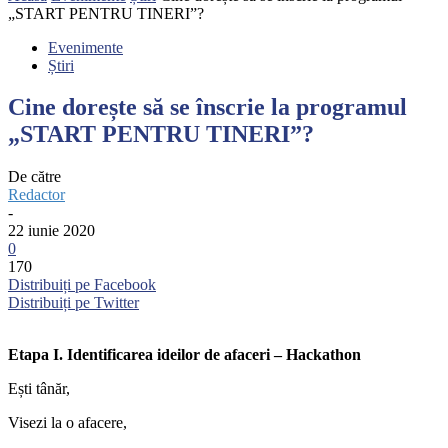
„START PENTRU TINERI”?
Evenimente
Știri
Cine dorește să se înscrie la programul
„START PENTRU TINERI”?
De către
Redactor
-
22 iunie 2020
0
170
Distribuiți pe Facebook
Distribuiți pe Twitter
Etapa I. Identificarea ideilor de afaceri – Hackathon
Ești tânăr,
Visezi la o afacere,