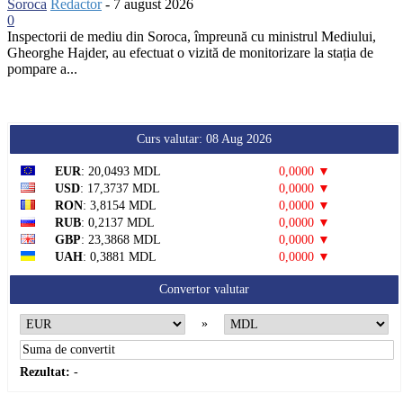
Soroca
Redactor
-
7 august 2026
0
Inspectorii de mediu din Soroca, împreună cu ministrul Mediului,
Gheorghe Hajder, au efectuat o vizită de monitorizare la stația de
pompare a...
Curs valutar: 08 Aug 2026
EUR
: 20,0493 MDL
0,0000 ▼
USD
: 17,3737 MDL
0,0000 ▼
RON
: 3,8154 MDL
0,0000 ▼
RUB
: 0,2137 MDL
0,0000 ▼
GBP
: 23,3868 MDL
0,0000 ▼
UAH
: 0,3881 MDL
0,0000 ▼
Convertor valutar
»
Rezultat:
-