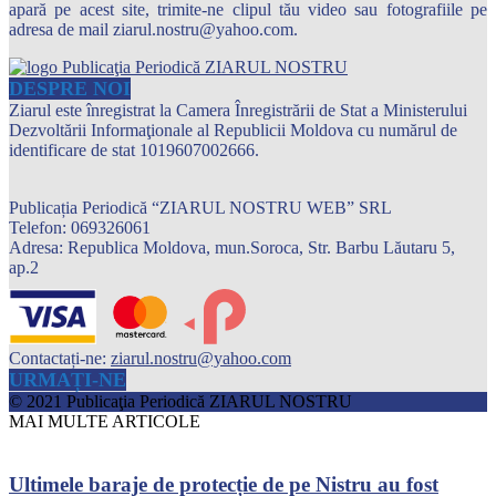
apară pe acest site, trimite-ne clipul tău video sau fotografiile pe
adresa de mail ziarul.nostru@yahoo.com.
DESPRE NOI
Ziarul este înregistrat la Camera Înregistrării de Stat a Ministerului
Dezvoltării Informaţionale al Republicii Moldova cu numărul de
identificare de stat 1019607002666.
Publicația Periodică “ZIARUL NOSTRU WEB” SRL
Telefon: 069326061
Adresa: Republica Moldova, mun.Soroca, Str. Barbu Lăutaru 5,
ap.2
Contactați-ne:
ziarul.nostru@yahoo.com
URMAȚI-NE
© 2021 Publicaţia Periodică ZIARUL NOSTRU
MAI MULTE ARTICOLE
Ultimele baraje de protecție de pe Nistru au fost