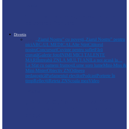
Ocnița
Tutun ascuns pe corp, depistat la punctul
de trecere a frontierei…
Divertis
Toate
,,Ziarul Nostru” cu povești
„Ziarul Nostru” pentru
pici
ABC-UL MEDICAL
Alte Știri
Cititorul
nostru
Concursuri
Cuvinte pentru suflet
Fără
cravată
Galerie foto
INIMI MICI,TALENTE
MARI
Întreabă ZN
LA MULŢI ANI
La noi acasă la…
La Sfat cu oameni frumoși
Lume soro lume
Mini-Miss &
Mini-Mister
Obiectiv ZN
Odiseea
pedagogică
Parlamentul elevilor
Podcast
Portrete în
timp
Reflecții
Reteta ZN
Școala mea
Video
Drochia
„INIMI MICI, TALENTE MARI”(II
parte)– Copiii talentați din Drochia aduc
emoție…