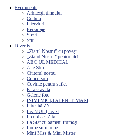
Evenimente
Arhitecții timpului
Cultură
Interviuri
Reportaje
Sport
Știri
Divertis
,,Ziarul Nostru” cu povești
„Ziarul Nostru” pentru pici
ABC-UL MEDICAL
Alte Știri
Cititorul nostru
Concursuri
Cuvinte pentru suflet
Fără cravată
Galerie foto
INIMI MICI,TALENTE MARI
Întreabă ZN
LA MULŢI ANI
La noi acasă la…
La Sfat cu oameni frumoși
Lume soro lume
Mini-Miss & Mini-Mister