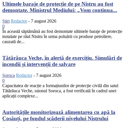
Ultimele baraje de protecție de pe Nistru au fost
demontate. Ministrul Mediului: „Vom continua...
Știri
Redactor
-
7 august 2026
0
În această săptămână au fost demontate ultimele baraje de protecție
instalate pe râul Nistru în urma poluării cu produse petroliere,
cauzată de...
Tătărăuca Veche, în alertă de exercițiu. Simulări de
incendii și intervenții de salvare
Soroca
Redactor
-
7 august 2026
0
Capacitatea de reacție a formațiunilor de protecție civilă din satul
Tătărăuca Veche, raionul Soroca, a fost verificată în cadrul unei
aplicații complexe...
Autoritățile monitorizează alimentarea cu apă la
Cosăuți, pe fondul scăderii nivelului Nistrului