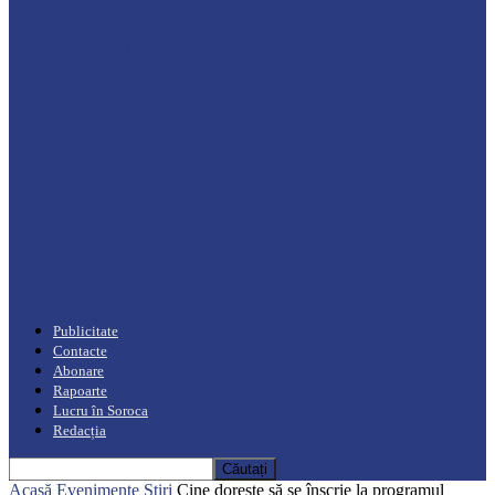
Drochia
„INIMI MICI, TALENTE MARI”(I parte)
– Un dar muzical pentru mame…
Podcast
Moro mahalajiu Podcast cu Robert Cerari
Podcast
“Moro mahalajiu” Podcast cu Marin Alla
Publicitate
Contacte
Abonare
Rapoarte
Lucru în Soroca
Redacția
Acasă
Evenimente
Știri
Cine dorește să se înscrie la programul