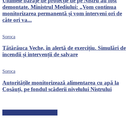
Ultimele baraje de protecție de pe Nistru au fost
demontate. Ministrul Mediului: „Vom continua
monitorizarea permanentă și vom interveni ori de
câte ori va...
Soroca
Tătărăuca Veche, în alertă de exercițiu. Simulări de
incendii și intervenții de salvare
Soroca
Autoritățile monitorizează alimentarea cu apă la
Cosăuți, pe fondul scăderii nivelului Nistrului
ARTICOLE RECENTE