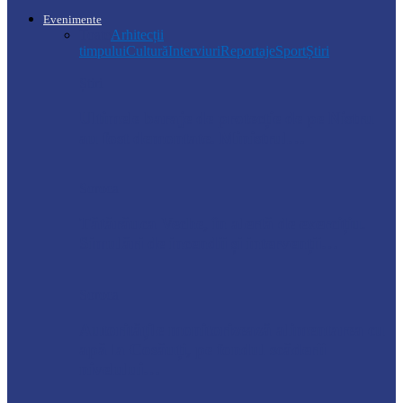
Evenimente
Toate
Arhitecții
timpului
Cultură
Interviuri
Reportaje
Sport
Știri
Știri
Ultimele baraje de protecție de pe Nistru
au fost demontate. Ministrul…
Soroca
Tătărăuca Veche, în alertă de exercițiu.
Simulări de incendii și intervenții…
Soroca
Autoritățile monitorizează alimentarea cu
apă la Cosăuți, pe fondul scăderii
nivelului…