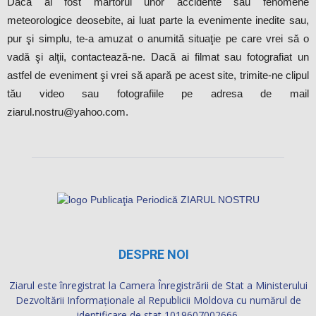
Dacă ai fost martorul unor accidente sau fenomene
meteorologice deosebite, ai luat parte la evenimente inedite sau,
pur şi simplu, te-a amuzat o anumită situaţie pe care vrei să o
vadă şi alţii, contactează-ne. Dacă ai filmat sau fotografiat un
astfel de eveniment şi vrei să apară pe acest site, trimite-ne clipul
tău video sau fotografiile pe adresa de mail
ziarul.nostru@yahoo.com.
DESPRE NOI
Ziarul este înregistrat la Camera Înregistrării de Stat a Ministerului
Dezvoltării Informaţionale al Republicii Moldova cu numărul de
identificare de stat 1019607002666.