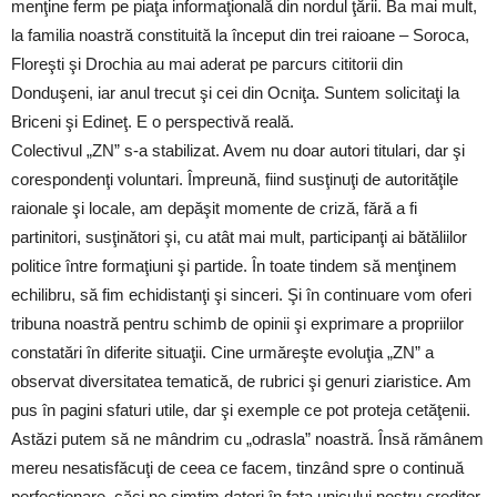
menţine ferm pe piaţa informaţională din nordul ţării. Ba mai mult,
la familia noastră constituită la început din trei raioane – Soroca,
Floreşti şi Drochia au mai aderat pe parcurs cititorii din
Donduşeni, iar anul trecut şi cei din Ocniţa. Suntem solicitaţi la
Briceni şi Edineţ. E o perspectivă reală.
Colectivul „ZN” s-a stabilizat. Avem nu doar autori titulari, dar şi
corespondenţi voluntari. Împreună, fiind susţinuţi de autorităţile
raionale şi locale, am depăşit momente de criză, fără a fi
partinitori, susţinători şi, cu atât mai mult, participanţi ai bătăliilor
politice între formaţiuni şi partide. În toate tindem să menţinem
echilibru, să fim echidistanţi şi sinceri. Şi în continuare vom oferi
tribuna noastră pentru schimb de opinii şi exprimare a propriilor
constatări în diferite situaţii. Cine urmăreşte evoluţia „ZN” a
observat diversitatea tematică, de rubrici şi genuri ziaristice. Am
pus în pagini sfaturi utile, dar şi exemple ce pot proteja cetăţenii.
Astăzi putem să ne mândrim cu „odrasla” noastră. Însă rămânem
mereu nesatisfăcuţi de ceea ce facem, tinzând spre o continuă
perfecţionare, căci ne simţim datori în faţa unicului nostru creditor