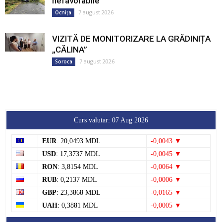
nefavorabile
7 august 2026
Ocnița
VIZITĂ DE MONITORIZARE LA GRĂDINIȚA
„CĂLINA”
7 august 2026
Soroca
Curs valutar: 07 Aug 2026
EUR
: 20,0493 MDL
-0,0043 ▼
USD
: 17,3737 MDL
-0,0045 ▼
RON
: 3,8154 MDL
-0,0064 ▼
RUB
: 0,2137 MDL
-0,0006 ▼
GBP
: 23,3868 MDL
-0,0165 ▼
UAH
: 0,3881 MDL
-0,0005 ▼