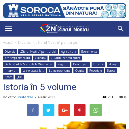
Acasă
Divertis
„Ziarul Nostru” pentru pici
Divertis
„Ziarul Nostru” pentru pici
Agricultură
Evenimente
Arhitecții timpului
Cultură
Cuvinte pentru suflet
De la Nord la Sud - de la West la Est
Regiuni
Dondușeni
Drochia
Florești
Interviuri
La noi acasă la...
Lume soro lume
Ocnița
Reportaje
Soroca
Sport
Știri
Istoria în 5 volume
De către
Redactor
-
4 iulie 2019
201
0