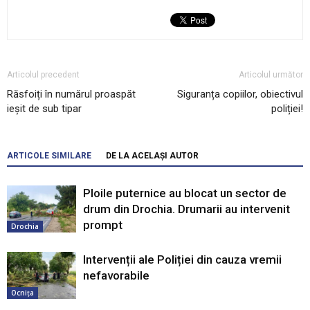
Articolul precedent
Articolul următor
Răsfoiți în numărul proaspăt
Siguranța copiilor, obiectivul
ieșit de sub tipar
poliției!
ARTICOLE SIMILARE
DE LA ACELAȘI AUTOR
Ploile puternice au blocat un sector de
drum din Drochia. Drumarii au intervenit
prompt
Drochia
Intervenții ale Poliției din cauza vremii
nefavorabile
Ocnița