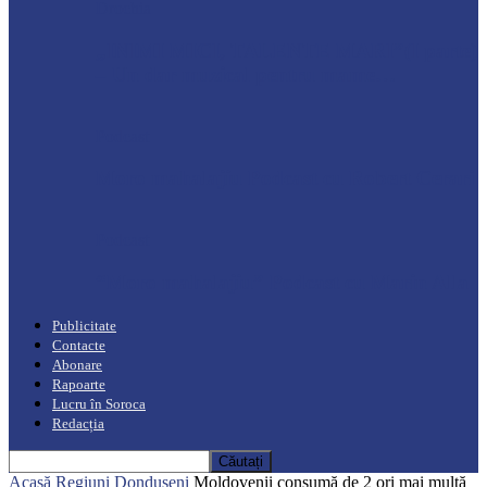
Drochia
„INIMI MICI, TALENTE MARI”(I parte)
– Un dar muzical pentru mame…
Podcast
Moro mahalajiu Podcast cu Robert Cerari
Podcast
“Moro mahalajiu” Podcast cu Marin Alla
Publicitate
Contacte
Abonare
Rapoarte
Lucru în Soroca
Redacția
Acasă
Regiuni
Dondușeni
Moldovenii consumă de 2 ori mai multă