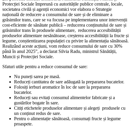
Protecției Sociale împreună cu autoritățile publice centrale, locale,
societatea civilă și agenții economici vor elabora o Strategie
națională de reducere a consumului de sare și de eliminare a
grăsimilor trans, care se va focusa pe implementarea unor intervenții
cost-eficiente de sănătate publică – reducerea conținutului de sare și
grăsimilor trans în produsele alimentare, reducerea accesibilității
produselor alimentare nesănătoase, creșterea accesibilității la fructe și
legume, conștientizarea populației cu privire la alimentația sănătoasă.
Realizând aceste acțiuni, vom reduce consumului de sare cu 30%
până în anul 2025”, a declarat Silvia Radu, ministrul Sănătății,
Muncii și Protecției Sociale.
Sfaturi utile pentru a reduce consumul de sare:
Nu puneți sarea pe masă.
Reduceți cantitatea de sare adăugată la prepararea bucatelor.
Folosiți ierburi aromatice în loc de sare la prepararea
bucatelor.
Reduceți sau evitați consumul alimentelor fabricate și a
gustărilor bogate în sare.
Citiți etichetele produselor alimentare și alegeți produsele cu
un conținut redus de sare.
Pentru o alimentație sănătoasă, consumați fructe și legume
proaspete.