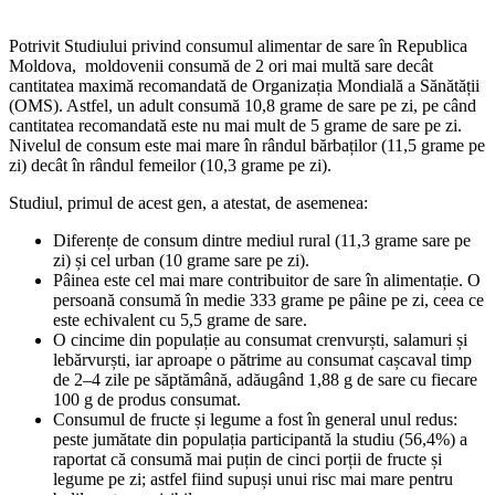
Potrivit Studiului privind consumul alimentar de sare în Republica
Moldova, moldovenii consumă de 2 ori mai multă sare decât
cantitatea maximă recomandată de Organizația Mondială a Sănătății
(OMS). Astfel, un adult consumă 10,8 grame de sare pe zi, pe când
cantitatea recomandată este nu mai mult de 5 grame de sare pe zi.
Nivelul de consum este mai mare în rândul bărbaților (11,5 grame pe
zi) decât în rândul femeilor (10,3 grame pe zi).
Studiul, primul de acest gen, a atestat, de asemenea:
Diferențe de consum dintre mediul rural (11,3 grame sare pe
zi) și cel urban (10 grame sare pe zi).
Pâinea este cel mai mare contribuitor de sare în alimentație. O
persoană consumă în medie 333 grame pe pâine pe zi, ceea ce
este echivalent cu 5,5 grame de sare.
O cincime din populație au consumat crenvurști, salamuri și
lebărvurști, iar aproape o pătrime au consumat cașcaval timp
de 2–4 zile pe săptămână, adăugând 1,88 g de sare cu fiecare
100 g de produs consumat.
Consumul de fructe și legume a fost în general unul redus:
peste jumătate din populația participantă la studiu (56,4%) a
raportat că consumă mai puțin de cinci porții de fructe și
legume pe zi; astfel fiind supuși unui risc mai mare pentru