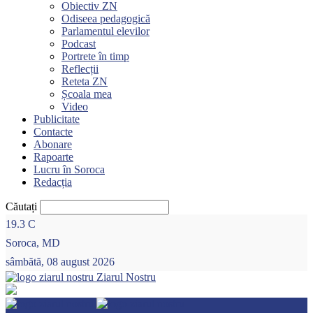
Obiectiv ZN
Odiseea pedagogică
Parlamentul elevilor
Podcast
Portrete în timp
Reflecții
Reteta ZN
Școala mea
Video
Publicitate
Contacte
Abonare
Rapoarte
Lucru în Soroca
Redacția
Căutați
19.3
C
Soroca, MD
sâmbătă, 08 august 2026
Ziarul Nostru