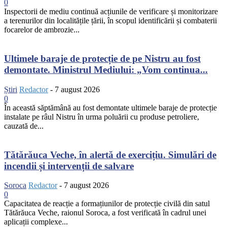
0
Inspectorii de mediu continuă acțiunile de verificare și monitorizare
a terenurilor din localitățile țării, în scopul identificării și combaterii
focarelor de ambrozie...
Ultimele baraje de protecție de pe Nistru au fost
demontate. Ministrul Mediului: „Vom continua...
Știri
Redactor
-
7 august 2026
0
În această săptămână au fost demontate ultimele baraje de protecție
instalate pe râul Nistru în urma poluării cu produse petroliere,
cauzată de...
Tătărăuca Veche, în alertă de exercițiu. Simulări de
incendii și intervenții de salvare
Soroca
Redactor
-
7 august 2026
0
Capacitatea de reacție a formațiunilor de protecție civilă din satul
Tătărăuca Veche, raionul Soroca, a fost verificată în cadrul unei
aplicații complexe...