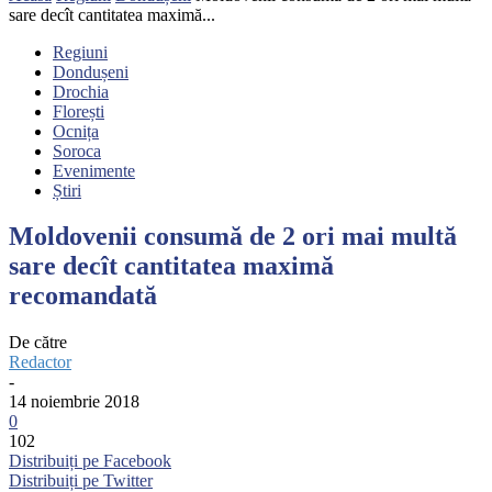
sare decît cantitatea maximă...
Regiuni
Dondușeni
Drochia
Florești
Ocnița
Soroca
Evenimente
Știri
Moldovenii consumă de 2 ori mai multă
sare decît cantitatea maximă
recomandată
De către
Redactor
-
14 noiembrie 2018
0
102
Distribuiți pe Facebook
Distribuiți pe Twitter