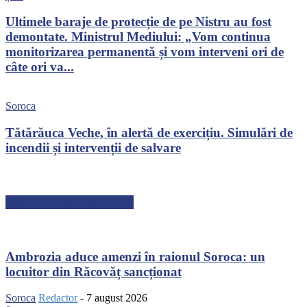
Ultimele baraje de protecție de pe Nistru au fost
demontate. Ministrul Mediului: „Vom continua
monitorizarea permanentă și vom interveni ori de
câte ori va...
Soroca
Tătărăuca Veche, în alertă de exercițiu. Simulări de
incendii și intervenții de salvare
ARTICOLE RECENTE
Ambrozia aduce amenzi în raionul Soroca: un
locuitor din Răcovăț sancționat
Soroca
Redactor
-
7 august 2026