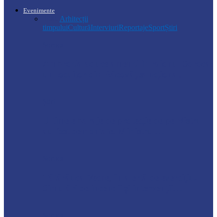
Evenimente
Toate
Arhitecții
timpului
Cultură
Interviuri
Reportaje
Sport
Știri
Soroca
Ambrozia aduce amenzi în raionul Soroca:
un locuitor din Răcovăț sancționat
Știri
Ultimele baraje de protecție de pe Nistru
au fost demontate. Ministrul…
Soroca
Tătărăuca Veche, în alertă de exercițiu.
Simulări de incendii și intervenții…
Soroca