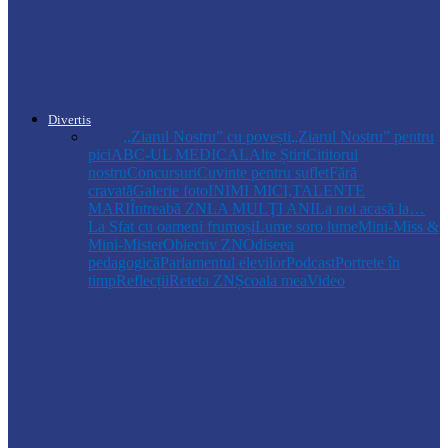
Autoritățile monitorizează alimentarea cu
apă la Cosăuți, pe fondul scăderii
nivelului…
Divertis
Toate
,,Ziarul Nostru” cu povești
„Ziarul Nostru” pentru
pici
ABC-UL MEDICAL
Alte Știri
Cititorul
nostru
Concursuri
Cuvinte pentru suflet
Fără
cravată
Galerie foto
INIMI MICI,TALENTE
MARI
Întreabă ZN
LA MULŢI ANI
La noi acasă la…
La Sfat cu oameni frumoși
Lume soro lume
Mini-Miss &
Mini-Mister
Obiectiv ZN
Odiseea
pedagogică
Parlamentul elevilor
Podcast
Portrete în
timp
Reflecții
Reteta ZN
Școala mea
Video
Drochia
„INIMI MICI, TALENTE MARI”(II
parte)– Copiii talentați din Drochia aduc
emoție…