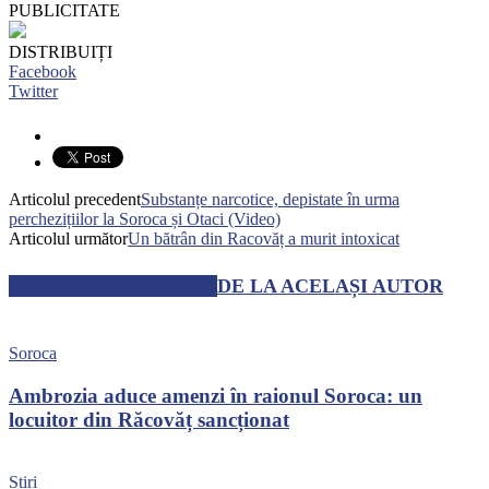
PUBLICITATE
DISTRIBUIȚI
Facebook
Twitter
Articolul precedent
Substanțe narcotice, depistate în urma
perchezițiilor la Soroca și Otaci (Video)
Articolul următor
Un bătrân din Racovăț a murit intoxicat
ARTICOLE SIMILARE
DE LA ACELAȘI AUTOR
Soroca
Ambrozia aduce amenzi în raionul Soroca: un
locuitor din Răcovăț sancționat
Știri