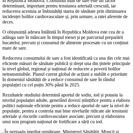
în Republica Moldova. Consumul înalt de sare este un factor
determinant, important pentru tensiunea arterială crescută, iar
reducerea acestuia ar îmbunătăți starea de sănătate prin diminuarea
incidenței bolilor cardiovasculare și, prin urmare, a ratei aferente de
deces.
O obișnuință adesea întâlnită în Republica Moldova este cea de a
adăuga sare în mâncare în timpul mesei și pe parcursul preparării
bucatelor, precum și consumul de alimente procesate cu un conținut
mare de sare.
Reducerea consumului de sare a fost identificată ca una din cele mai
eficiente măsuri de sănătate publică și drept una din țintele principale
la nivel global, regional și național de reducere a poverii bolilor
netransmisibile. Planul curent global de acțiuni a stabilit o prioritate
în domeniul sănătății de a reduce consumul de sare în rândul
populației cu cel puțin 30% până în 2025.
Rezultatele studiului determină aportul de sodiu, iod și potasiu la
nivelul populației adulte, generând dovezi științifice pentru a elabora
politici naționale eficiente pentru a reduce aportul de sare la nivel de
populație, pentru a controla mai bine nivelurile ridicate ale tensiunii
arteriale și riscurile cardiovasculare asociate, precum și elaborarea
unui nou program național de fortificare a sării cu iod.
„În perioada imediat următoare, Ministerul Sănătății, Muncii și