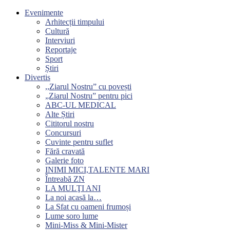
Evenimente
Arhitecții timpului
Cultură
Interviuri
Reportaje
Sport
Știri
Divertis
,,Ziarul Nostru” cu povești
„Ziarul Nostru” pentru pici
ABC-UL MEDICAL
Alte Știri
Cititorul nostru
Concursuri
Cuvinte pentru suflet
Fără cravată
Galerie foto
INIMI MICI,TALENTE MARI
Întreabă ZN
LA MULŢI ANI
La noi acasă la…
La Sfat cu oameni frumoși
Lume soro lume
Mini-Miss & Mini-Mister