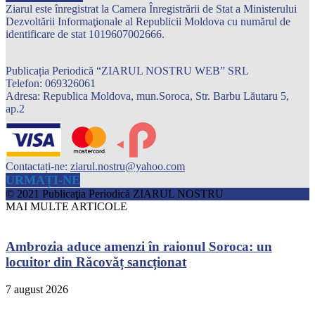
Ziarul este înregistrat la Camera Înregistrării de Stat a Ministerului
Dezvoltării Informaţionale al Republicii Moldova cu numărul de
identificare de stat 1019607002666.
Publicația Periodică “ZIARUL NOSTRU WEB” SRL
Telefon: 069326061
Adresa: Republica Moldova, mun.Soroca, Str. Barbu Lăutaru 5,
ap.2
Contactați-ne:
ziarul.nostru@yahoo.com
URMAȚI-NE
© 2021 Publicaţia Periodică ZIARUL NOSTRU
MAI MULTE ARTICOLE
Ambrozia aduce amenzi în raionul Soroca: un
locuitor din Răcovăț sancționat
7 august 2026