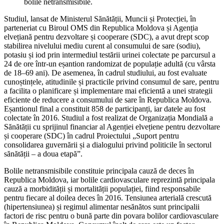
bolile netransmisibile.
Studiul, lansat de Ministerul Sănătății, Muncii și Protecției, în
parteneriat cu Biroul OMS din Republica Moldova și Agenția
elvețiană pentru dezvoltare și cooperare (SDC), a avut drept scop
stabilirea nivelului mediu curent al consumului de sare (sodiu),
potasiu și iod prin intermediul testării urinei colectate pe parcursul a
24 de ore într-un eșantion randomizat de populație adultă (cu vârsta
de 18–69 ani). De asemenea, în cadrul studiului, au fost evaluate
cunoștințele, atitudinile și practicile privind consumul de sare, pentru
a facilita o planificare și implementare mai eficientă a unei strategii
eficiente de reducere a consumului de sare în Republica Moldova.
Eșantionul final a constituit 858 de participanți, iar datele au fost
colectate în 2016. Studiul a fost realizat de Organizația Mondială a
Sănătății cu sprijinul financiar al Agenției elvețiene pentru dezvoltare
și cooperare (SDC) în cadrul Proiectului „Suport pentru
consolidarea guvernării și a dialogului privind politicile în sectorul
sănătății – a doua etapă”.
Bolile netransmisibile constituie principala cauză de deces în
Republica Moldova, iar bolile cardiovasculare reprezintă principala
cauză a morbidității și mortalității populației, fiind responsabile
pentru fiecare al doilea deces în 2016. Tensiunea arterială crescută
(hipertensiunea) și regimul alimentar nesănătos sunt principalii
factori de risc pentru o bună parte din povara bolilor cardiovasculare