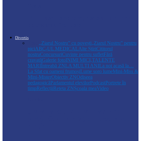
Ocnița
Tutun ascuns pe corp, depistat la punctul
de trecere a frontierei…
Divertis
Toate
,,Ziarul Nostru” cu povești
„Ziarul Nostru” pentru
pici
ABC-UL MEDICAL
Alte Știri
Cititorul
nostru
Concursuri
Cuvinte pentru suflet
Fără
cravată
Galerie foto
INIMI MICI,TALENTE
MARI
Întreabă ZN
LA MULŢI ANI
La noi acasă la…
La Sfat cu oameni frumoși
Lume soro lume
Mini-Miss &
Mini-Mister
Obiectiv ZN
Odiseea
pedagogică
Parlamentul elevilor
Podcast
Portrete în
timp
Reflecții
Reteta ZN
Școala mea
Video
Drochia
„INIMI MICI, TALENTE MARI”(II
parte)– Copiii talentați din Drochia aduc
emoție…