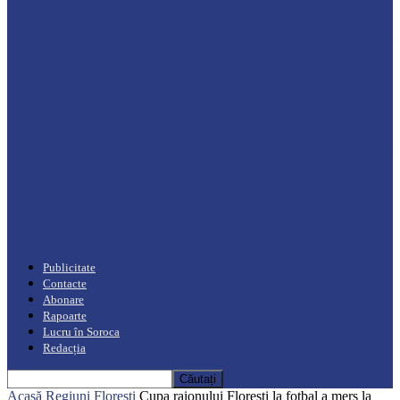
Drochia
„INIMI MICI, TALENTE MARI”(I parte)
– Un dar muzical pentru mame…
Podcast
Moro mahalajiu Podcast cu Robert Cerari
Podcast
“Moro mahalajiu” Podcast cu Marin Alla
Publicitate
Contacte
Abonare
Rapoarte
Lucru în Soroca
Redacția
Acasă
Regiuni
Florești
Cupa raionului Florești la fotbal a mers la