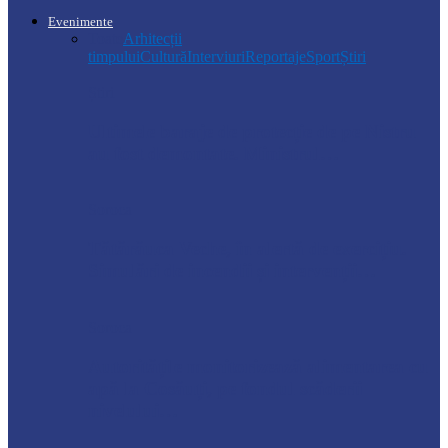
Evenimente
Toate
Arhitecții
timpului
Cultură
Interviuri
Reportaje
Sport
Știri
Știri
Ultimele baraje de protecție de pe Nistru
au fost demontate. Ministrul…
Soroca
Tătărăuca Veche, în alertă de exercițiu.
Simulări de incendii și intervenții…
Soroca
Autoritățile monitorizează alimentarea cu
apă la Cosăuți, pe fondul scăderii
nivelului…