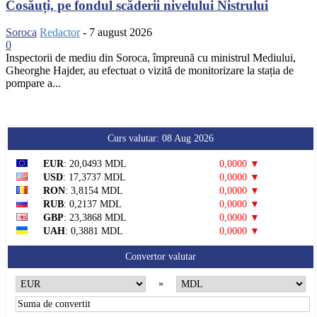
Cosăuți, pe fondul scăderii nivelului Nistrului
Soroca
Redactor
-
7 august 2026
0
Inspectorii de mediu din Soroca, împreună cu ministrul Mediului,
Gheorghe Hajder, au efectuat o vizită de monitorizare la stația de
pompare a...
Curs valutar: 08 Aug 2026
EUR
: 20,0493 MDL
0,0000 ▼
USD
: 17,3737 MDL
0,0000 ▼
RON
: 3,8154 MDL
0,0000 ▼
RUB
: 0,2137 MDL
0,0000 ▼
GBP
: 23,3868 MDL
0,0000 ▼
UAH
: 0,3881 MDL
0,0000 ▼
Convertor valutar
»