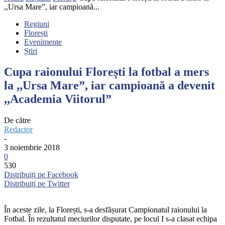
,,Ursa Mare”, iar campioană...
Regiuni
Florești
Evenimente
Știri
Cupa raionului Florești la fotbal a mers
la ,,Ursa Mare”, iar campioană a devenit
,,Academia Viitorul”
De către
Redactor
-
3 noiembrie 2018
0
530
Distribuiți pe Facebook
Distribuiți pe Twitter
În aceste zile, la Florești, s-a desfășurat Campionatul raionului la
Fotbal. În rezultatul meciurilor disputate, pe locul I s-a clasat echipa