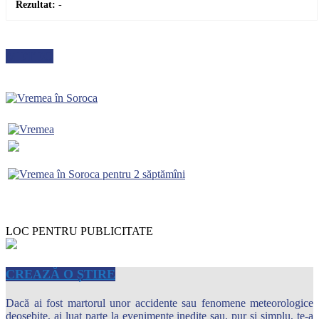
Rezultat:
-
METEO
LOC PENTRU PUBLICITATE
CREAZĂ O ȘTIRE
Dacă ai fost martorul unor accidente sau fenomene meteorologice
deosebite, ai luat parte la evenimente inedite sau, pur şi simplu, te-a