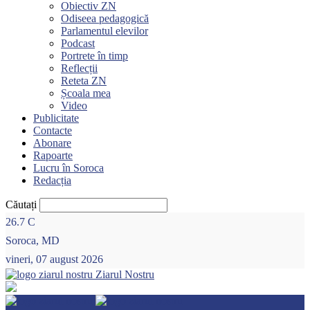
Obiectiv ZN
Odiseea pedagogică
Parlamentul elevilor
Podcast
Portrete în timp
Reflecții
Reteta ZN
Școala mea
Video
Publicitate
Contacte
Abonare
Rapoarte
Lucru în Soroca
Redacția
Căutați
26.7
C
Soroca, MD
vineri, 07 august 2026
Ziarul Nostru