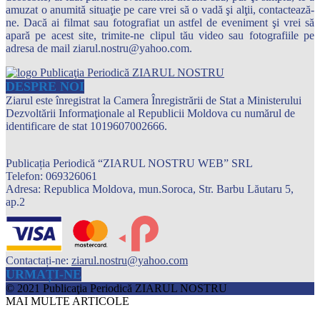
amuzat o anumită situaţie pe care vrei să o vadă şi alţii, contactează-
ne. Dacă ai filmat sau fotografiat un astfel de eveniment şi vrei să
apară pe acest site, trimite-ne clipul tău video sau fotografiile pe
adresa de mail ziarul.nostru@yahoo.com.
DESPRE NOI
Ziarul este înregistrat la Camera Înregistrării de Stat a Ministerului
Dezvoltării Informaţionale al Republicii Moldova cu numărul de
identificare de stat 1019607002666.
Publicația Periodică “ZIARUL NOSTRU WEB” SRL
Telefon: 069326061
Adresa: Republica Moldova, mun.Soroca, Str. Barbu Lăutaru 5,
ap.2
Contactați-ne:
ziarul.nostru@yahoo.com
URMAȚI-NE
© 2021 Publicaţia Periodică ZIARUL NOSTRU
MAI MULTE ARTICOLE