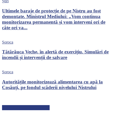
Știri
Ultimele baraje de protecție de pe Nistru au fost
demontate. Ministrul Mediului: „Vom continua
monitorizarea permanentă și vom interveni ori de
câte ori va...
Soroca
Tătărăuca Veche, în alertă de exercițiu. Simulări de
incendii și intervenții de salvare
Soroca
Autoritățile monitorizează alimentarea cu apă la
Cosăuți, pe fondul scăderii nivelului Nistrului
ARTICOLE RECENTE