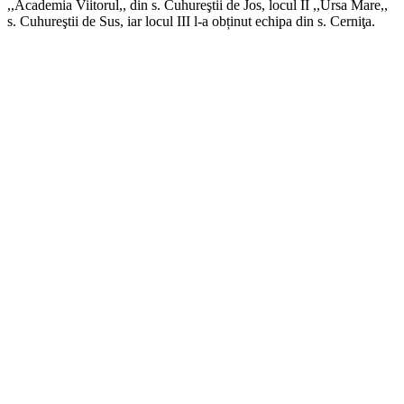
,,Academia Viitorul,, din s. Cuhureştii de Jos, locul II ,,Ursa Mare,,
s. Cuhureştii de Sus, iar locul III l-a obținut echipa din s. Cerniţa.