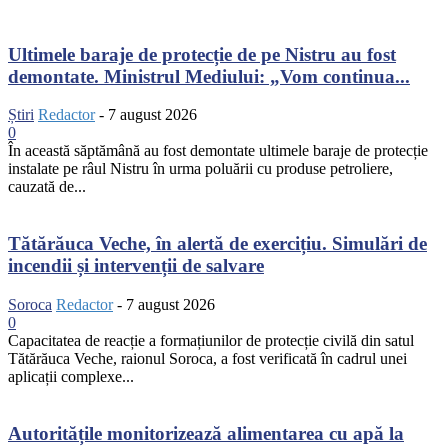
Ultimele baraje de protecție de pe Nistru au fost
demontate. Ministrul Mediului: „Vom continua...
Știri
Redactor
-
7 august 2026
0
În această săptămână au fost demontate ultimele baraje de protecție
instalate pe râul Nistru în urma poluării cu produse petroliere,
cauzată de...
Tătărăuca Veche, în alertă de exercițiu. Simulări de
incendii și intervenții de salvare
Soroca
Redactor
-
7 august 2026
0
Capacitatea de reacție a formațiunilor de protecție civilă din satul
Tătărăuca Veche, raionul Soroca, a fost verificată în cadrul unei
aplicații complexe...
Autoritățile monitorizează alimentarea cu apă la