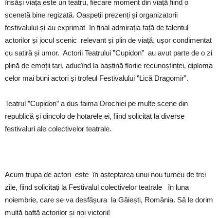
însăși viața este un teatru, fiecare moment din viață fiind o
scenetă bine regizată. Oaspeții prezenți și organizatorii
festivalului și-au exprimat în final admirația față de talentul
actorilor și jocul scenic relevant și plin de viață, ușor condimentat
cu satiră și umor. Actorii Teatrului ”Cupidon” au avut parte de o zi
plină de emoții tari, aducînd la baștină florile recunoștinței, diploma
celor mai buni actori și trofeul Festivalului ”Lică Dragomir”.
Teatrul ”Cupidon” a dus faima Drochiei pe multe scene din
republică și dincolo de hotarele ei, fiind solicitat la diverse
festivaluri ale colectivelor teatrale.
Acum trupa de actori este în așteptarea unui nou turneu de trei
zile, fiind solicitați la Festivalul colectivelor teatrale în luna
noiembrie, care se va desfășura la Găiești, România. Să le dorim
multă baftă actorilor și noi victorii!