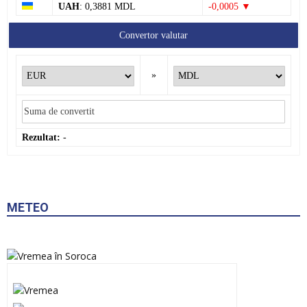
UAH
: 0,3881 MDL
-0,0005 ▼
Convertor valutar
»
Rezultat:
-
METEO