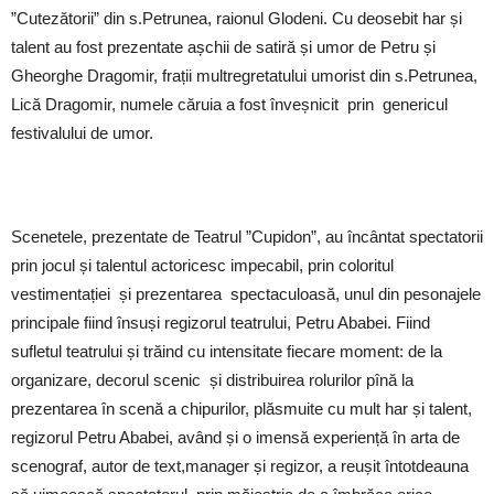
”Cutezătorii” din s.Petrunea, raionul Glodeni. Cu deosebit har și
talent au fost prezentate așchii de satiră și umor de Petru și
Gheorghe Dragomir, frații multregretatului umorist din s.Petrunea,
Lică Dragomir, numele căruia a fost înveșnicit prin genericul
festivalului de umor.
Scenetele, prezentate de Teatrul ”Cupidon”, au încântat spectatorii
prin jocul și talentul actoricesc impecabil, prin coloritul
vestimentației și prezentarea spectaculoasă, unul din pesonajele
principale fiind însuși regizorul teatrului, Petru Ababei. Fiind
sufletul teatrului și trăind cu intensitate fiecare moment: de la
organizare, decorul scenic și distribuirea rolurilor pînă la
prezentarea în scenă a chipurilor, plăsmuite cu mult har și talent,
regizorul Petru Ababei, având și o imensă experiență în arta de
scenograf, autor de text,manager și regizor, a reușit întotdeauna