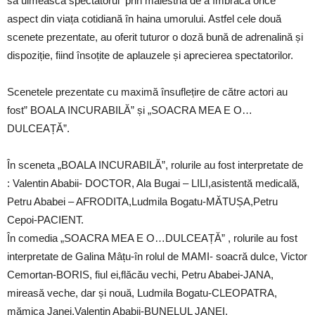
să uimească spectatorul prin măiestria de a îmbrăca orice
aspect din viața cotidiană în haina umorului. Astfel cele două
scenete prezentate, au oferit tuturor o doză bună de adrenalină și
dispoziție, fiind însoțite de aplauzele și aprecierea spectatorilor.
Scenetele prezentate cu maximă însuflețire de către actori au
fost” BOALA INCURABILĂ” și „SOACRA MEA E O…
DULCEAȚĂ”.
În sceneta „BOALA INCURABILĂ”, rolurile au fost interpretate de
: Valentin Ababii- DOCTOR, Ala Bugai – LILI,asistentă medicală,
Petru Ababei – AFRODITA,Ludmila Bogatu-MĂTUȘA,Petru
Cepoi-PACIENT.
În comedia „SOACRA MEA E O…DULCEAȚĂ” , rolurile au fost
interpretate de Galina Mâțu-în rolul de MAMI- soacră dulce, Victor
Cemortan-BORIS, fiul ei,flăcău vechi, Petru Ababei-JANA,
mireasă veche, dar și nouă, Ludmila Bogatu-CLEOPATRA,
mămica Janei,Valentin Ababii-BUNELUL JANEI.