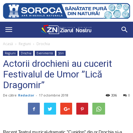
Acasă
Regiuni
Drochia
Regiuni
Drochia
Evenimente
Știri
Actorii drochieni au cucerit
Festivalul de Umor ”Lică
Dragomir”
De către
Redactor
-
17 octombrie 2018
336
0
Recent,Teatrul muzical-dramatic ”Cupidon” din or.Drochia și-a