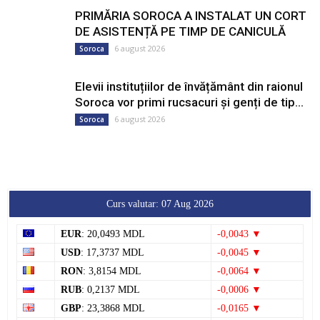
PRIMĂRIA SOROCA A INSTALAT UN CORT
DE ASISTENȚĂ PE TIMP DE CANICULĂ
6 august 2026
Soroca
Elevii instituțiilor de învățământ din raionul
Soroca vor primi rucsacuri și genți de tip...
6 august 2026
Soroca
Curs valutar: 07 Aug 2026
EUR
: 20,0493 MDL
-0,0043 ▼
USD
: 17,3737 MDL
-0,0045 ▼
RON
: 3,8154 MDL
-0,0064 ▼
RUB
: 0,2137 MDL
-0,0006 ▼
GBP
: 23,3868 MDL
-0,0165 ▼