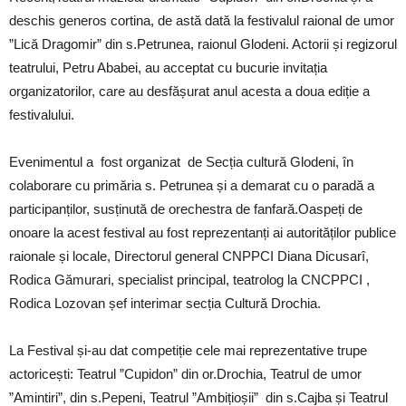
deschis generos cortina, de astă dată la festivalul raional de umor
”Lică Dragomir” din s.Petrunea, raionul Glodeni. Actorii și regizorul
teatrului, Petru Ababei, au acceptat cu bucurie invitația
organizatorilor, care au desfășurat anul acesta a doua ediție a
festivalului.
Evenimentul a fost organizat de Secția cultură Glodeni, în
colaborare cu primăria s. Petrunea și a demarat cu o paradă a
participanților, susținută de orechestra de fanfară.Oaspeți de
onoare la acest festival au fost reprezentanți ai autorităților publice
raionale și locale, Directorul general CNPPCI Diana Dicusarî,
Rodica Gămurari, specialist principal, teatrolog la CNCPPCI ,
Rodica Lozovan șef interimar secția Cultură Drochia.
La Festival și-au dat competiție cele mai reprezentative trupe
actoricești: Teatrul ”Cupidon” din or.Drochia, Teatrul de umor
”Amintiri”, din s.Pepeni, Teatrul ”Ambițioșii” din s.Cajba și Teatrul