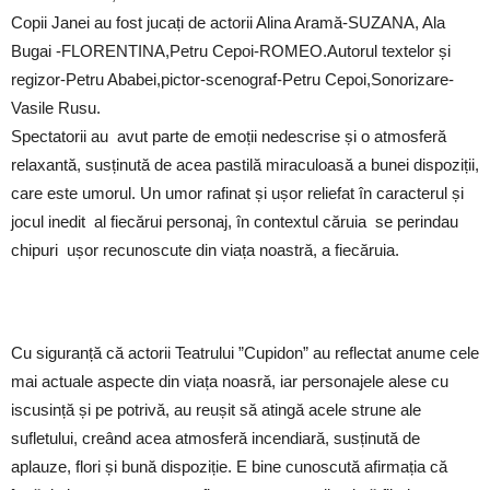
Copii Janei au fost jucați de actorii Alina Aramă-SUZANA, Ala
Bugai -FLORENTINA,Petru Cepoi-ROMEO.Autorul textelor și
regizor-Petru Ababei,pictor-scenograf-Petru Cepoi,Sonorizare-
Vasile Rusu.
Spectatorii au avut parte de emoții nedescrise și o atmosferă
relaxantă, susținută de acea pastilă miraculoasă a bunei dispoziții,
care este umorul. Un umor rafinat și ușor reliefat în caracterul și
jocul inedit al fiecărui personaj, în contextul căruia se perindau
chipuri ușor recunoscute din viața noastră, a fiecăruia.
Cu siguranță că actorii Teatrului ”Cupidon” au reflectat anume cele
mai actuale aspecte din viața noasră, iar personajele alese cu
iscusință și pe potrivă, au reușit să atingă acele strune ale
sufletului, creând acea atmosferă incendiară, susținută de
aplauze, flori și bună dispoziție. E bine cunoscută afirmația că