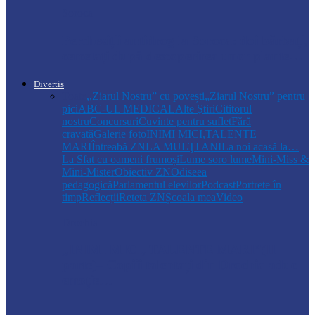
Soroca
Percheziții antidrog la Soroca: doi bărbați,
cercetați după descoperirea unor plante…
Divertis
Toate
,,Ziarul Nostru” cu povești
„Ziarul Nostru” pentru
pici
ABC-UL MEDICAL
Alte Știri
Cititorul
nostru
Concursuri
Cuvinte pentru suflet
Fără
cravată
Galerie foto
INIMI MICI,TALENTE
MARI
Întreabă ZN
LA MULŢI ANI
La noi acasă la…
La Sfat cu oameni frumoși
Lume soro lume
Mini-Miss &
Mini-Mister
Obiectiv ZN
Odiseea
pedagogică
Parlamentul elevilor
Podcast
Portrete în
timp
Reflecții
Reteta ZN
Școala mea
Video
Drochia
„INIMI MICI, TALENTE MARI”(II
parte)– Copiii talentați din Drochia aduc
emoție…