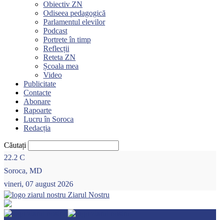
Obiectiv ZN
Odiseea pedagogică
Parlamentul elevilor
Podcast
Portrete în timp
Reflecții
Reteta ZN
Școala mea
Video
Publicitate
Contacte
Abonare
Rapoarte
Lucru în Soroca
Redacția
Căutați
22.2
C
Soroca, MD
vineri, 07 august 2026
Ziarul Nostru