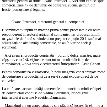
directorul general al firmei Oxana Petrovici. – Aici sunt expuse spre
comercializare 47 de denumiri de conserve, sucuri, gemuri din
fructe, pomuşoare şi legume.
Oxana Petrovici, directorul general al companiei
E semnificativ faptul că materia primă pentru procesare e crescută
preponderent în sectorul agricol al companiei. Iar produsul finit în
magazinele de firmă se vinde la un preţ cu cel puţin 20 la sută mai
scăzut faţă de alte unităţi comerciale, ce au în vitrine acelaşi
sortiment.
– Aici avem şi producţie congelată – porumb dulce, mazăre, mure,
căpşune, coacăză, vişine, ce sunt tot mai mult solicitate de
cumpărători, – ne-a spus vicedirectorul întreprinderii Lidia Ceban.
Pentru comoditatea vizitatorilor, în noul magazin vor fi aranjate mese
de degustare a producţiei şi de a servi sucuri expuse direct de pe
conveier.
La edificarea acestei unităţi comerciale au muncit membrii echipei
de constructori conduse de Vadim Corcimari, iar designul
interierului îi aparţine Nadejdei Damaşcan.
– Magazinul are un aspect atractiv şi e plăcut să lucrezi în el, – ne-a