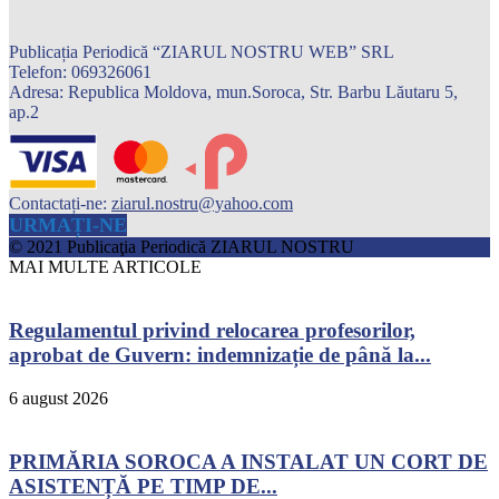
Publicația Periodică “ZIARUL NOSTRU WEB” SRL
Telefon: 069326061
Adresa: Republica Moldova, mun.Soroca, Str. Barbu Lăutaru 5,
ap.2
Contactați-ne:
ziarul.nostru@yahoo.com
URMAȚI-NE
© 2021 Publicaţia Periodică ZIARUL NOSTRU
MAI MULTE ARTICOLE
Regulamentul privind relocarea profesorilor,
aprobat de Guvern: indemnizație de până la...
6 august 2026
PRIMĂRIA SOROCA A INSTALAT UN CORT DE
ASISTENȚĂ PE TIMP DE...