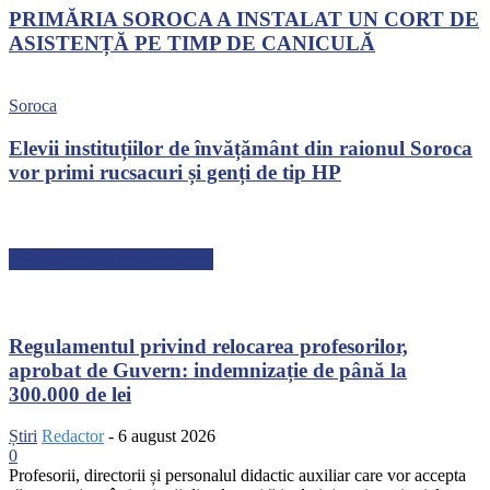
PRIMĂRIA SOROCA A INSTALAT UN CORT DE
ASISTENȚĂ PE TIMP DE CANICULĂ
Soroca
Elevii instituțiilor de învățământ din raionul Soroca
vor primi rucsacuri și genți de tip HP
ARTICOLE RECENTE
Regulamentul privind relocarea profesorilor,
aprobat de Guvern: indemnizație de până la
300.000 de lei
Știri
Redactor
-
6 august 2026
0
Profesorii, directorii și personalul didactic auxiliar care vor accepta