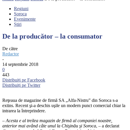
Regiuni
Soroca
Evenimente
Știri
De la producător – la consumator
De către
Redactor
-
14 septembrie 2018
0
443
Distribuiți pe Facebook
Distribuiți pe Twitter
Reţeaua de magazine de firmă SA „Alfa-Nistru” din Soroca s-a
extins. Recent şi-a deschis uşile un modern punct comercial chiar la
intrarea la întreprindere.
– Acesta e al treilea magazin de firmă al companiei noastre,
anterior mai având câte unul la Chişinău şi Soroca
, – a declarat