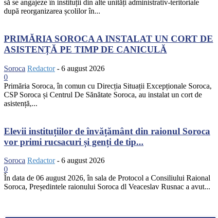
să se angajeze în instituții din alte unități administrativ-teritoriale
după reorganizarea școlilor în...
PRIMĂRIA SOROCA A INSTALAT UN CORT DE
ASISTENȚĂ PE TIMP DE CANICULĂ
Soroca
Redactor
-
6 august 2026
0
Primăria Soroca, în comun cu Direcția Situații Excepționale Soroca,
CSP Soroca și Centrul De Sănătate Soroca, au instalat un cort de
asistență,...
Elevii instituțiilor de învățământ din raionul Soroca
vor primi rucsacuri și genți de tip...
Soroca
Redactor
-
6 august 2026
0
În data de 06 august 2026, în sala de Protocol a Consiliului Raional
Soroca, Președintele raionului Soroca dl Veaceslav Rusnac a avut...