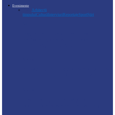
Evenimente
Toate
Arhitecții
timpului
Cultură
Interviuri
Reportaje
Sport
Știri
Știri
Regulamentul privind relocarea
profesorilor, aprobat de Guvern:
indemnizație de până la…
Soroca
PRIMĂRIA SOROCA A INSTALAT UN
CORT DE ASISTENȚĂ PE TIMP DE…
Soroca
Elevii instituțiilor de învățământ din
raionul Soroca vor primi rucsacuri și…