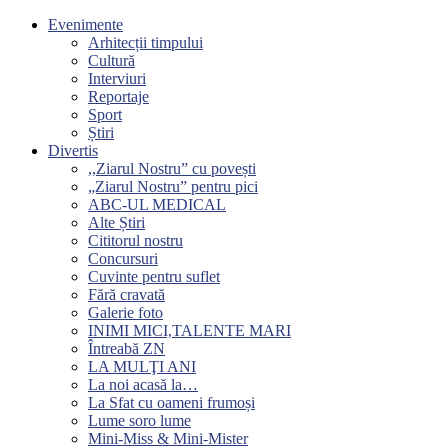
Evenimente
Arhitecții timpului
Cultură
Interviuri
Reportaje
Sport
Știri
Divertis
,,Ziarul Nostru” cu povești
„Ziarul Nostru” pentru pici
ABC-UL MEDICAL
Alte Știri
Cititorul nostru
Concursuri
Cuvinte pentru suflet
Fără cravată
Galerie foto
INIMI MICI,TALENTE MARI
Întreabă ZN
LA MULŢI ANI
La noi acasă la…
La Sfat cu oameni frumoși
Lume soro lume
Mini-Miss & Mini-Mister