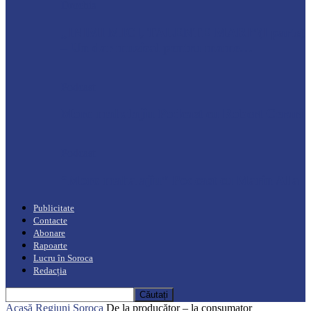
Drochia
„INIMI MICI, TALENTE MARI”(I parte)
– Un dar muzical pentru mame…
Podcast
Moro mahalajiu Podcast cu Robert Cerari
Podcast
“Moro mahalajiu” Podcast cu Marin Alla
Publicitate
Contacte
Abonare
Rapoarte
Lucru în Soroca
Redacția
Acasă
Regiuni
Soroca
De la producător – la consumator