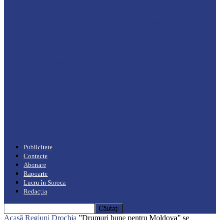
Drochia
„INIMI MICI, TALENTE MARI”(I parte)
– Un dar muzical pentru mame…
Podcast
Moro mahalajiu Podcast cu Robert Cerari
Podcast
“Moro mahalajiu” Podcast cu Marin Alla
Publicitate
Contacte
Abonare
Rapoarte
Lucru în Soroca
Redacția
Acasă
Regiuni
Drochia
”Drumuri bune pentru Moldova” se