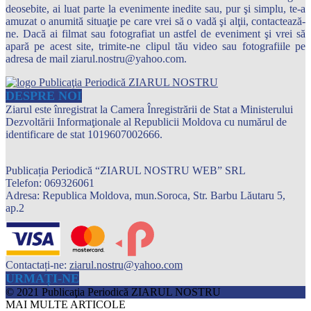
deosebite, ai luat parte la evenimente inedite sau, pur şi simplu, te-a
amuzat o anumită situaţie pe care vrei să o vadă şi alţii, contactează-
ne. Dacă ai filmat sau fotografiat un astfel de eveniment şi vrei să
apară pe acest site, trimite-ne clipul tău video sau fotografiile pe
adresa de mail ziarul.nostru@yahoo.com.
DESPRE NOI
Ziarul este înregistrat la Camera Înregistrării de Stat a Ministerului
Dezvoltării Informaţionale al Republicii Moldova cu numărul de
identificare de stat 1019607002666.
Publicația Periodică “ZIARUL NOSTRU WEB” SRL
Telefon: 069326061
Adresa: Republica Moldova, mun.Soroca, Str. Barbu Lăutaru 5,
ap.2
Contactați-ne:
ziarul.nostru@yahoo.com
URMAȚI-NE
© 2021 Publicaţia Periodică ZIARUL NOSTRU
MAI MULTE ARTICOLE