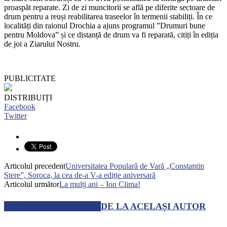
proaspăt reparate. Zi de zi muncitorii se află pe diferite sectoare de
drum pentru a reuși reabilitarea traseelor în termenii stabiliți. În ce
localități din raionul Drochia a ajuns programul ”Drumuri bune
pentru Moldova” și ce distanță de drum va fi reparată, citiți în ediția
de joi a Ziarului Nostru.
PUBLICITATE
DISTRIBUIȚI
Facebook
Twitter
Articolul precedent
Universitatea Populară de Vară „Constantin
Stere”, Soroca, la cea de-a V-a ediție aniversară
Articolul următor
La mulți ani – Ion Clima!
ARTICOLE SIMILARE
DE LA ACELAȘI AUTOR