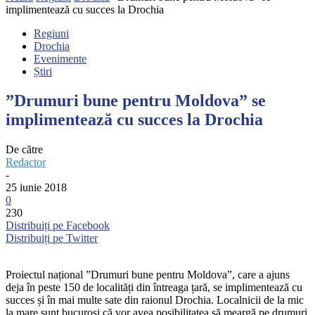
implimentează cu succes la Drochia
Regiuni
Drochia
Evenimente
Știri
”Drumuri bune pentru Moldova” se
implimentează cu succes la Drochia
De către
Redactor
-
25 iunie 2018
0
230
Distribuiți pe Facebook
Distribuiți pe Twitter
Proiectul național ”Drumuri bune pentru Moldova”, care a ajuns
deja în peste 150 de localități din întreaga țară, se implimentează cu
succes și în mai multe sate din raionul Drochia. Localnicii de la mic
la mare sunt bucuroși că vor avea posibilitatea să meargă pe drumuri