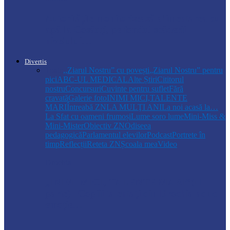
Autoritățile monitorizează alimentarea cu
apă la Cosăuți, pe fondul scăderii
nivelului…
Divertis
Toate
,,Ziarul Nostru” cu povești
„Ziarul Nostru” pentru
pici
ABC-UL MEDICAL
Alte Știri
Cititorul
nostru
Concursuri
Cuvinte pentru suflet
Fără
cravată
Galerie foto
INIMI MICI,TALENTE
MARI
Întreabă ZN
LA MULŢI ANI
La noi acasă la…
La Sfat cu oameni frumoși
Lume soro lume
Mini-Miss &
Mini-Mister
Obiectiv ZN
Odiseea
pedagogică
Parlamentul elevilor
Podcast
Portrete în
timp
Reflecții
Reteta ZN
Școala mea
Video
Drochia
„INIMI MICI, TALENTE MARI”(II
parte)– Copiii talentați din Drochia aduc
emoție…