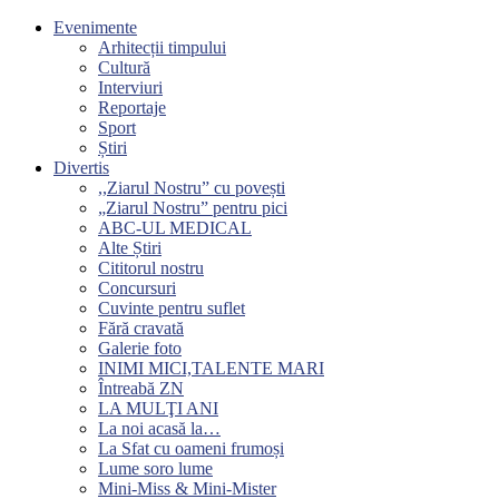
Evenimente
Arhitecții timpului
Cultură
Interviuri
Reportaje
Sport
Știri
Divertis
,,Ziarul Nostru” cu povești
„Ziarul Nostru” pentru pici
ABC-UL MEDICAL
Alte Știri
Cititorul nostru
Concursuri
Cuvinte pentru suflet
Fără cravată
Galerie foto
INIMI MICI,TALENTE MARI
Întreabă ZN
LA MULŢI ANI
La noi acasă la…
La Sfat cu oameni frumoși
Lume soro lume
Mini-Miss & Mini-Mister