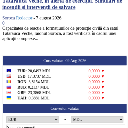
Tătărăuca Veche, în alertă de exercițiu. Simulări de
incendii și intervenții de salvare
Soroca
Redactor
-
7 august 2026
0
Capacitatea de reacție a formațiunilor de protecție civilă din satul
Tătărăuca Veche, raionul Soroca, a fost verificată în cadrul unei
aplicații complexe...
Curs valutar: 09 Aug 2026
EUR
: 20,0493 MDL
0,0000 ▼
USD
: 17,3737 MDL
0,0000 ▼
RON
: 3,8154 MDL
0,0000 ▼
RUB
: 0,2137 MDL
0,0000 ▼
GBP
: 23,3868 MDL
0,0000 ▼
UAH
: 0,3881 MDL
0,0000 ▼
Convertor valutar
»