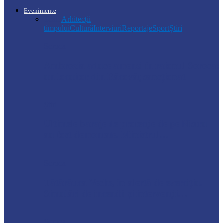
Evenimente
Toate
Arhitecții
timpului
Cultură
Interviuri
Reportaje
Sport
Știri
Soroca
Ambrozia aduce amenzi în raionul Soroca:
un locuitor din Răcovăț sancționat
Știri
Ultimele baraje de protecție de pe Nistru
au fost demontate. Ministrul…
Soroca
Tătărăuca Veche, în alertă de exercițiu.
Simulări de incendii și intervenții…
Soroca