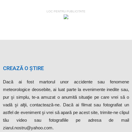
LOC PENTRU PUBLICITATE
CREAZĂ O ȘTIRE
Dacă ai fost martorul unor accidente sau fenomene
meteorologice deosebite, ai luat parte la evenimente inedite sau,
pur şi simplu, te-a amuzat o anumită situaţie pe care vrei să o
vadă şi alţii, contactează-ne. Dacă ai filmat sau fotografiat un
astfel de eveniment şi vrei să apară pe acest site, trimite-ne clipul
tău video sau fotografiile pe adresa de mail
ziarul.nostru@yahoo.com.