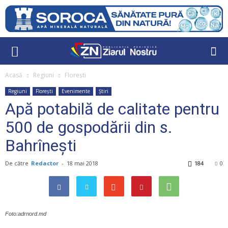
Acasă
Regiuni
Florești
Regiuni
Florești
Evenimente
Știri
Apă potabilă de calitate pentru
500 de gospodării din s.
Bahrînești
De către
Redactor
-
18 mai 2018
184
0
Foto:adrnord.md