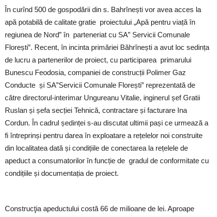
În curînd 500 de gospodării din s. Bahrînești vor avea acces la
apă potabilă de calitate gratie proiectului „Apă pentru viață în
regiunea de Nord” în parteneriat cu SA” Servicii Comunale
Florești”. Recent, în incinta primăriei Băhrînești a avut loc sedința
de lucru a partenerilor de proiect, cu participarea primarului
Bunescu Feodosia, companiei de construcții Polimer Gaz
Conducte și SA”Servicii Comunale Florești” reprezentată de
către directorul-interimar Ungureanu Vitalie, inginerul șef Gratii
Ruslan și șefa secției Tehnică, contractare și facturare Ina
Cordun. În cadrul ședinței s-au discutat ultimii pași ce urmează a
fi întreprinși pentru darea în exploatare a rețelelor noi construite
din localitatea dată și condițiile de conectarea la rețelele de
apeduct a consumatorilor în funcție de gradul de conformitate cu
condițiile și documentația de proiect.
Construcţia apeductului costă 66 de milioane de lei. Aproape