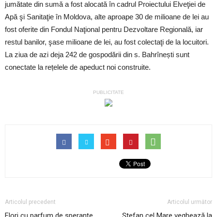
jumătate din sumă a fost alocată în cadrul Proiectului Elveţiei de
Apă şi Sanitaţie în Moldova, alte aproape 30 de milioane de lei au
fost oferite din Fondul Naţional pentru Dezvoltare Regională, iar
restul banilor, şase milioane de lei, au fost colectaţi de la locuitori.
La ziua de azi deja 242 de gospodării din s. Bahrînești sunt
conectate la rețelele de apeduct noi construite.
PUBLICITATE
Articolul precedent
Articolul următor
Flori cu parfum de speranţe
Ștefan cel Mare veghează la