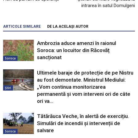
intrarea în satul Domulgeni
ARTICOLE SIMILARE
DE LA ACELAȘI AUTOR
Ambrozia aduce amenzi în raionul
Soroca: un locuitor din Răcovăț
sancționat
Soroca
Ultimele baraje de protecție de pe Nistru
au fost demontate. Ministrul Mediului:
„Vom continua monitorizarea
Știri
permanentă și vom interveni ori de câte
ori va...
Tătărăuca Veche, în alertă de exercițiu.
Simulări de incendii și intervenții de
salvare
Soroca