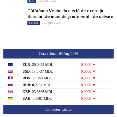
7 august 2026
Știri
Tătărăuca Veche, în alertă de exercițiu.
Simulări de incendii și intervenții de salvare
7 august 2026
Soroca
Curs valutar: 09 Aug 2026
EUR
: 20,0493 MDL
0,0000 ▼
USD
: 17,3737 MDL
0,0000 ▼
RON
: 3,8154 MDL
0,0000 ▼
RUB
: 0,2137 MDL
0,0000 ▼
GBP
: 23,3868 MDL
0,0000 ▼
UAH
: 0,3881 MDL
0,0000 ▼
Convertor valutar