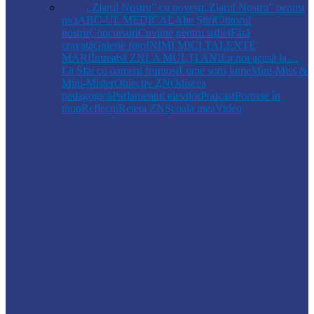
Toate
,,Ziarul Nostru” cu povești
„Ziarul Nostru” pentru
pici
ABC-UL MEDICAL
Alte Știri
Cititorul
nostru
Concursuri
Cuvinte pentru suflet
Fără
cravată
Galerie foto
INIMI MICI,TALENTE
MARI
Întreabă ZN
LA MULŢI ANI
La noi acasă la…
La Sfat cu oameni frumoși
Lume soro lume
Mini-Miss &
Mini-Mister
Obiectiv ZN
Odiseea
pedagogică
Parlamentul elevilor
Podcast
Portrete în
timp
Reflecții
Reteta ZN
Școala mea
Video
Drochia
„INIMI MICI, TALENTE MARI”(II
parte)– Copiii talentați din Drochia aduc
emoție…
Drochia
„INIMI MICI, TALENTE MARI”(I parte)
– Un dar muzical pentru mame…
Podcast