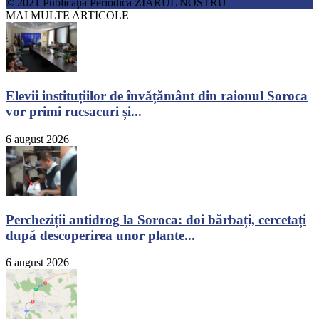
© 2021 Publicaţia Periodică ZIARUL NOSTRU
MAI MULTE ARTICOLE
Elevii instituțiilor de învățământ din raionul Soroca
vor primi rucsacuri și...
6 august 2026
Percheziții antidrog la Soroca: doi bărbați, cercetați
după descoperirea unor plante...
6 august 2026