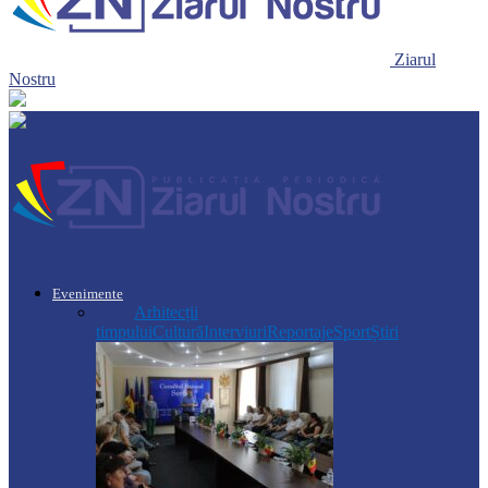
Ziarul
Nostru
Evenimente
Toate
Arhitecții
timpului
Cultură
Interviuri
Reportaje
Sport
Știri