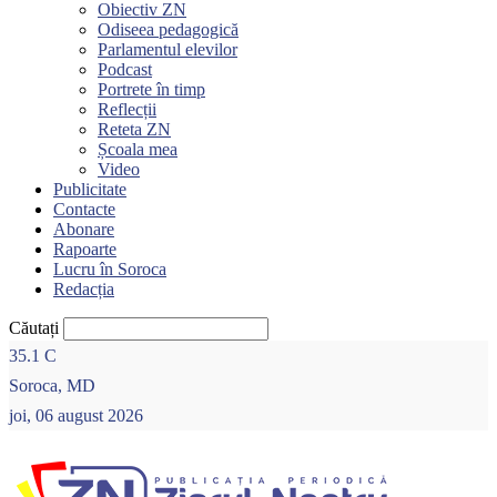
Obiectiv ZN
Odiseea pedagogică
Parlamentul elevilor
Podcast
Portrete în timp
Reflecții
Reteta ZN
Școala mea
Video
Publicitate
Contacte
Abonare
Rapoarte
Lucru în Soroca
Redacția
Căutați
35.1
C
Soroca, MD
joi, 06 august 2026