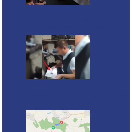
Soroca
Elevii instituțiilor de învățământ din
raionul Soroca vor primi rucsacuri și…
Soroca
Percheziții antidrog la Soroca: doi bărbați,
cercetați după descoperirea unor plante…