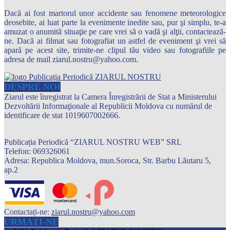
Dacă ai fost martorul unor accidente sau fenomene meteorologice
deosebite, ai luat parte la evenimente inedite sau, pur şi simplu, te-a
amuzat o anumită situaţie pe care vrei să o vadă şi alţii, contactează-
ne. Dacă ai filmat sau fotografiat un astfel de eveniment şi vrei să
apară pe acest site, trimite-ne clipul tău video sau fotografiile pe
adresa de mail ziarul.nostru@yahoo.com.
DESPRE NOI
Ziarul este înregistrat la Camera Înregistrării de Stat a Ministerului
Dezvoltării Informaţionale al Republicii Moldova cu numărul de
identificare de stat 1019607002666.
Publicația Periodică “ZIARUL NOSTRU WEB” SRL
Telefon: 069326061
Adresa: Republica Moldova, mun.Soroca, Str. Barbu Lăutaru 5,
ap.2
Contactați-ne:
ziarul.nostru@yahoo.com
URMAȚI-NE