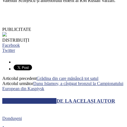
Valentin Scorțescu și antrenorului emerit al RM Ruslan Varzari.
PUBLICITATE
DISTRIBUIȚI
Facebook
Twitter
Articolul precedent
Grădina din care mănâncă tot satul
Articolul următor
Danu Islamov, a câștigat bronzul la Campionatului
European din Kaspiysk
ARTICOLE SIMILARE
DE LA ACELAȘI AUTOR
Dondușeni