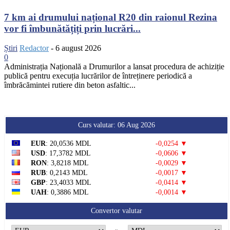
7 km ai drumului național R20 din raionul Rezina
vor fi îmbunătățiți prin lucrări...
Știri
Redactor
-
6 august 2026
0
Administrația Națională a Drumurilor a lansat procedura de achiziție
publică pentru execuția lucrărilor de întreținere periodică a
îmbrăcămintei rutiere din beton asfaltic...
Curs valutar: 06 Aug 2026
EUR
: 20,0536 MDL
-0,0254 ▼
USD
: 17,3782 MDL
-0,0606 ▼
RON
: 3,8218 MDL
-0,0029 ▼
RUB
: 0,2143 MDL
-0,0017 ▼
GBP
: 23,4033 MDL
-0,0414 ▼
UAH
: 0,3886 MDL
-0,0014 ▼
Convertor valutar