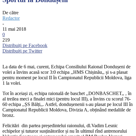
De către
Redactor
-
11 mai 2018
0
219
Distribuiți pe Facebook
Distribuiți pe Twitter
La data de 6 mai, curent, Echipa Consiliului Raional Dondușeni de
volei a învins acasă scor 3:0 echipa ,,HMS Chișinău,, și s-a plasat
pentru moment pe locul II în Campionatul Republicii Moldova, liga
1 la volei.
Tot în aceiași zi, echipa raională de baschet ,,DONBASCHET,, , în
al treilea meci a finalei mici (pentru locul III), a învins cu scorul 76-
60 echipa ,,ȘS Bălți,,. Astfel, dondușenenii s-au plasat pe locul III în
Campionatul Republicii Moldova, Divizia A, obținând medaliile de
bronz.
Felicitări din partea președintelui raionului, dl.Vadim Lesnic
echipelor și tuturor susținătorilor și nu în ultimul rînd antrenorului