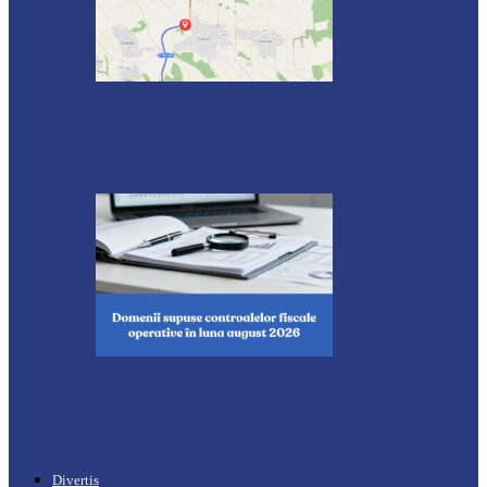
Știri
7 km ai drumului național R20 din
raionul Rezina vor fi…
Știri
Ce domenii vor fi supuse controalelor
fiscale operative în luna august…
Divertis