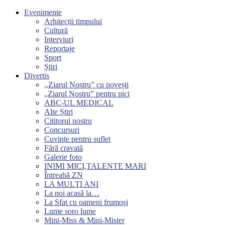
Evenimente
Arhitecții timpului
Cultură
Interviuri
Reportaje
Sport
Știri
Divertis
,,Ziarul Nostru” cu povești
„Ziarul Nostru” pentru pici
ABC-UL MEDICAL
Alte Știri
Cititorul nostru
Concursuri
Cuvinte pentru suflet
Fără cravată
Galerie foto
INIMI MICI,TALENTE MARI
Întreabă ZN
LA MULŢI ANI
La noi acasă la…
La Sfat cu oameni frumoși
Lume soro lume
Mini-Miss & Mini-Mister