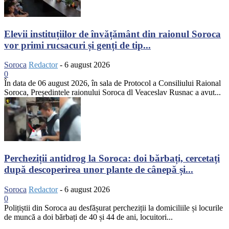
Elevii instituțiilor de învățământ din raionul Soroca
vor primi rucsacuri și genți de tip...
Soroca
Redactor
-
6 august 2026
0
În data de 06 august 2026, în sala de Protocol a Consiliului Raional
Soroca, Președintele raionului Soroca dl Veaceslav Rusnac a avut...
Percheziții antidrog la Soroca: doi bărbați, cercetați
după descoperirea unor plante de cânepă și...
Soroca
Redactor
-
6 august 2026
0
Polițiștii din Soroca au desfășurat percheziții la domiciliile și locurile
de muncă a doi bărbați de 40 și 44 de ani, locuitori...