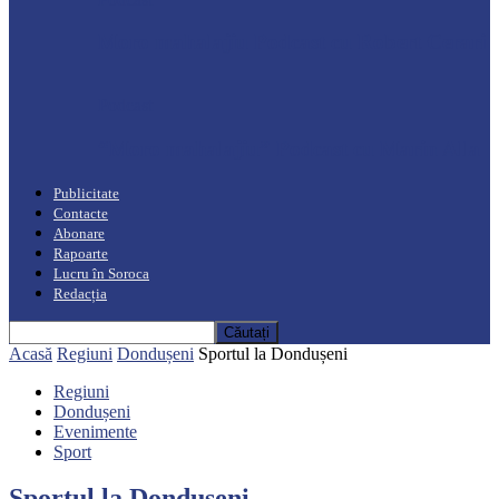
Moro mahalajiu Podcast cu Robert Cerari
Podcast
“Moro mahalajiu” Podcast cu Marin Alla
Publicitate
Contacte
Abonare
Rapoarte
Lucru în Soroca
Redacția
Acasă
Regiuni
Dondușeni
Sportul la Dondușeni
Regiuni
Dondușeni
Evenimente
Sport
Sportul la Dondușeni