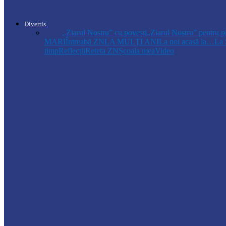
Arderea resturilor vegetale după recoltarea
Divertis
Toate
,,Ziarul Nostru” cu povești
„Ziarul Nostru” pentru p
MARI
Întreabă ZN
LA MULŢI ANI
La noi acasă la…
La 
timp
Reflecții
Reteta ZN
Școala mea
Video
Drochia
„INIMI MICI, TALENTE MARI”(II parte)– C
Drochia
„INIMI MICI, TALENTE MARI”(I parte) –
Podcast
Moro mahalajiu Podcast cu Robert Cerari
Podcast