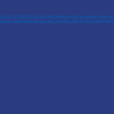
 căpșunelor, sancționată de inspectorii de mediu…
ici
ABC-UL MEDICAL
Alte Știri
Cititorul nostru
Concursuri
Cuvinte pen
Sfat cu oameni frumoși
Lume soro lume
Mini-Miss & Mini-Mister
Obiec
opiii talentați din Drochia aduc emoție…
 Un dar muzical pentru mame…