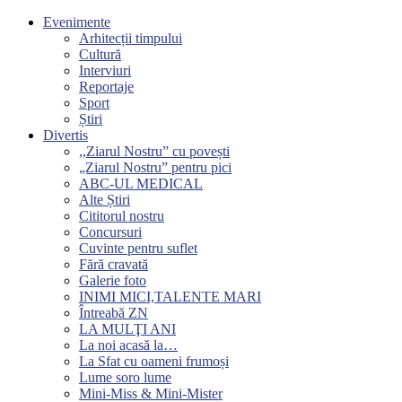
Evenimente
Arhitecții timpului
Cultură
Interviuri
Reportaje
Sport
Știri
Divertis
,,Ziarul Nostru” cu povești
„Ziarul Nostru” pentru pici
ABC-UL MEDICAL
Alte Știri
Cititorul nostru
Concursuri
Cuvinte pentru suflet
Fără cravată
Galerie foto
INIMI MICI,TALENTE MARI
Întreabă ZN
LA MULŢI ANI
La noi acasă la…
La Sfat cu oameni frumoși
Lume soro lume
Mini-Miss & Mini-Mister