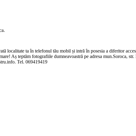
ca.
tă localitate ta în telefonul tău mobil și intră în posesia a diferitor ac
ul mare! Aș teptăm fotografiile dumneavoastră pe adresa mun.Soroca, str. 
tru.info. Tel. 069419419