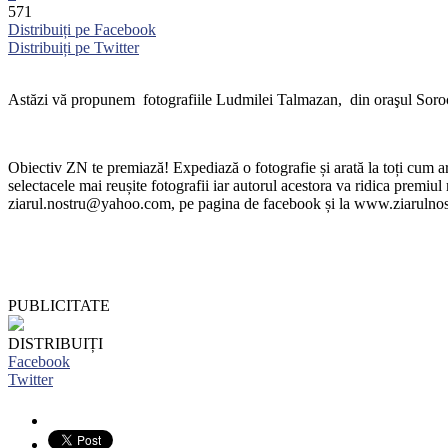
571
Distribuiți pe Facebook
Distribuiți pe Twitter
Astăzi vă propunem fotografiile Ludmilei Talmazan, din oraşul Soro
Obiectiv ZN te premiază! Expediază o fotografie și arată la toți cum ara
selectacele mai reușite fotografii iar autorul acestora va ridica premi
ziarul.nostru@yahoo.com, pe pagina de facebook și la www.ziarulnos
PUBLICITATE
DISTRIBUIȚI
Facebook
Twitter