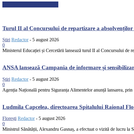
ARTICOLE RECENTE
Turul II al Concursului de repartizare a absolvenților 
Știri
Redactor
-
5 august 2026
0
Ministerul Educației și Cercetării lansează turul II al Concursului de r
ANSA lansează Campania de informare și sensibilizare 
Știri
Redactor
-
5 august 2026
0
Agenția Națională pentru Siguranța Alimentelor anunță lansarea, prin in
Ludmila Capcelea, directoarea Spitalului Raional Flore
Florești
Redactor
-
5 august 2026
0
Ministrul Sănătății, Alexandru Gasnaș, a efectuat o vizită de lucru la Spi