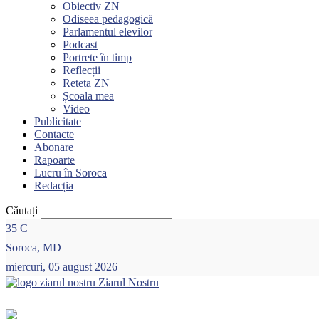
Obiectiv ZN
Odiseea pedagogică
Parlamentul elevilor
Podcast
Portrete în timp
Reflecții
Reteta ZN
Școala mea
Video
Publicitate
Contacte
Abonare
Rapoarte
Lucru în Soroca
Redacția
Căutați
35
C
Soroca, MD
miercuri, 05 august 2026
Ziarul Nostru