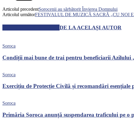
Articolul precedent
Sorocenii au sărbătorit Învierea Domnului
Articolul următor
FESTIVALUL DE MUZICĂ SACRĂ „CU NOI 
ARTICOLE SIMILARE
DE LA ACELAȘI AUTOR
Soroca
Condiții mai bune de trai pentru beneficiarii Azilulu
Soroca
Exercițiu de Protecție Civilă și recomandări esențiale
Soroca
Primăria Soroca anunță suspendarea traficului pe o p