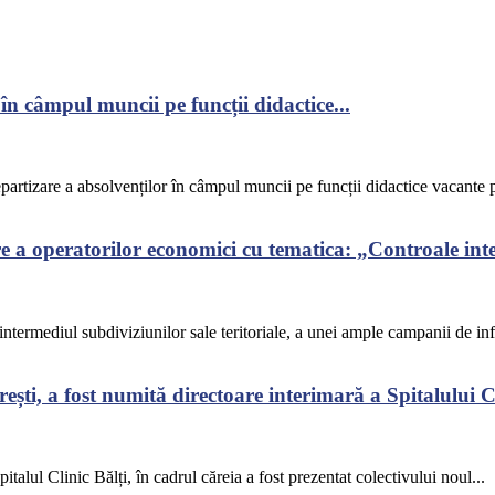
în câmpul muncii pe funcții didactice...
epartizare a absolvenților în câmpul muncii pe funcții didactice vacante p
a operatorilor economici cu tematica: „Controale integ
termediul subdiviziunilor sale teritoriale, a unei ample campanii de info
ști, a fost numită directoare interimară a Spitalului Cl
talul Clinic Bălți, în cadrul căreia a fost prezentat colectivului noul...