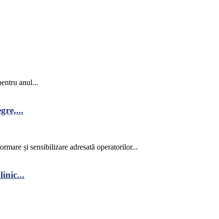
entru anul...
re,...
rmare și sensibilizare adresată operatorilor...
inic...