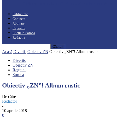
“Moro mahalajiu” Podcast cu Marin Alla
Publicitate
Contacte
Abonare
Rapoarte
Lucru în Soroca
Redacția
Acasă
Divertis
Obiectiv ZN
Obiectiv „ZN”! Album rustic
Divertis
Obiectiv ZN
Regiuni
Soroca
Obiectiv „ZN”! Album rustic
De către
Redactor
-
10 aprilie 2018
0