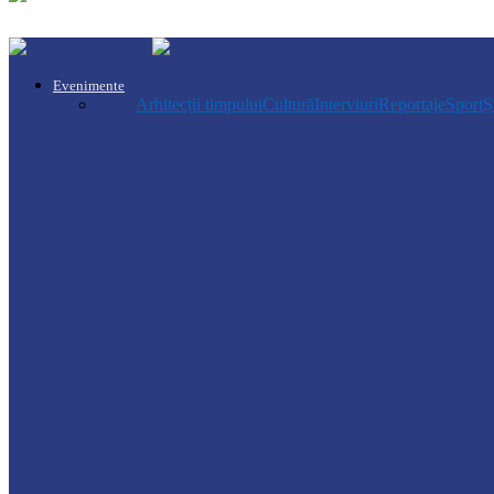
Evenimente
Toate
Arhitecții timpului
Cultură
Interviuri
Reportaje
Sport
Ș
Știri
Turul II al Concursului de repartizare a a
Știri
ANSA lansează Campania de informare și se
Florești
Ludmila Capcelea, directoarea Spitalului Ra
Florești