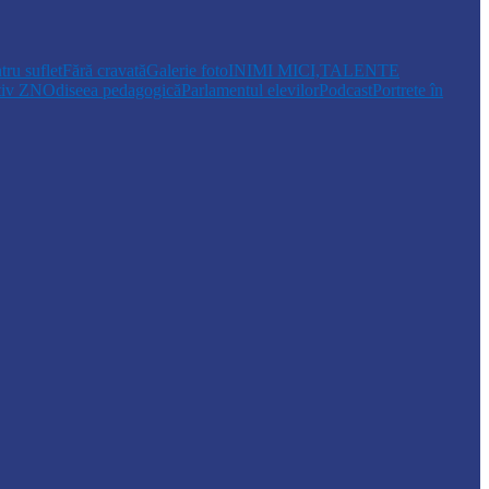
tru suflet
Fără cravată
Galerie foto
INIMI MICI,TALENTE
tiv ZN
Odiseea pedagogică
Parlamentul elevilor
Podcast
Portrete în