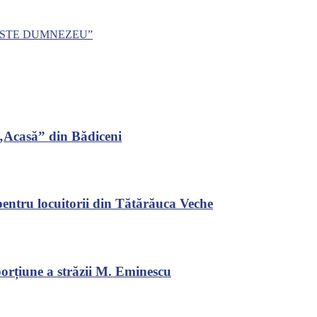
ESTE DUMNEZEU”
i „Acasă” din Bădiceni
 pentru locuitorii din Tătărăuca Veche
orțiune a străzii M. Eminescu