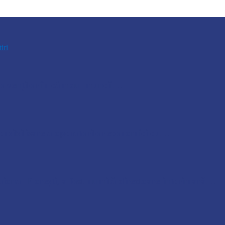
tiri
bsolvenților în câmpul muncii…
nsibilizare a operatorilor economici cu…
ional Florești, a fost numită directoare interimară…