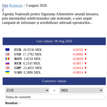
Știri
Redactor
-
5 august 2026
0
Agenția Națională pentru Siguranța Alimentelor anunță lansarea,
prin intermediul subdiviziunilor sale teritoriale, a unei ample
campanii de informare și sensibilizare adresată operatorilor...
Curs valutar: 06 Aug 2026
EUR
: 20,0536 MDL
-0,0254 ▼
USD
: 17,3782 MDL
-0,0606 ▼
RON
: 3,8218 MDL
-0,0029 ▼
RUB
: 0,2143 MDL
-0,0017 ▼
GBP
: 23,4033 MDL
-0,0414 ▼
UAH
: 0,3886 MDL
-0,0014 ▼
Convertor valutar
»
Rezultat:
-