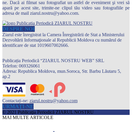
ne. Dacă ai filmat sau fotografiat un astfel de eveniment şi vrei să
apară pe acest site, trimite-ne clipul tău video sau fotografiile pe
adresa de mail ziarul.nostru@yahoo.com.
DESPRE NOI
Ziarul este înregistrat la Camera Înregistrării de Stat a Ministerului
Dezvoltării Informaţionale al Republicii Moldova cu numărul de
identificare de stat 1019607002666.
Publicația Periodică “ZIARUL NOSTRU WEB” SRL
Telefon: 069326061
Adresa: Republica Moldova, mun.Soroca, Str. Barbu Lăutaru 5,
ap.2
Contactați-ne:
ziarul.nostru@yahoo.com
URMAȚI-NE
© 2021 Publicaţia Periodică ZIARUL NOSTRU
MAI MULTE ARTICOLE