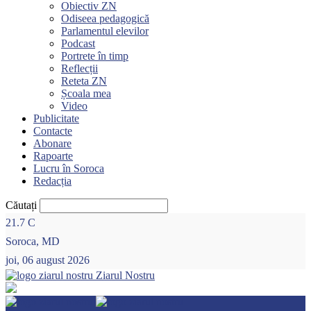
Obiectiv ZN
Odiseea pedagogică
Parlamentul elevilor
Podcast
Portrete în timp
Reflecții
Reteta ZN
Școala mea
Video
Publicitate
Contacte
Abonare
Rapoarte
Lucru în Soroca
Redacția
Căutați
21.7
C
Soroca, MD
joi, 06 august 2026
Ziarul Nostru