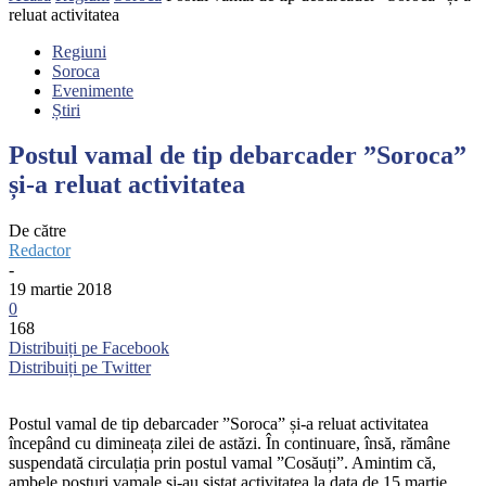
reluat activitatea
Regiuni
Soroca
Evenimente
Știri
Postul vamal de tip debarcader ”Soroca”
și-a reluat activitatea
De către
Redactor
-
19 martie 2018
0
168
Distribuiți pe Facebook
Distribuiți pe Twitter
Postul vamal de tip debarcader ”Soroca” și-a reluat activitatea
începând cu dimineața zilei de astăzi. În continuare, însă, rămâne
suspendată circulația prin postul vamal ”Cosăuți”. Amintim că,
ambele posturi vamale și-au sistat activitatea la data de 15 martie,