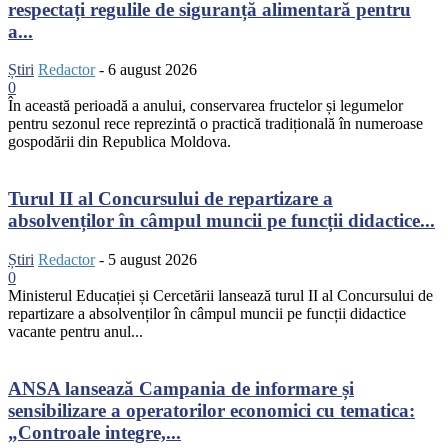
respectați regulile de siguranță alimentară pentru
a...
Știri
Redactor
-
6 august 2026
0
În această perioadă a anului, conservarea fructelor și legumelor
pentru sezonul rece reprezintă o practică tradițională în numeroase
gospodării din Republica Moldova.
Turul II al Concursului de repartizare a
absolvenților în câmpul muncii pe funcții didactice...
Știri
Redactor
-
5 august 2026
0
Ministerul Educației și Cercetării lansează turul II al Concursului de
repartizare a absolvenților în câmpul muncii pe funcții didactice
vacante pentru anul...
ANSA lansează Campania de informare și
sensibilizare a operatorilor economici cu tematica:
„Controale integre,...