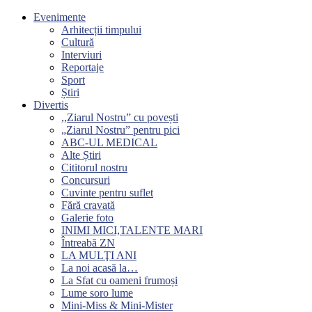
Evenimente
Arhitecții timpului
Cultură
Interviuri
Reportaje
Sport
Știri
Divertis
,,Ziarul Nostru” cu povești
„Ziarul Nostru” pentru pici
ABC-UL MEDICAL
Alte Știri
Cititorul nostru
Concursuri
Cuvinte pentru suflet
Fără cravată
Galerie foto
INIMI MICI,TALENTE MARI
Întreabă ZN
LA MULŢI ANI
La noi acasă la…
La Sfat cu oameni frumoși
Lume soro lume
Mini-Miss & Mini-Mister