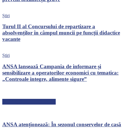
Știri
Turul II al Concursului de repartizare a
absolvenților în câmpul muncii pe funcții didactice
vacante
Știri
ANSA lansează Campania de informare și
sensibilizare a operatorilor economici cu tematica:
„Controale integre, alimente sigure”
ARTICOLE RECENTE
ANSA atenționează: În sezonul conservelor de casă