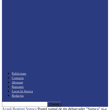
Drochia
„INIMI MICI, TALENTE MARI”(I parte)
– Un dar muzical pentru mame…
Podcast
Moro mahalajiu Podcast cu Robert Cerari
Podcast
“Moro mahalajiu” Podcast cu Marin Alla
Publicitate
Contacte
Abonare
Rapoarte
Lucru în Soroca
Redacția
Acasă
Regiuni
Soroca
Postul vamal de tip debarcader ”Soroca” și-a