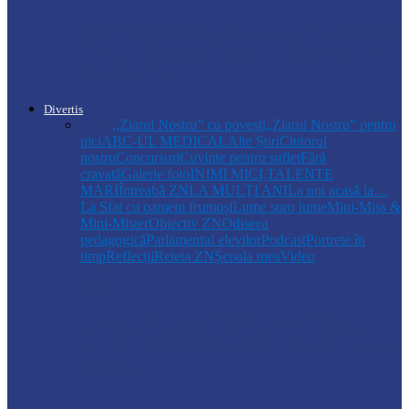
Ludmila Capcelea, directoarea Spitalului
Raional Florești, a fost numită directoare
interimară…
Divertis
Toate
,,Ziarul Nostru” cu povești
„Ziarul Nostru” pentru
pici
ABC-UL MEDICAL
Alte Știri
Cititorul
nostru
Concursuri
Cuvinte pentru suflet
Fără
cravată
Galerie foto
INIMI MICI,TALENTE
MARI
Întreabă ZN
LA MULŢI ANI
La noi acasă la…
La Sfat cu oameni frumoși
Lume soro lume
Mini-Miss &
Mini-Mister
Obiectiv ZN
Odiseea
pedagogică
Parlamentul elevilor
Podcast
Portrete în
timp
Reflecții
Reteta ZN
Școala mea
Video
Drochia
„INIMI MICI, TALENTE MARI”(II
parte)– Copiii talentați din Drochia aduc
emoție…