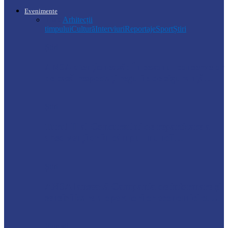
Evenimente
Toate
Arhitecții
timpului
Cultură
Interviuri
Reportaje
Sport
Știri
Știri
ANSA atenționează: În sezonul conservelor
de casă respectați regulile de siguranță…
Știri
Turul II al Concursului de repartizare a
absolvenților în câmpul muncii…
Știri
ANSA lansează Campania de informare și
sensibilizare a operatorilor economici cu…
Florești