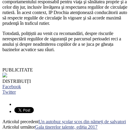
comportamentului responsabil pentru viaţa şi sănătatea proprie şi a
celor din jur, inclusiv învăţarea şi respectarea regulilor de circulaţie
rutieră. În acest context, IP Drochia atenţionează conducătorii auto
să respecte regulile de circulaţie în vigoare şi să acorde maximă
prudenţă în traficul rutier.
Totodată, polițiștii au venit cu recomandări, despre riscurile
nerespectării regulilor de siguranță pe parcursul perioadei reci a
anului și despre neadmiterea copiilor de a se juca pe gheața
bazinelor acvatice sau râuri.
PUBLICITATE
DISTRIBUIȚI
Facebook
Twitter
Articolul precedent
Un autobuz școlar scos din nămeți de salvatori
Articolul următor
Gala tinerelor talente, ediția 2017