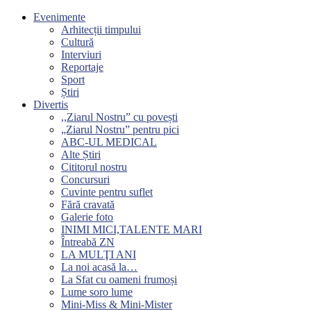
Evenimente
Arhitecții timpului
Cultură
Interviuri
Reportaje
Sport
Știri
Divertis
,,Ziarul Nostru” cu povești
„Ziarul Nostru” pentru pici
ABC-UL MEDICAL
Alte Știri
Cititorul nostru
Concursuri
Cuvinte pentru suflet
Fără cravată
Galerie foto
INIMI MICI,TALENTE MARI
Întreabă ZN
LA MULŢI ANI
La noi acasă la…
La Sfat cu oameni frumoși
Lume soro lume
Mini-Miss & Mini-Mister