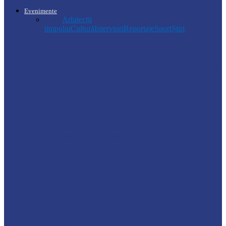
Evenimente
Toate
Arhitecții
timpului
Cultură
Interviuri
Reportaje
Sport
Știri
Soroca
Ambrozia aduce amenzi în raionul Soroca:
un locuitor din Răcovăț sancționat
Știri
Ultimele baraje de protecție de pe Nistru
au fost demontate. Ministrul…
Soroca
Tătărăuca Veche, în alertă de exercițiu.
Simulări de incendii și intervenții…
Soroca