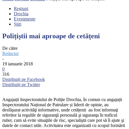
Regiuni
Drochia
Evenimente
Știri
Polițiștii mai aproape de cetățeni
De către
Redactor
-
19 ianuarie 2018
0
316
Distribuiți pe Facebook
Distribuiți pe Twitter
Angajații Inspectoratului de Poliție Drochia, în comun cu angajații
Inspectoratului Național de Patrulare și liderii de opinie, au
desfăşurat activităţi informative, unde cetățenii au fost informaţi
referitor la regulile de siguranţă personală şi siguranţa în traficul
rutier, cum să evite situaţiile de risc, specialiştii care pot să îi ajute şi
datele de contact utile. Activitatea este organizată cu scopul formării