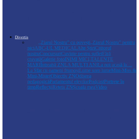
Autoritățile monitorizează alimentarea cu
apă la Cosăuți, pe fondul scăderii
nivelului…
Divertis
Toate
,,Ziarul Nostru” cu povești
„Ziarul Nostru” pentru
pici
ABC-UL MEDICAL
Alte Știri
Cititorul
nostru
Concursuri
Cuvinte pentru suflet
Fără
cravată
Galerie foto
INIMI MICI,TALENTE
MARI
Întreabă ZN
LA MULŢI ANI
La noi acasă la…
La Sfat cu oameni frumoși
Lume soro lume
Mini-Miss &
Mini-Mister
Obiectiv ZN
Odiseea
pedagogică
Parlamentul elevilor
Podcast
Portrete în
timp
Reflecții
Reteta ZN
Școala mea
Video
Drochia
„INIMI MICI, TALENTE MARI”(II
parte)– Copiii talentați din Drochia aduc
emoție…