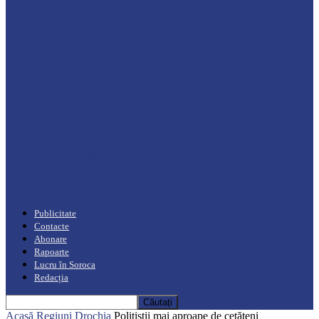
Drochia
„INIMI MICI, TALENTE MARI”(I parte)
– Un dar muzical pentru mame…
Podcast
Moro mahalajiu Podcast cu Robert Cerari
Podcast
“Moro mahalajiu” Podcast cu Marin Alla
Publicitate
Contacte
Abonare
Rapoarte
Lucru în Soroca
Redacția
Acasă
Regiuni
Drochia
Polițiștii mai aproape de cetățeni