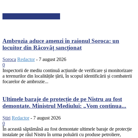
ARTICOLE RECENTE
Ambrozia aduce amenzi în raionul Soroca: un
locuitor din Răcovăț sancționat
Soroca
Redactor
-
7 august 2026
0
Inspectorii de mediu continuă acțiunile de verificare și monitorizare
a terenurilor din localitățile țării, în scopul identificării și combaterii
focarelor de ambrozie...
Ultimele baraje de protecție de pe Nistru au fost
demontate. Ministrul Mediului: „Vom continua...
Știri
Redactor
-
7 august 2026
0
În această săptămână au fost demontate ultimele baraje de protecție
instalate pe râul Nistru în urma poluării cu produse petroliere,