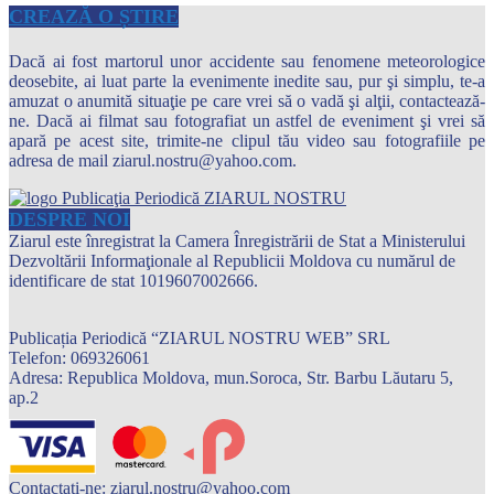
CREAZĂ O ȘTIRE
Dacă ai fost martorul unor accidente sau fenomene meteorologice
deosebite, ai luat parte la evenimente inedite sau, pur şi simplu, te-a
amuzat o anumită situaţie pe care vrei să o vadă şi alţii, contactează-
ne. Dacă ai filmat sau fotografiat un astfel de eveniment şi vrei să
apară pe acest site, trimite-ne clipul tău video sau fotografiile pe
adresa de mail ziarul.nostru@yahoo.com.
DESPRE NOI
Ziarul este înregistrat la Camera Înregistrării de Stat a Ministerului
Dezvoltării Informaţionale al Republicii Moldova cu numărul de
identificare de stat 1019607002666.
Publicația Periodică “ZIARUL NOSTRU WEB” SRL
Telefon: 069326061
Adresa: Republica Moldova, mun.Soroca, Str. Barbu Lăutaru 5,
ap.2
Contactați-ne:
ziarul.nostru@yahoo.com