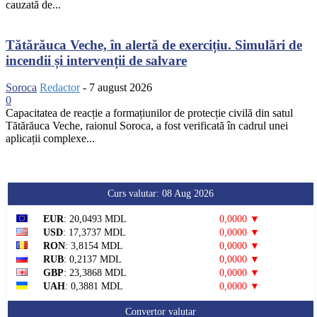
cauzată de...
Tătărăuca Veche, în alertă de exercițiu. Simulări de
incendii și intervenții de salvare
Soroca
Redactor
-
7 august 2026
0
Capacitatea de reacție a formațiunilor de protecție civilă din satul
Tătărăuca Veche, raionul Soroca, a fost verificată în cadrul unei
aplicații complexe...
Curs valutar: 08 Aug 2026
EUR
: 20,0493 MDL
0,0000 ▼
USD
: 17,3737 MDL
0,0000 ▼
RON
: 3,8154 MDL
0,0000 ▼
RUB
: 0,2137 MDL
0,0000 ▼
GBP
: 23,3868 MDL
0,0000 ▼
UAH
: 0,3881 MDL
0,0000 ▼
Convertor valutar