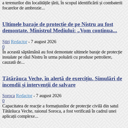
a terenurilor din localitățile țării, în scopul identificării și combaterii
focarelor de ambrozie...
Ultimele baraje de protecție de pe Nistru au fost
demontate. Ministrul Mediului: „Vom continua...
Știri
Redactor
-
7 august 2026
0
În această săptămână au fost demontate ultimele baraje de protecție
instalate pe râul Nistru în urma poluării cu produse petroliere,
cauzată de...
Tătărăuca Veche, în alertă de exercițiu. Simulări de
incendii și intervenții de salvare
Soroca
Redactor
-
7 august 2026
0
Capacitatea de reacție a formațiunilor de protecție civilă din satul
Tătărăuca Veche, raionul Soroca, a fost verificată în cadrul unei
aplicații complexe...