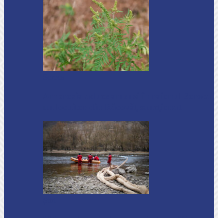
Soroca
Ambrozia aduce amenzi în raionul Soroca:
un locuitor din Răcovăț sancționat
Știri