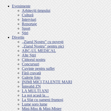
Evenimente
Arhitecții timpului
Cultură
Interviuri
Reportaje
Sport
Știri
Divertis
,,Ziarul Nostru” cu povești
„Ziarul Nostru” pentru pici
ABC-UL MEDICAL
Alte Știri
Cititorul nostru
Concursuri
Cuvinte pentru suflet
Fără cravată
Galerie foto
INIMI MICI,TALENTE MARI
Întreabă ZN
LA MULŢI ANI
La noi acasă la…
La Sfat cu oameni frumoși
Lume soro lume
Mini-Miss & Mini-Mister