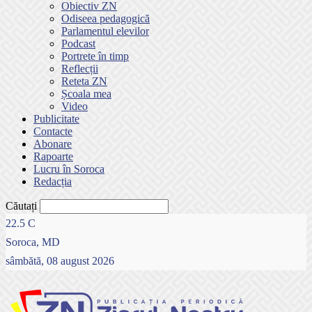
Obiectiv ZN
Odiseea pedagogică
Parlamentul elevilor
Podcast
Portrete în timp
Reflecții
Reteta ZN
Școala mea
Video
Publicitate
Contacte
Abonare
Rapoarte
Lucru în Soroca
Redacția
Căutați
22.5
C
Soroca, MD
sâmbătă, 08 august 2026