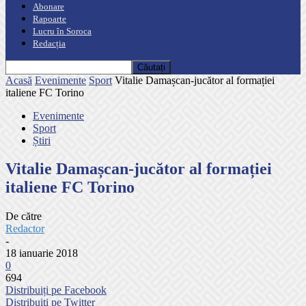
Abonare
Rapoarte
Lucru în Soroca
Redacția
Acasă
Evenimente
Sport
Vitalie Damașcan-jucător al formației
italiene FC Torino
Evenimente
Sport
Știri
Vitalie Damașcan-jucător al formației
italiene FC Torino
De către
Redactor
-
18 ianuarie 2018
0
694
Distribuiți pe Facebook
Distribuiți pe Twitter