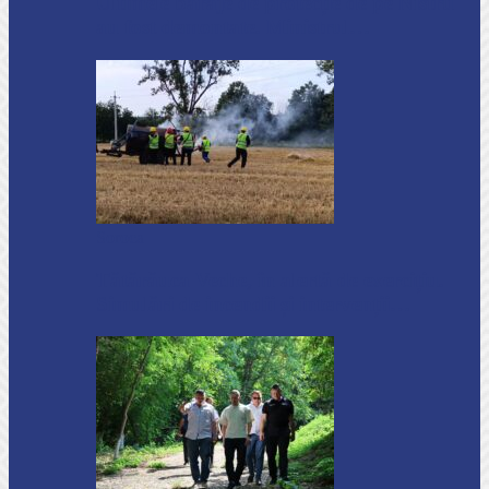
Ultimele baraje de protecție de pe Nistru
au fost demontate. Ministrul…
Soroca
Tătărăuca Veche, în alertă de exercițiu.
Simulări de incendii și intervenții…