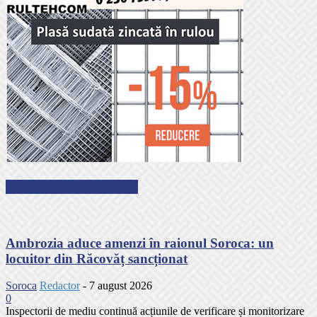
ARTICOLE RECENTE
Ambrozia aduce amenzi în raionul Soroca: un
locuitor din Răcovăț sancționat
Soroca
Redactor
-
7 august 2026
0
Inspectorii de mediu continuă acțiunile de verificare și monitorizare