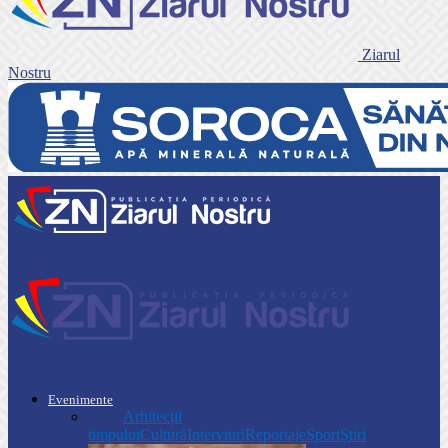
Ziarul
Nostru
Evenimente
Toate
Arhitecții
timpului
Cultură
Interviuri
Reportaje
Sport
Știri