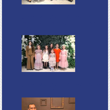
Drochia
„INIMI MICI, TALENTE MARI”(II
parte)– Copiii talentați din Drochia aduc
emoție…
Drochia
„INIMI MICI, TALENTE MARI”(I parte)
– Un dar muzical pentru mame…