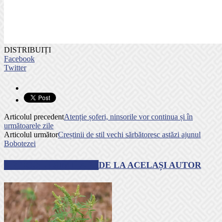
DISTRIBUIȚI
Facebook
Twitter
Articolul precedent
Atenție șoferi, ninsorile vor continua și în
următoarele zile
Articolul următor
Creștinii de stil vechi sărbătoresc astăzi ajunul
Bobotezei
ARTICOLE SIMILARE
DE LA ACELAȘI AUTOR