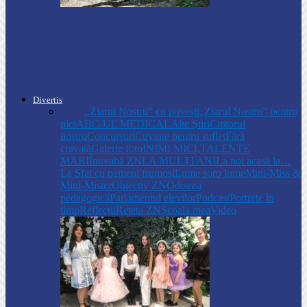
Soroca
Autoritățile monitorizează alimentarea cu
apă la Cosăuți, pe fondul scăderii
nivelului…
Divertis
Toate
,,Ziarul Nostru” cu povești
„Ziarul Nostru” pentru
pici
ABC-UL MEDICAL
Alte Știri
Cititorul
nostru
Concursuri
Cuvinte pentru suflet
Fără
cravată
Galerie foto
INIMI MICI,TALENTE
MARI
Întreabă ZN
LA MULŢI ANI
La noi acasă la…
La Sfat cu oameni frumoși
Lume soro lume
Mini-Miss &
Mini-Mister
Obiectiv ZN
Odiseea
pedagogică
Parlamentul elevilor
Podcast
Portrete în
timp
Reflecții
Reteta ZN
Școala mea
Video