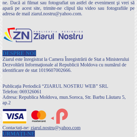
ne. Dacă ai filmat sau fotografiat un astfel de eveniment şi vrei să
apară pe acest site, trimite-ne clipul tău video sau fotografiile pe
adresa de mail ziarul.nostru@yahoo.com.
DESPRE NOI
Ziarul este înregistrat la Camera Înregistrării de Stat a Ministerului
Dezvoltării Informaţionale al Republicii Moldova cu numărul de
identificare de stat 1019607002666.
Publicația Periodică “ZIARUL NOSTRU WEB” SRL
Telefon: 069326061
Adresa: Republica Moldova, mun.Soroca, Str. Barbu Lăutaru 5,
ap.2
Contactați-ne:
ziarul.nostru@yahoo.com
URMAȚI-NE