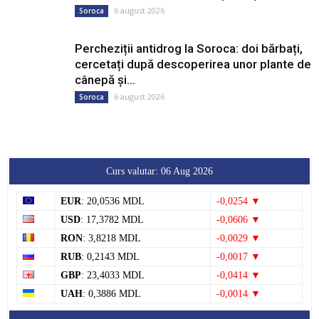
6 august 2026
Soroca
Percheziții antidrog la Soroca: doi bărbați,
cercetați după descoperirea unor plante de
cânepă și...
6 august 2026
Soroca
Curs valutar: 06 Aug 2026
EUR
: 20,0536 MDL
-0,0254 ▼
USD
: 17,3782 MDL
-0,0606 ▼
RON
: 3,8218 MDL
-0,0029 ▼
RUB
: 0,2143 MDL
-0,0017 ▼
GBP
: 23,4033 MDL
-0,0414 ▼
UAH
: 0,3886 MDL
-0,0014 ▼