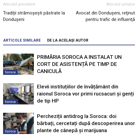
Articolul precedent
Articolul următor
Tradiții strămoșești păstrate la
Avocat din Donduşeni, reţinut
Dondușeni
pentru trafic de influenţă
ARTICOLE SIMILARE
DE LA ACELAȘI AUTOR
PRIMĂRIA SOROCA A INSTALAT UN
CORT DE ASISTENȚĂ PE TIMP DE
CANICULĂ
Soroca
Elevii instituțiilor de învățământ din
raionul Soroca vor primi rucsacuri și genți
de tip HP
Soroca
Percheziții antidrog la Soroca: doi
bărbați, cercetați după descoperirea unor
plante de cânepă și marijuana
Soroca