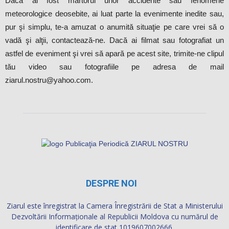
Dacă ai fost martorul unor accidente sau fenomene
meteorologice deosebite, ai luat parte la evenimente inedite sau,
pur şi simplu, te-a amuzat o anumită situaţie pe care vrei să o
vadă şi alţii, contactează-ne. Dacă ai filmat sau fotografiat un
astfel de eveniment şi vrei să apară pe acest site, trimite-ne clipul
tău video sau fotografiile pe adresa de mail
ziarul.nostru@yahoo.com.
DESPRE NOI
Ziarul este înregistrat la Camera Înregistrării de Stat a Ministerului
Dezvoltării Informaţionale al Republicii Moldova cu numărul de
identificare de stat 1019607002666.