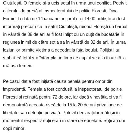
Ciutulești. O femeie și-a ucis soțul în urma unui conflict. Potrivit
ofițerului de presă al Inspectoratului de poliție Florești, Dina
Fomin, la data de 14 ianuarie, în jurul orei 14:00 polițiștii au fost
informați precum că în satul Ciutulești, raionul Florești un bărbat
în vârstă de 38 de ani ar fi fost înfipt cu un cuțit de bucătărie în
regiunea inimii de către soția sa în vârstă de 32 de ani. În urma
leziunilor primite victima a decedat la fața locului. Polițiștii au
stabilit că totul s-a întâmplat în timp ce cuplul se afla în vizită la
mătușa femeii.
Pe cazul dat a fost inițiată cauza penală pentru omor din
imprudență. Femeia a fost condusă la Inspectoratul de poliție
Florești și reținută pentru 72 de ore, iar dacă vinovăția ei va fi
demonstrată aceasta riscă de la 15 la 20 de ani privațiune de
libertate sau detenție pe viață. Potrivit declarațiilor mătușii în
momentul respectiv soții erau în stare de ebrietate. Soții au doi
copii minori.