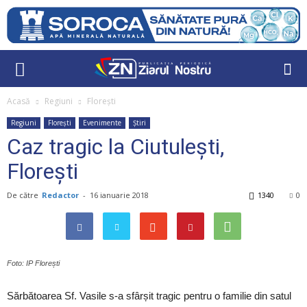
Acasă
Regiuni
Florești
Regiuni
Florești
Evenimente
Știri
Caz tragic la Ciutulești,
Florești
De către
Redactor
-
16 ianuarie 2018
1340
0
Foto: IP Florești
Sărbătoarea Sf. Vasile s-a sfârșit tragic pentru o familie din satul