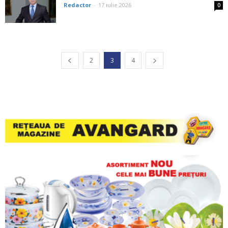
Redactor
-
17 iulie 2026
0
2
3
4