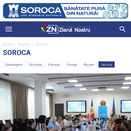
Acasă
Regiuni
Soroca
SOROCA
Dondușeni
Drochia
Florești
Ocnița
Rîșcani
Soroca