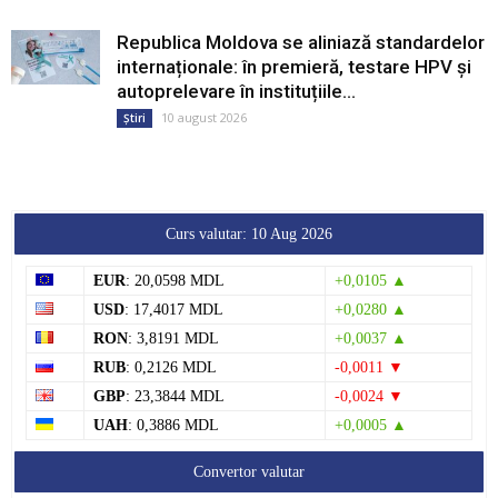
Republica Moldova se aliniază standardelor
internaționale: în premieră, testare HPV și
autoprelevare în instituțiile...
10 august 2026
Știri
Curs valutar: 10 Aug 2026
EUR
: 20,0598 MDL
+0,0105 ▲
USD
: 17,4017 MDL
+0,0280 ▲
RON
: 3,8191 MDL
+0,0037 ▲
RUB
: 0,2126 MDL
-0,0011 ▼
GBP
: 23,3844 MDL
-0,0024 ▼
UAH
: 0,3886 MDL
+0,0005 ▲
Convertor valutar