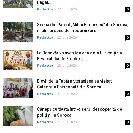
ilegal,...
Redactor
-
22 iulie 2026
0
Scena din Parcul „Mihai Eminescu” din Soroca,
în plin proces de modernizare
Redactor
-
22 iulie 2026
0
La Racovăț va avea loc cea de-a II-a ediție a
Festivalului de Folclor și...
Redactor
-
22 iulie 2026
0
Elevii de la Tabăra Ștefaniană au vizitat
Catedrala Episcopală din Soroca
Redactor
-
21 iulie 2026
0
Cânepă cultivată într-o seră, descoperită de
polițiști la Soroca
Redactor
-
21 iulie 2026
0