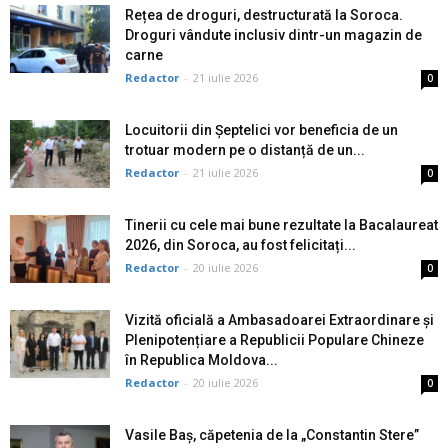
Rețea de droguri, destructurată la Soroca.
Droguri vândute inclusiv dintr-un magazin de
carne
Redactor
-
21 iulie 2026
0
Locuitorii din Șeptelici vor beneficia de un
trotuar modern pe o distanță de un...
Redactor
-
21 iulie 2026
0
Tinerii cu cele mai bune rezultate la Bacalaureat
2026, din Soroca, au fost felicitați...
Redactor
-
20 iulie 2026
0
Vizită oficială a Ambasadoarei Extraordinare și
Plenipotențiare a Republicii Populare Chineze
în Republica Moldova...
Redactor
-
20 iulie 2026
0
Vasile Baș, căpetenia de la „Constantin Stere”