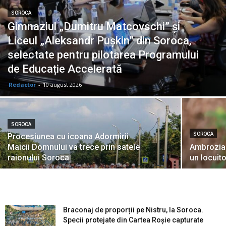
SOROCA
Gimnaziul „Dumitru Matcovschi” și
Liceul „Aleksandr Pușkin” din Soroca,
selectate pentru pilotarea Programului
de Educație Accelerată
Redactor
-
10 august 2026
SOROCA
SOROCA
Procesiunea cu icoana Adormirii
Maicii Domnului va trece prin satele
Ambrozia 
raionului Soroca
un locuit
Braconaj de proporții pe Nistru, la Soroca.
Specii protejate din Cartea Roșie capturate