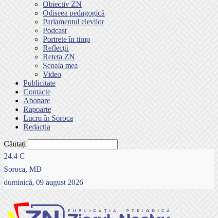
Obiectiv ZN
Odiseea pedagogică
Parlamentul elevilor
Podcast
Portrete în timp
Reflecții
Reteta ZN
Școala mea
Video
Publicitate
Contacte
Abonare
Rapoarte
Lucru în Soroca
Redacția
Căutați
24.4
C
Soroca, MD
duminică, 09 august 2026