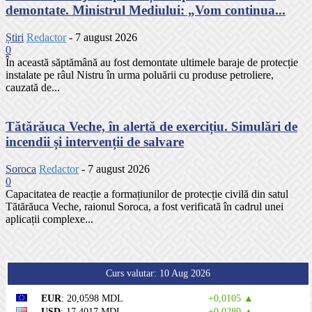
demontate. Ministrul Mediului: „Vom continua...
Știri
Redactor
-
7 august 2026
0
În această săptămână au fost demontate ultimele baraje de protecție
instalate pe râul Nistru în urma poluării cu produse petroliere,
cauzată de...
Tătărăuca Veche, în alertă de exercițiu. Simulări de
incendii și intervenții de salvare
Soroca
Redactor
-
7 august 2026
0
Capacitatea de reacție a formațiunilor de protecție civilă din satul
Tătărăuca Veche, raionul Soroca, a fost verificată în cadrul unei
aplicații complexe...
Curs valutar: 10 Aug 2026
EUR
: 20,0598 MDL
+0,0105 ▲
USD
: 17,4017 MDL
+0,0280 ▲