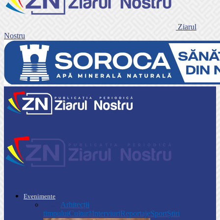
Ziarul
Nostru
Evenimente
Toate
Arhitecții
timpului
Cultură
Interviuri
Reportaje
Sport
Știri