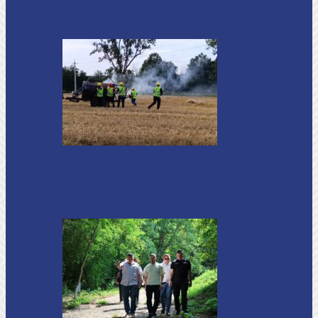
Ultimele baraje de protecție de pe Nistru
au fost demontate. Ministrul…
Soroca
Tătărăuca Veche, în alertă de exercițiu.
Simulări de incendii și intervenții…