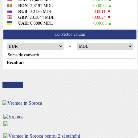
RON
: 3,8191 MDL
+0,0037 ▲
RUB
: 0,2126 MDL
-0,0011 ▼
GBP
: 23,3844 MDL
-0,0024 ▼
UAH
: 0,3886 MDL
+0,0005 ▲
Convertor valutar
»
Rezultat:
-
METEO