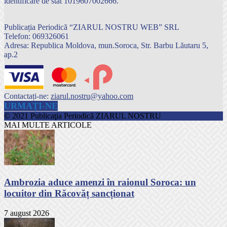
identificare de stat 1019607002666.
Publicația Periodică “ZIARUL NOSTRU WEB” SRL
Telefon: 069326061
Adresa: Republica Moldova, mun.Soroca, Str. Barbu Lăutaru 5,
ap.2
Contactați-ne:
ziarul.nostru@yahoo.com
URMAȚI-NE
© 2021 Publicaţia Periodică ZIARUL NOSTRU
MAI MULTE ARTICOLE
Ambrozia aduce amenzi în raionul Soroca: un
locuitor din Răcovăț sancționat
7 august 2026