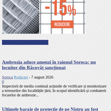
ARTICOLE RECENTE
Ambrozia aduce amenzi în raionul Soroca: un
locuitor din Răcovăț sancționat
Soroca
Redactor
-
7 august 2026
0
Inspectorii de mediu continuă acțiunile de verificare și monitorizare
a terenurilor din localitățile țării, în scopul identificării și combaterii
focarelor de ambrozie...
Ultimele baraje de protecție de pe Nistru au fost