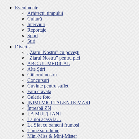
Evenimente
Arhitecții timpului
Cultură
Interviuri
Reportaje
Sport
Știri
Divertis
,,Ziarul Nostru” cu povești
„Ziarul Nostru” pentru pici
ABC-UL MEDICAL
Alte Știri
Cititorul nostru
Concursuri
Cuvinte pentru suflet
Fără cravată
Galerie foto
INIMI MICI,TALENTE MARI
Întreabă ZN
LA MULŢI ANI
La noi acasă la…
La Sfat cu oameni frumoși
Lume soro lume
Mini-Miss & Mini-Mister