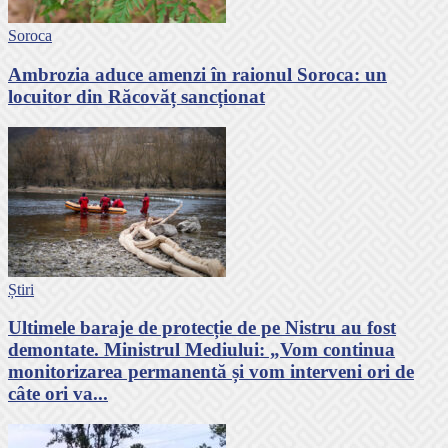
Soroca
Ambrozia aduce amenzi în raionul Soroca: un
locuitor din Răcovăț sancționat
Știri
Ultimele baraje de protecție de pe Nistru au fost
demontate. Ministrul Mediului: „Vom continua
monitorizarea permanentă și vom interveni ori de
câte ori va...