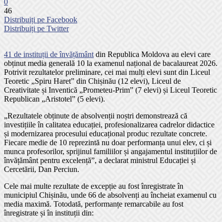
0
46
Distribuiți pe Facebook
Distribuiți pe Twitter
41 de instituții de învățământ
din Republica Moldova au elevi care
obținut media generală 10 la examenul național de bacalaureat 2026.
Potrivit rezultatelor preliminare, cei mai mulți elevi sunt din Liceul
Teoretic „Spiru Haret” din Chișinău (12 elevi), Liceul de
Creativitate și Inventică „Prometeu-Prim” (7 elevi) și Liceul Teoretic
Republican „Aristotel” (5 elevi).
„Rezultatele obținute de absolvenții noștri demonstrează că
investițiile în calitatea educației, profesionalizarea cadrelor didactice
și modernizarea procesului educațional produc rezultate concrete.
Fiecare medie de 10 reprezintă nu doar performanța unui elev, ci și
munca profesorilor, sprijinul familiilor și angajamentul instituțiilor de
învățământ pentru excelență”, a declarat ministrul Educației și
Cercetării, Dan Perciun.
Cele mai multe rezultate de excepție au fost înregistrate în
municipiul Chișinău, unde 66 de absolvenți au încheiat examenul cu
media maximă. Totodată, performanțe remarcabile au fost
înregistrate și în instituții din: