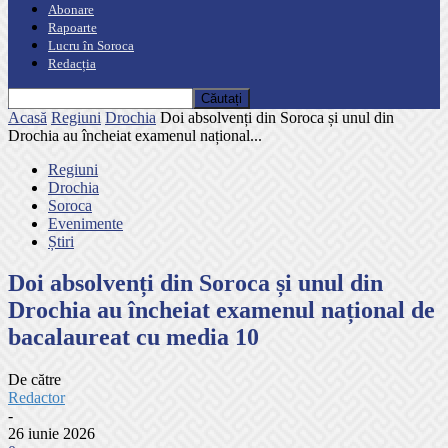
Abonare
Rapoarte
Lucru în Soroca
Redacția
Acasă
Regiuni
Drochia
Doi absolvenți din Soroca și unul din
Drochia au încheiat examenul național...
Regiuni
Drochia
Soroca
Evenimente
Știri
Doi absolvenți din Soroca și unul din
Drochia au încheiat examenul național de
bacalaureat cu media 10
De către
Redactor
-
26 iunie 2026