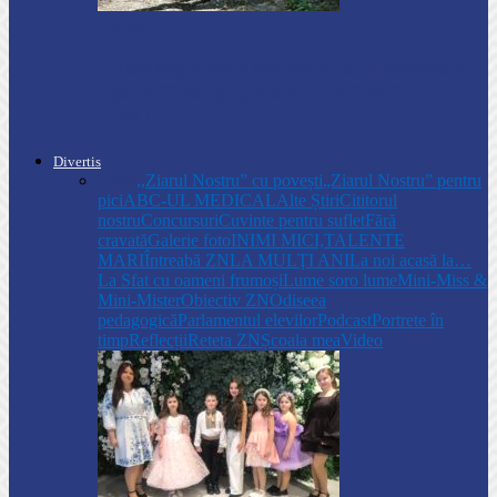
Soroca
Autoritățile monitorizează alimentarea cu
apă la Cosăuți, pe fondul scăderii
nivelului…
Divertis
Toate
,,Ziarul Nostru” cu povești
„Ziarul Nostru” pentru
pici
ABC-UL MEDICAL
Alte Știri
Cititorul
nostru
Concursuri
Cuvinte pentru suflet
Fără
cravată
Galerie foto
INIMI MICI,TALENTE
MARI
Întreabă ZN
LA MULŢI ANI
La noi acasă la…
La Sfat cu oameni frumoși
Lume soro lume
Mini-Miss &
Mini-Mister
Obiectiv ZN
Odiseea
pedagogică
Parlamentul elevilor
Podcast
Portrete în
timp
Reflecții
Reteta ZN
Școala mea
Video