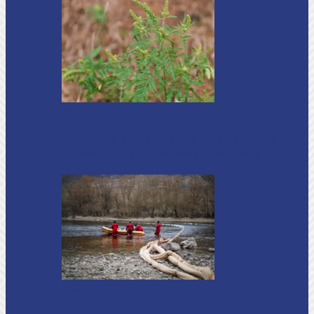
Soroca
Ambrozia aduce amenzi în raionul Soroca:
un locuitor din Răcovăț sancționat
Știri