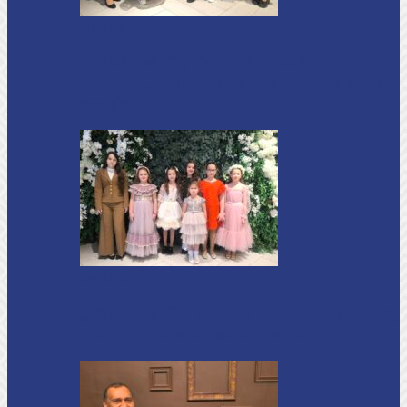
Drochia
„INIMI MICI, TALENTE MARI”(II
parte)– Copiii talentați din Drochia aduc
emoție…
Drochia
„INIMI MICI, TALENTE MARI”(I parte)
– Un dar muzical pentru mame…