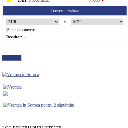
UAH
: 0,3881 MDL
0,0000 ▼
Convertor valutar
»
Rezultat:
-
METEO
LOC PENTRU PUBLICITATE