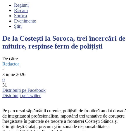
Regiuni
Rîșcani
Soroca
Evenimente
Știri
De la Costești la Soroca, trei încercări de
mituire, respinse ferm de polițiști
De către
Redactor
-
3 iunie 2026
0
31
Distribuiți pe Facebook
Distribuiți pe Twitter
Pe parcursul săptămânii curente, polițiștii de frontieră au dat dovadă
de integritate și profesionalism, raportând trei tentative de corupere
înregistrate în punctele de trecere a frontierei Costești-Stânca și
Giurgiulești-Galați, precum și în zona de responsabilitate a