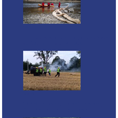
Știri
Ultimele baraje de protecție de pe Nistru
au fost demontate. Ministrul…
Soroca
Tătărăuca Veche, în alertă de exercițiu.
Simulări de incendii și intervenții…