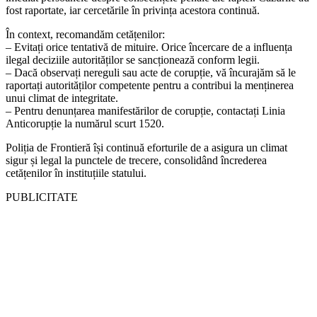
fost raportate, iar cercetările în privința acestora continuă.
În context, recomandăm cetățenilor:
– Evitați orice tentativă de mituire. Orice încercare de a influența
ilegal deciziile autorităților se sancționează conform legii.
– Dacă observați nereguli sau acte de corupție, vă încurajăm să le
raportați autorităților competente pentru a contribui la menținerea
unui climat de integritate.
– Pentru denunțarea manifestărilor de corupție, contactați Linia
Anticorupție la numărul scurt 1520.
Poliția de Frontieră își continuă eforturile de a asigura un climat
sigur și legal la punctele de trecere, consolidând încrederea
cetățenilor în instituțiile statului.
PUBLICITATE