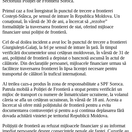
Sectorului Poliției de Frontieră Soroca.
Primul caz a fost înregistrat în punctul de trecere a frontierei
Costești-Stânca, pe sensul de intrare în Republica Moldova. Un
conațional, în vârstă de 30 de ani, a încercat să „rezolve”
formalitățile la traversarea frontierei de stat, oferind mijloace
financiare unui polițist de frontieră.
Cel de-al doilea incident a avut loc în punctul de trecere a frontierei
Giurgiulești-Galați, la fel pe sensul de intrare în țară. În timpul
verificării documentelor unui cetățean moldovean, în vârstă de 31 de
ani, polițistul de frontieră a depistat o bancnotă ascunsă în actul de
călătorie. Din declarațiile persoanei, mijloacele financiare urmau să
faciliteze traversarea frontierei în lipsa licenței necesare pentru
transportul de călători în traficul internațional.
Al treilea cazs-a produs în zona de responsabilitate a SPF Soroca.
Patrula mobilă a Poliției de Frontieră a stopat pentru verificări un
mijloc de transport cu numere de înmatriculare ucrainene, la volanul
căreia se afla un cetățean ucrainean, în vârstă de 18 ani. Acesta a
încercat să ofere mită polițistului de frontieră pentru a evita
documentarea contravenției și pentru a-și continua deplasarea fără
dovada achitării vinietei pe teritoriul Republicii Moldova.
Polițiștii de frontieră au refuzat mijloacele financiare și au informat
imediat persoanele despre consecințele penale ale faptei. Cazurile au