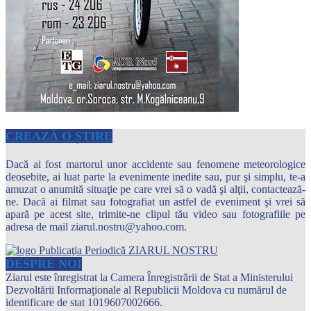
CREAZĂ O ȘTIRE
Dacă ai fost martorul unor accidente sau fenomene meteorologice
deosebite, ai luat parte la evenimente inedite sau, pur şi simplu, te-a
amuzat o anumită situaţie pe care vrei să o vadă şi alţii, contactează-
ne. Dacă ai filmat sau fotografiat un astfel de eveniment şi vrei să
apară pe acest site, trimite-ne clipul tău video sau fotografiile pe
adresa de mail ziarul.nostru@yahoo.com.
DESPRE NOI
Ziarul este înregistrat la Camera Înregistrării de Stat a Ministerului
Dezvoltării Informaţionale al Republicii Moldova cu numărul de
identificare de stat 1019607002666.