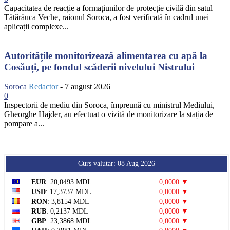
Capacitatea de reacție a formațiunilor de protecție civilă din satul
Tătărăuca Veche, raionul Soroca, a fost verificată în cadrul unei
aplicații complexe...
Autoritățile monitorizează alimentarea cu apă la
Cosăuți, pe fondul scăderii nivelului Nistrului
Soroca
Redactor
-
7 august 2026
0
Inspectorii de mediu din Soroca, împreună cu ministrul Mediului,
Gheorghe Hajder, au efectuat o vizită de monitorizare la stația de
pompare a...
Curs valutar: 08 Aug 2026
EUR
: 20,0493 MDL
0,0000 ▼
USD
: 17,3737 MDL
0,0000 ▼
RON
: 3,8154 MDL
0,0000 ▼
RUB
: 0,2137 MDL
0,0000 ▼
GBP
: 23,3868 MDL
0,0000 ▼