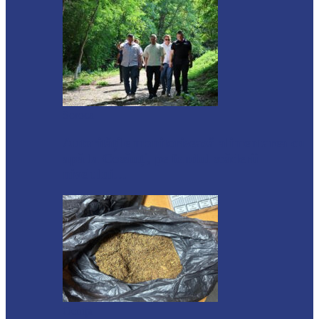
Soroca
Autoritățile monitorizează alimentarea cu
apă la Cosăuți, pe fondul scăderii
nivelului…
Ocnița