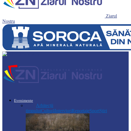
Ziarul
Nostru
Evenimente
Toate
Arhitecții
timpului
Cultură
Interviuri
Reportaje
Sport
Știri