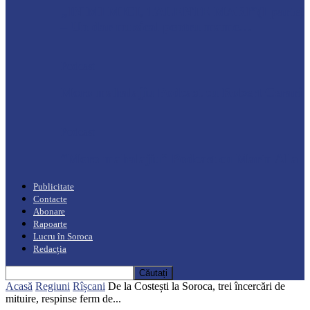
„INIMI MICI, TALENTE MARI”(I parte)
– Un dar muzical pentru mame…
Podcast
Moro mahalajiu Podcast cu Robert Cerari
Podcast
“Moro mahalajiu” Podcast cu Marin Alla
Publicitate
Contacte
Abonare
Rapoarte
Lucru în Soroca
Redacția
Acasă
Regiuni
Rîșcani
De la Costești la Soroca, trei încercări de
mituire, respinse ferm de...