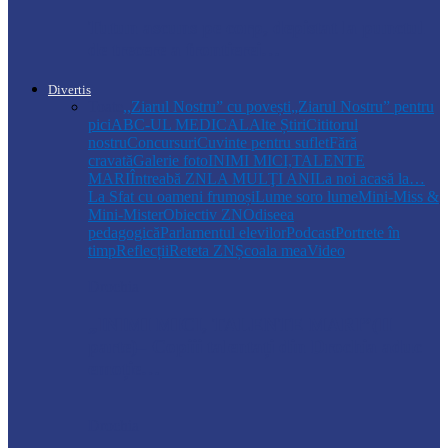
Tutun ascuns pe corp, depistat la punctul
de trecere a frontierei…
Divertis
Toate
,,Ziarul Nostru” cu povești
„Ziarul Nostru” pentru
pici
ABC-UL MEDICAL
Alte Știri
Cititorul
nostru
Concursuri
Cuvinte pentru suflet
Fără
cravată
Galerie foto
INIMI MICI,TALENTE
MARI
Întreabă ZN
LA MULŢI ANI
La noi acasă la…
La Sfat cu oameni frumoși
Lume soro lume
Mini-Miss &
Mini-Mister
Obiectiv ZN
Odiseea
pedagogică
Parlamentul elevilor
Podcast
Portrete în
timp
Reflecții
Reteta ZN
Școala mea
Video
Drochia
„INIMI MICI, TALENTE MARI”(II
parte)– Copiii talentați din Drochia aduc
emoție…
Drochia