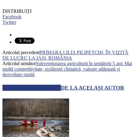
DISTRIBUIȚI
Facebook
Twitter
Articolul precedent
PRIMARA LILIA PILIPEȚCHI, ÎN VIZITĂ
DE LUCRU LA IAȘI, ROMÂNIA
Articolul următor
Subvenționarea agriculturii în următorii 5 ani: Mai
multă competitivitate, reziliență climatică, valoare adăugată și
dezvoltare rurală
ARTICOLE SIMILARE
DE LA ACELAȘI AUTOR