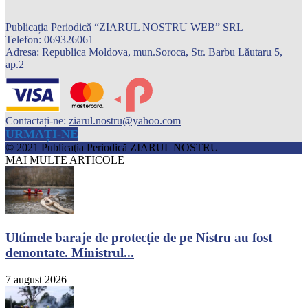
Publicația Periodică “ZIARUL NOSTRU WEB” SRL
Telefon: 069326061
Adresa: Republica Moldova, mun.Soroca, Str. Barbu Lăutaru 5,
ap.2
Contactați-ne:
ziarul.nostru@yahoo.com
URMAȚI-NE
© 2021 Publicaţia Periodică ZIARUL NOSTRU
MAI MULTE ARTICOLE
Ultimele baraje de protecție de pe Nistru au fost
demontate. Ministrul...
7 august 2026