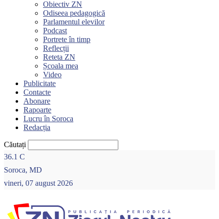
Obiectiv ZN
Odiseea pedagogică
Parlamentul elevilor
Podcast
Portrete în timp
Reflecții
Reteta ZN
Școala mea
Video
Publicitate
Contacte
Abonare
Rapoarte
Lucru în Soroca
Redacția
Căutați
36.1
C
Soroca, MD
vineri, 07 august 2026