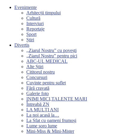
Evenimente
Arhitecții timpului
Cultură
Interviuri
Reportaje
Sport
Știri
Divertis
,,Ziarul Nostru” cu povești
„Ziarul Nostru” pentru pici
ABC-UL MEDICAL
Alte Știri
Cititorul nostru
Concursuri
Cuvinte pentru suflet
Fără cravată
Galerie foto
INIMI MICI,TALENTE MARI
Întreabă ZN
LA MULŢI ANI
La noi acasă la…
La Sfat cu oameni frumoși
Lume soro lume
Mini-Miss & Mini-Mister