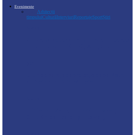
Evenimente
Toate
Arhitecții
timpului
Cultură
Interviuri
Reportaje
Sport
Știri
Soroca
Ambrozia aduce amenzi în raionul Soroca:
un locuitor din Răcovăț sancționat
Știri
Ultimele baraje de protecție de pe Nistru
au fost demontate. Ministrul…
Soroca
Tătărăuca Veche, în alertă de exercițiu.
Simulări de incendii și intervenții…
Soroca