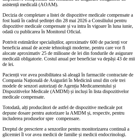
asistență medicală (AOAM).
Decizia de completare a listei de dispozitive medicale compensate a
fost luată în cadrul ședinței din 28 mai 2026 a Consiliului pentru
dispozitive medicale compensate și va intra în vigoare în luna iunie,
odată cu publicarea în Monitorul Oficial.
Potrivit estimărilor specialiștilor, aproximativ 600 de pacienți vor
beneficia anual de aceste tehnologii moderne, pentru care vor fi
alocate aproximativ 25 de milioane de lei din fondurile de asigurare
medicală obligatorie. Costul anual per beneficiar va depăși 43 de mii
de lei.
Pacienții vor avea posibilitatea să aleagă în farmaciile contractate de
Compania Națională de Asigurări în Medicină unul din cele trei
modele de senzori autorizați de Agenția Medicamentului și
Dispozitivelor Medicale (AMDM) și incluși în lista dispozitivelor
medicale compensate.
Totodată, alți producători de astfel de dispozitive medicale pot
depune dosare pentru autorizare la AMDM și, respectiv, pentru
includerea produselor spre compensare.
Dreptul de prescriere a senzorilor pentru monitorizarea continuă a
glicemiei îl vor avea medicii de familie și medicii endocrinologi.