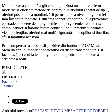
Monitorizarea continuă a glicemiei reprezintă una dintre cele mai
moderne și eficiente metode de control al diabetului zaharat de tip 1,
oferind posibilitatea monitorizării permanente a nivelului glicemiei
fără înțepături repetate. Utilizarea senzorilor contribuie la prevenirea
episoadelor severe de hipoglicemie și hiperglicemie, reduce riscul
complicațiilor și îmbunătățește controlul bolii, precum și calitatea
vieții pacienților, oferind mai multă siguranță atât copiilor și tinerilor,
cât și familiilor acestora.
Prin compensarea acestor dispozitive din fondurile AOAM, statul
oferă un sprijin important pacienților cu diabet zaharat de tip 1 și
facilitează accesul la tehnologii moderne pentru monitorizarea
eficientă a bolii.
PUBLICITATE
DISTRIBUIȚI
Facebook
Twitter
Articolul precedent
POȘTAȘII DEVIN MESAGERII REFORMEI