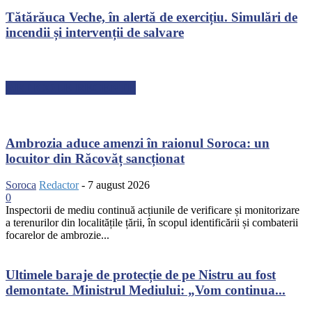
Tătărăuca Veche, în alertă de exercițiu. Simulări de
incendii și intervenții de salvare
ARTICOLE RECENTE
Ambrozia aduce amenzi în raionul Soroca: un
locuitor din Răcovăț sancționat
Soroca
Redactor
-
7 august 2026
0
Inspectorii de mediu continuă acțiunile de verificare și monitorizare
a terenurilor din localitățile țării, în scopul identificării și combaterii
focarelor de ambrozie...
Ultimele baraje de protecție de pe Nistru au fost
demontate. Ministrul Mediului: „Vom continua...