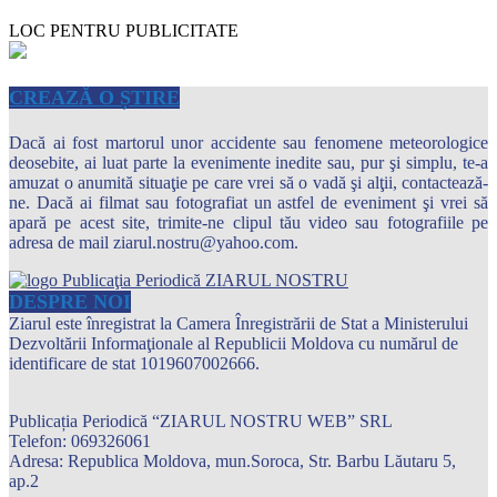
LOC PENTRU PUBLICITATE
CREAZĂ O ȘTIRE
Dacă ai fost martorul unor accidente sau fenomene meteorologice
deosebite, ai luat parte la evenimente inedite sau, pur şi simplu, te-a
amuzat o anumită situaţie pe care vrei să o vadă şi alţii, contactează-
ne. Dacă ai filmat sau fotografiat un astfel de eveniment şi vrei să
apară pe acest site, trimite-ne clipul tău video sau fotografiile pe
adresa de mail ziarul.nostru@yahoo.com.
DESPRE NOI
Ziarul este înregistrat la Camera Înregistrării de Stat a Ministerului
Dezvoltării Informaţionale al Republicii Moldova cu numărul de
identificare de stat 1019607002666.
Publicația Periodică “ZIARUL NOSTRU WEB” SRL
Telefon: 069326061
Adresa: Republica Moldova, mun.Soroca, Str. Barbu Lăutaru 5,
ap.2