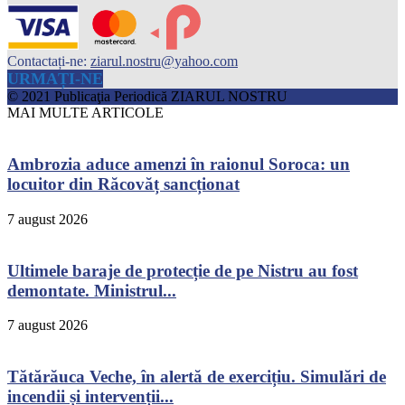
Contactați-ne:
ziarul.nostru@yahoo.com
URMAȚI-NE
© 2021 Publicaţia Periodică ZIARUL NOSTRU
MAI MULTE ARTICOLE
Ambrozia aduce amenzi în raionul Soroca: un
locuitor din Răcovăț sancționat
7 august 2026
Ultimele baraje de protecție de pe Nistru au fost
demontate. Ministrul...
7 august 2026
Tătărăuca Veche, în alertă de exercițiu. Simulări de
incendii și intervenții...