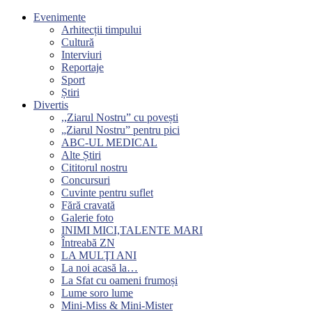
Evenimente
Arhitecții timpului
Cultură
Interviuri
Reportaje
Sport
Știri
Divertis
,,Ziarul Nostru” cu povești
„Ziarul Nostru” pentru pici
ABC-UL MEDICAL
Alte Știri
Cititorul nostru
Concursuri
Cuvinte pentru suflet
Fără cravată
Galerie foto
INIMI MICI,TALENTE MARI
Întreabă ZN
LA MULŢI ANI
La noi acasă la…
La Sfat cu oameni frumoși
Lume soro lume
Mini-Miss & Mini-Mister