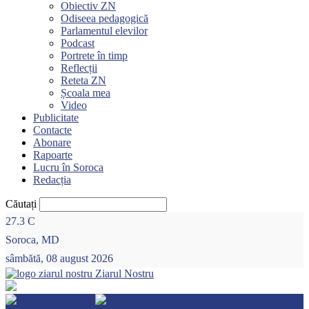
Obiectiv ZN
Odiseea pedagogică
Parlamentul elevilor
Podcast
Portrete în timp
Reflecții
Reteta ZN
Școala mea
Video
Publicitate
Contacte
Abonare
Rapoarte
Lucru în Soroca
Redacția
Căutați
27.3
C
Soroca, MD
sâmbătă, 08 august 2026
Ziarul Nostru