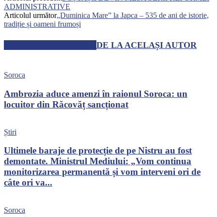
ADMINISTRATIVE
Articolul următor
„Duminica Mare” la Japca – 535 de ani de istorie,
tradiție și oameni frumoși
ARTICOLE SIMILARE
DE LA ACELAȘI AUTOR
Soroca
Ambrozia aduce amenzi în raionul Soroca: un
locuitor din Răcovăț sancționat
Știri
Ultimele baraje de protecție de pe Nistru au fost
demontate. Ministrul Mediului: „Vom continua
monitorizarea permanentă și vom interveni ori de
câte ori va...
Soroca