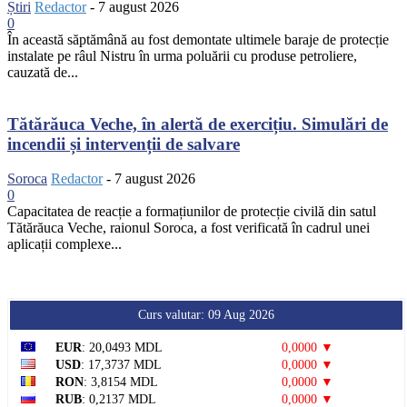
Știri
Redactor
-
7 august 2026
0
În această săptămână au fost demontate ultimele baraje de protecție
instalate pe râul Nistru în urma poluării cu produse petroliere,
cauzată de...
Tătărăuca Veche, în alertă de exercițiu. Simulări de
incendii și intervenții de salvare
Soroca
Redactor
-
7 august 2026
0
Capacitatea de reacție a formațiunilor de protecție civilă din satul
Tătărăuca Veche, raionul Soroca, a fost verificată în cadrul unei
aplicații complexe...
Curs valutar: 09 Aug 2026
EUR
: 20,0493 MDL
0,0000 ▼
USD
: 17,3737 MDL
0,0000 ▼
RON
: 3,8154 MDL
0,0000 ▼
RUB
: 0,2137 MDL
0,0000 ▼