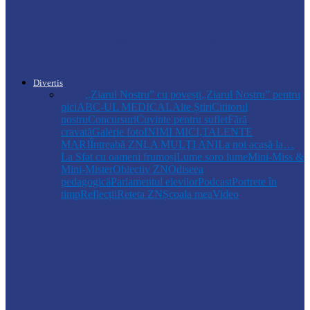
Autoritățile monitorizează alimentarea cu
apă la Cosăuți, pe fondul scăderii
nivelului…
Divertis
Toate
,,Ziarul Nostru” cu povești
„Ziarul Nostru” pentru
pici
ABC-UL MEDICAL
Alte Știri
Cititorul
nostru
Concursuri
Cuvinte pentru suflet
Fără
cravată
Galerie foto
INIMI MICI,TALENTE
MARI
Întreabă ZN
LA MULŢI ANI
La noi acasă la…
La Sfat cu oameni frumoși
Lume soro lume
Mini-Miss &
Mini-Mister
Obiectiv ZN
Odiseea
pedagogică
Parlamentul elevilor
Podcast
Portrete în
timp
Reflecții
Reteta ZN
Școala mea
Video
Drochia
„INIMI MICI, TALENTE MARI”(II
parte)– Copiii talentați din Drochia aduc
emoție…