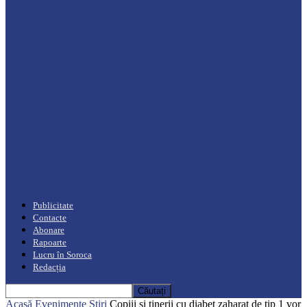
Drochia
„INIMI MICI, TALENTE MARI”(I parte)
– Un dar muzical pentru mame…
Podcast
Moro mahalajiu Podcast cu Robert Cerari
Podcast
“Moro mahalajiu” Podcast cu Marin Alla
Publicitate
Contacte
Abonare
Rapoarte
Lucru în Soroca
Redacția
Acasă
Evenimente
Știri
Copiii și tinerii cu diabet zaharat de tip 1 vor