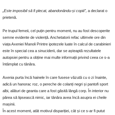
„Este imposibil să fi plecat, abandonându-și copiii”,
a declarat o
prietenă.
Pe trupul femeii, cel puțin pentru moment, nu au fost descoperite
semne evidente de violență. Anchetatorii refac ultimele ore din
viața Axeniei Manoli Printre ipotezele luate în calcul de carabinieri
este în special cea a sinuciderii, dar se așteaptă rezultatele
autopsiei pentru a obține mai multe informații privind ceea ce s-a
întâmplat cu tânăra.
Axenia purta încă hainele în care fusese văzută cu o zi înainte,
adică un hanorac roz, o pereche de colanți negri și pantofi sport
albi, alături de geanta care a fost găsită lângă corp. În interior nu
părea să lipsească nimic, iar tânăra avea încă asupra ei cheile
mașinii.
În acest moment, atât motivul dispariției, cât și ce s-ar fi putut