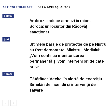
ARTICOLE SIMILARE
DE LA ACELAȘI AUTOR
Soroca
Ambrozia aduce amenzi în raionul
Soroca: un locuitor din Răcovăț
sancționat
Știri
Ultimele baraje de protecție de pe Nistru
au fost demontate. Ministrul Mediului:
„Vom continua monitorizarea
permanentă și vom interveni ori de câte
ori va...
Soroca
Tătărăuca Veche, în alertă de exercițiu.
Simulări de incendii și intervenții de
salvare