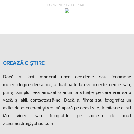
LOC PENTRU PUBLICITATE
CREAZĂ O ȘTIRE
Dacă ai fost martorul unor accidente sau fenomene
meteorologice deosebite, ai luat parte la evenimente inedite sau,
pur şi simplu, te-a amuzat o anumită situaţie pe care vrei să o
vadă şi alţii, contactează-ne. Dacă ai filmat sau fotografiat un
astfel de eveniment şi vrei să apară pe acest site, trimite-ne clipul
tău video sau fotografiile pe adresa de mail
ziarul.nostru@yahoo.com.