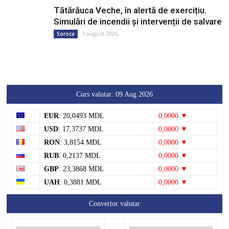
Tătărăuca Veche, în alertă de exercițiu.
Simulări de incendii și intervenții de salvare
7 august 2026
Soroca
Curs valutar: 09 Aug 2026
EUR
: 20,0493 MDL
0,0000 ▼
USD
: 17,3737 MDL
0,0000 ▼
RON
: 3,8154 MDL
0,0000 ▼
RUB
: 0,2137 MDL
0,0000 ▼
GBP
: 23,3868 MDL
0,0000 ▼
UAH
: 0,3881 MDL
0,0000 ▼
Convertor valutar