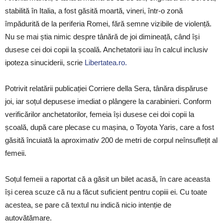
stabilită în Italia, a fost găsită moartă, vineri, într-o zonă
împădurită de la periferia Romei, fără semne vizibile de violență.
Nu se mai știa nimic despre tânără de joi dimineață, când își
dusese cei doi copii la școală. Anchetatorii iau în calcul inclusiv
ipoteza sinuciderii, scrie
Libertatea.ro.
Potrivit relatării publicației Corriere della Sera, tânăra dispăruse
joi, iar soțul depusese imediat o plângere la carabinieri. Conform
verificărilor anchetatorilor, femeia își dusese cei doi copii la
școală, după care plecase cu mașina, o Toyota Yaris, care a fost
găsită încuiată la aproximativ 200 de metri de corpul neînsuflețit al
femeii.
Soțul femeii a raportat că a găsit un bilet acasă, în care aceasta
își cerea scuze că nu a făcut suficient pentru copiii ei. Cu toate
acestea, se pare că textul nu indică nicio intenție de
autovătămare.