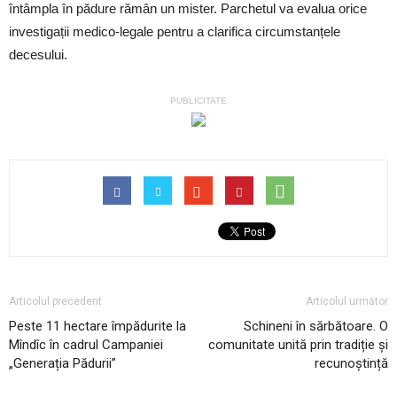
întâmpla în pădure rămân un mister. Parchetul va evalua orice
investigații medico-legale pentru a clarifica circumstanțele
decesului.
PUBLICITATE
Articolul precedent
Articolul următor
Peste 11 hectare împădurite la
Schineni în sărbătoare. O
Mîndîc în cadrul Campaniei
comunitate unită prin tradiție și
„Generația Pădurii”
recunoștință