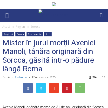
Acasă
Regiuni
Soroca
Regiuni
Soroca
Evenimente
Știri
Mister în jurul morții Axeniei
Manoli, tânăra originară din
Soroca, găsită într-o pădure
lângă Roma
De către
Redactor
-
17 noiembrie 2025
704
0
Axenia Manoli, o tânără mamă de 31 de ani, originară din Soroca,