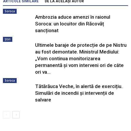
ARTICOLE SIMILARE
DE LA ACELAȘI AUTOR
Soroca
Ambrozia aduce amenzi în raionul
Soroca: un locuitor din Răcovăț
sancționat
Știri
Ultimele baraje de protecție de pe Nistru
au fost demontate. Ministrul Mediului:
„Vom continua monitorizarea
permanentă și vom interveni ori de câte
ori va...
Soroca
Tătărăuca Veche, în alertă de exercițiu.
Simulări de incendii și intervenții de
salvare