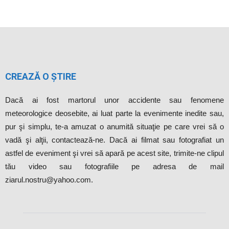
CREAZĂ O ȘTIRE
Dacă ai fost martorul unor accidente sau fenomene
meteorologice deosebite, ai luat parte la evenimente inedite sau,
pur şi simplu, te-a amuzat o anumită situaţie pe care vrei să o
vadă şi alţii, contactează-ne. Dacă ai filmat sau fotografiat un
astfel de eveniment şi vrei să apară pe acest site, trimite-ne clipul
tău video sau fotografiile pe adresa de mail
ziarul.nostru@yahoo.com.