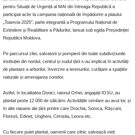
pentru Situații de Urgență al MAI din întreaga Republică a
participat activ la campania națională de împădurire a plaiului
„Toamna 2025”, parte integrantă a Programului Național de
Extindere și Reabilitare a Pădurilor, lansat sub egida Președinției
Republicii Moldova.
Pe parcursul zilei, salvatorii și pompierii din toate subdiviziunile
instituției din nordul, centrul și sudul țării s-au implicat în activități
de plantare a arborilor, înverzire a terenurilor, curățare a spațiilor
naturale și amenajarea zonelor.
Astfel, în localitatea Donici, raionul Orhei, angajații IGSU, au
plantat peste 12 000 de sălcâmi. Activitățile similare au avut loc și
în alte raioane ale țării printre care Drochia, Soroca, Râșcani,
Florești, Edineț, Ungheni, Cimișlia, Leova etc.
Cu fiecare puiet plantat, oamenii care zilnic salvează vieți