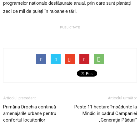
programelor naționale desfășurate anual, prin care sunt plantați
zeci de mii de puieți în raioanele țării.
PUBLICITATE
Articolul precedent
Articolul următor
Primăria Drochia continuă
Peste 11 hectare împădurite la
amenajările urbane pentru
Mîndîc în cadrul Campaniei
confortul locuitorilor
„Generația Pădurii”