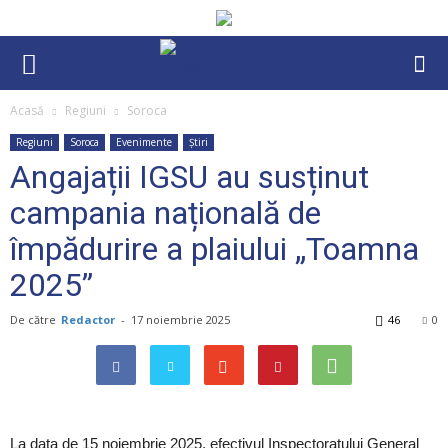
Acasă
Regiuni
Soroca
Regiuni
Soroca
Evenimente
Știri
Angajații IGSU au susținut
campania națională de
împădurire a plaiului „Toamna
2025”
De către
Redactor
-
17 noiembrie 2025
46
0
La data de 15 noiembrie 2025, efectivul Inspectoratului General