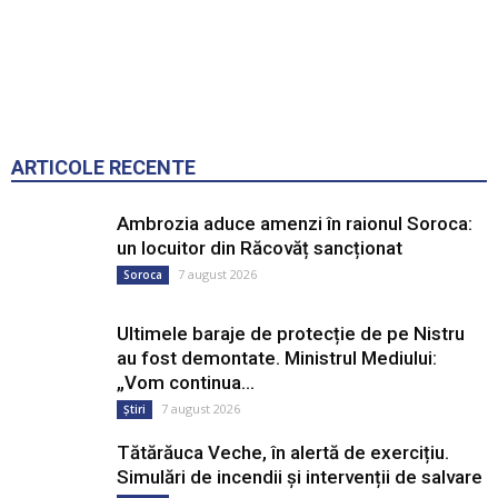
ARTICOLE RECENTE
Ambrozia aduce amenzi în raionul Soroca:
un locuitor din Răcovăț sancționat
7 august 2026
Soroca
Ultimele baraje de protecție de pe Nistru
au fost demontate. Ministrul Mediului:
„Vom continua...
7 august 2026
Știri
Tătărăuca Veche, în alertă de exercițiu.
Simulări de incendii și intervenții de salvare