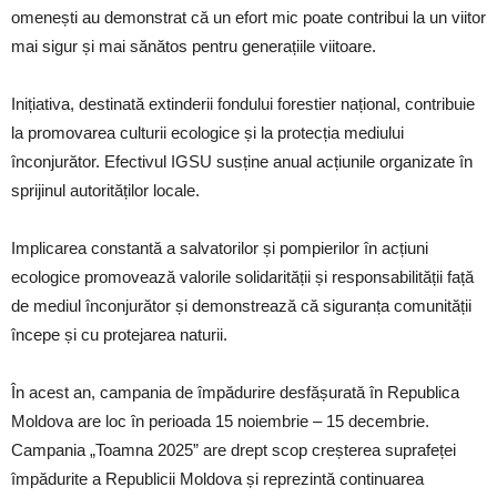
omenești au demonstrat că un efort mic poate contribui la un viitor
mai sigur și mai sănătos pentru generațiile viitoare.
Inițiativa, destinată extinderii fondului forestier național, contribuie
la promovarea culturii ecologice și la protecția mediului
înconjurător. Efectivul IGSU susține anual acțiunile organizate în
sprijinul autorităților locale.
Implicarea constantă a salvatorilor și pompierilor în acțiuni
ecologice promovează valorile solidarității și responsabilității față
de mediul înconjurător și demonstrează că siguranța comunității
începe și cu protejarea naturii.
În acest an, campania de împădurire desfășurată în Republica
Moldova are loc în perioada 15 noiembrie – 15 decembrie.
Campania „Toamna 2025” are drept scop creșterea suprafeței
împădurite a Republicii Moldova și reprezintă continuarea