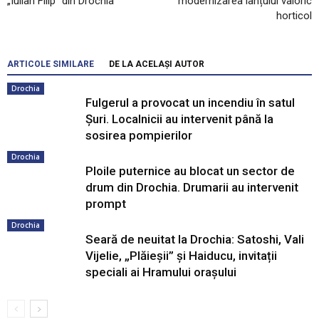
„Iulian Filip” din Drochia
modernizarea lanțului valoric
horticol
ARTICOLE SIMILARE
DE LA ACELAȘI AUTOR
Drochia
Fulgerul a provocat un incendiu în satul
Șuri. Localnicii au intervenit până la
sosirea pompierilor
Drochia
Ploile puternice au blocat un sector de
drum din Drochia. Drumarii au intervenit
prompt
Drochia
Seară de neuitat la Drochia: Satoshi, Vali
Vijelie, „Plăieșii” și Haiducu, invitații
speciali ai Hramului orașului