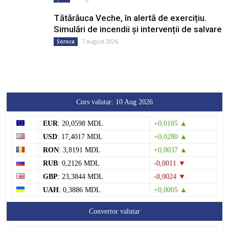
Tătărăuca Veche, în alertă de exercițiu.
Simulări de incendii și intervenții de salvare
7 august 2026
Soroca
Curs valutar: 10 Aug 2026
EUR
: 20,0598 MDL
+0,0105 ▲
USD
: 17,4017 MDL
+0,0280 ▲
RON
: 3,8191 MDL
+0,0037 ▲
RUB
: 0,2126 MDL
-0,0011 ▼
GBP
: 23,3844 MDL
-0,0024 ▼
UAH
: 0,3886 MDL
+0,0005 ▲
Convertor valutar