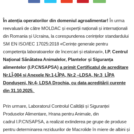
În atenția operatorilor din domeniul agroalimentar!
În urma
reevaluarii de către MOLDAC și experții naționali și internaționali
din Romania și Ucraina, la corespunderea cerințelor standardului
SM EN ISO/IEC 17025:2018 «Cerințe generale pentru
competența laboratoarelor de încercari și etalonari»,
I.P. Centrul
Național Sănătatea Animalelor, Plantelor și Siguranța
alimentelor (I.P.CNSAPSA)
a primit Certificatul de acreditare
Nr.LÎ-004 și Anexele Nr.1-LÎPA,
Nr.2 –LDSA,
Nr.3_LÎPA
Dondușeni, Nr.4- LDSA Drochia, cu data acreditării curente
din 31.10.2025.
Prin urmare, Laboratorul Controlul Calității și Siguranței
Produselor Alimentare, Hrana pentru Animale, din
cadrul I.P.CNSAPSA, a realizat extinderea pe grupe de produse
pentru determinarea reziduurilor de Macrolide în miere de albini și