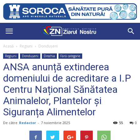
Acasă
Regiuni
Dondușeni
Regiuni
Dondușeni
Drochia
Fără categorie
ANSA anunță extinderea
domeniului de acreditare a I.P
Centru Național Sănătatea
Animalelor, Plantelor și
Siguranța Alimentelor
De către
Redactor
-
7 noiembrie 2025
55
0