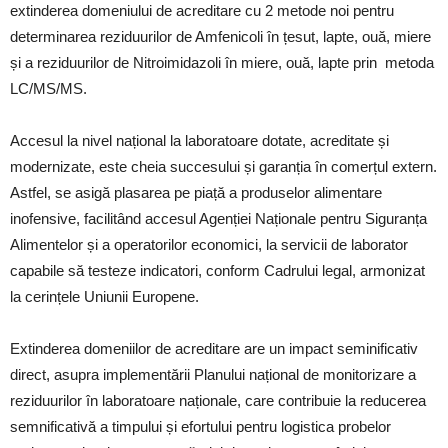
extinderea domeniului de acreditare cu 2 metode noi pentru
determinarea reziduurilor de Amfenicoli în țesut, lapte, ouă, miere
și a reziduurilor de Nitroimidazoli în miere, ouă, lapte prin metoda
LC/MS/MS.
Accesul la nivel național la laboratoare dotate, acreditate și
modernizate, este cheia succesului și garanția în comerțul extern.
Astfel, se asigă plasarea pe piață a produselor alimentare
inofensive, facilitând accesul Agenției Naționale pentru Siguranța
Alimentelor și a operatorilor economici, la servicii de laborator
capabile să testeze indicatori, conform Cadrului legal, armonizat
la cerințele Uniunii Europene.
Extinderea domeniilor de acreditare are un impact seminificativ
direct, asupra implementării Planului național de monitorizare a
reziduurilor în laboratoare naționale, care contribuie la reducerea
semnificativă a timpului și efortului pentru logistica probelor