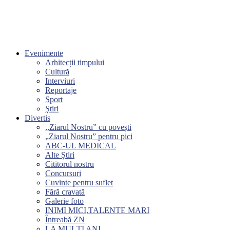
Evenimente
Arhitecții timpului
Cultură
Interviuri
Reportaje
Sport
Știri
Divertis
,,Ziarul Nostru” cu povești
„Ziarul Nostru” pentru pici
ABC-UL MEDICAL
Alte Știri
Cititorul nostru
Concursuri
Cuvinte pentru suflet
Fără cravată
Galerie foto
INIMI MICI,TALENTE MARI
Întreabă ZN
LA MULŢI ANI