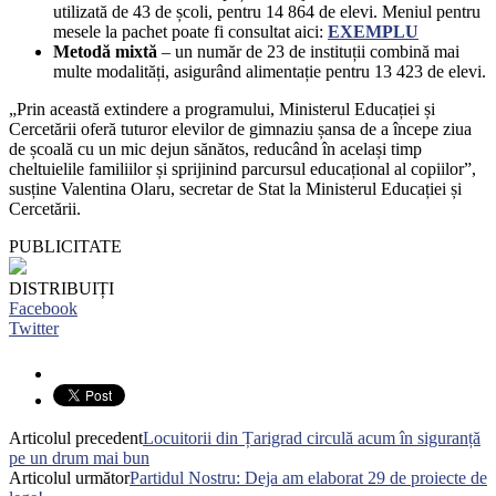
utilizată de 43 de școli, pentru 14 864 de elevi. Meniul pentru
mesele la pachet poate fi consultat aici:
EXEMPLU
Metodă mixtă
– un număr de 23 de instituții combină mai
multe modalități, asigurând alimentație pentru 13 423 de elevi.
„Prin această extindere a programului, Ministerul Educației și
Cercetării oferă tuturor elevilor de gimnaziu șansa de a începe ziua
de școală cu un mic dejun sănătos, reducând în același timp
cheltuielile familiilor și sprijinind parcursul educațional al copiilor”,
susține Valentina Olaru, secretar de Stat la Ministerul Educației și
Cercetării.
PUBLICITATE
DISTRIBUIȚI
Facebook
Twitter
Articolul precedent
Locuitorii din Țarigrad circulă acum în siguranță
pe un drum mai bun
Articolul următor
Partidul Nostru: Deja am elaborat 29 de proiecte de