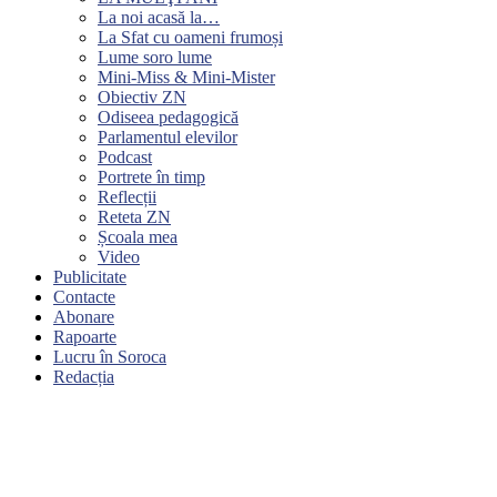
La noi acasă la…
La Sfat cu oameni frumoși
Lume soro lume
Mini-Miss & Mini-Mister
Obiectiv ZN
Odiseea pedagogică
Parlamentul elevilor
Podcast
Portrete în timp
Reflecții
Reteta ZN
Școala mea
Video
Publicitate
Contacte
Abonare
Rapoarte
Lucru în Soroca
Redacția