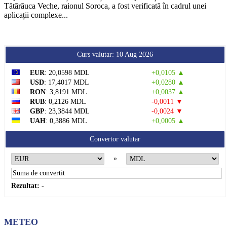
Tătărăuca Veche, raionul Soroca, a fost verificată în cadrul unei
aplicații complexe...
Curs valutar: 10 Aug 2026
EUR
: 20,0598 MDL
+0,0105 ▲
USD
: 17,4017 MDL
+0,0280 ▲
RON
: 3,8191 MDL
+0,0037 ▲
RUB
: 0,2126 MDL
-0,0011 ▼
GBP
: 23,3844 MDL
-0,0024 ▼
UAH
: 0,3886 MDL
+0,0005 ▲
Convertor valutar
»
Rezultat:
-
METEO