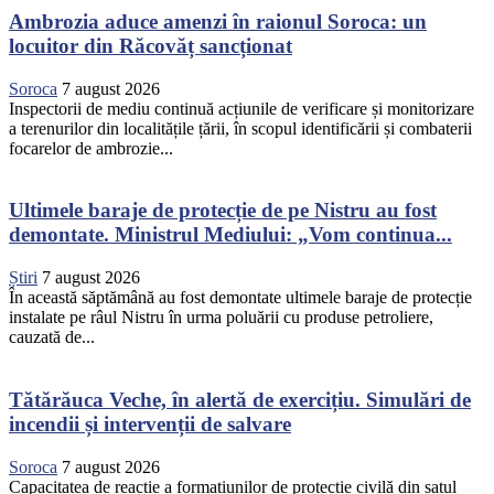
Ambrozia aduce amenzi în raionul Soroca: un
locuitor din Răcovăț sancționat
Soroca
7 august 2026
Inspectorii de mediu continuă acțiunile de verificare și monitorizare
a terenurilor din localitățile țării, în scopul identificării și combaterii
focarelor de ambrozie...
Ultimele baraje de protecție de pe Nistru au fost
demontate. Ministrul Mediului: „Vom continua...
Știri
7 august 2026
În această săptămână au fost demontate ultimele baraje de protecție
instalate pe râul Nistru în urma poluării cu produse petroliere,
cauzată de...
Tătărăuca Veche, în alertă de exercițiu. Simulări de
incendii și intervenții de salvare
Soroca
7 august 2026
Capacitatea de reacție a formațiunilor de protecție civilă din satul