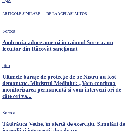
lege!
ARTICOLE SIMILARE
DE LA ACELAȘI AUTOR
Soroca
Ambrozia aduce amenzi în raionul Soroca: un
locuitor din Răcovăț sancționat
Știri
Ultimele baraje de protecție de pe Nistru au fost
demontate. Ministrul Mediului: „Vom continua
monitorizarea permanentă și vom interveni ori de
câte ori va...
Soroca
Tătărăuca Veche, în alertă de exercițiu. Simulări de
incendii și intervenții de salvare