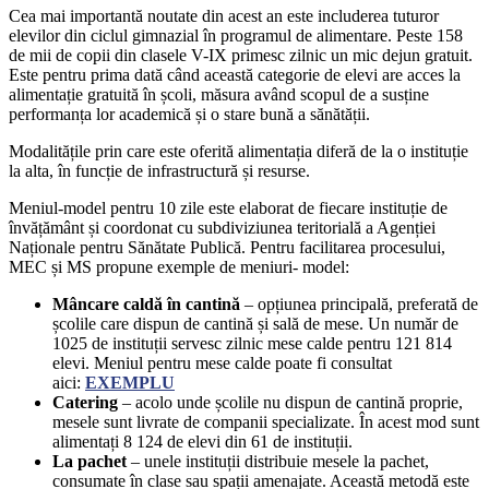
Cea mai importantă noutate din acest an este includerea tuturor
elevilor din ciclul gimnazial în programul de alimentare. Peste 158
de mii de copii din clasele V-IX primesc zilnic un mic dejun gratuit.
Este pentru prima dată când această categorie de elevi are acces la
alimentație gratuită în școli, măsura având scopul de a susține
performanța lor academică și o stare bună a sănătății.
Modalitățile prin care este oferită alimentația diferă de la o instituție
la alta, în funcție de infrastructură și resurse.
Meniul-model pentru 10 zile este elaborat de fiecare instituție de
învățământ și coordonat cu subdiviziunea teritorială a Agenției
Naționale pentru Sănătate Publică. Pentru facilitarea procesului,
MEC și MS propune exemple de meniuri- model:
Mâncare caldă în cantină
– opțiunea principală, preferată de
școlile care dispun de cantină și sală de mese. Un număr de
1025 de instituții servesc zilnic mese calde pentru 121 814
elevi. Meniul pentru mese calde poate fi consultat
aici:
EXEMPLU
Catering
– acolo unde școlile nu dispun de cantină proprie,
mesele sunt livrate de companii specializate. În acest mod sunt
alimentați 8 124 de elevi din 61 de instituții.
La pachet
– unele instituții distribuie mesele la pachet,
consumate în clase sau spații amenajate. Această metodă este