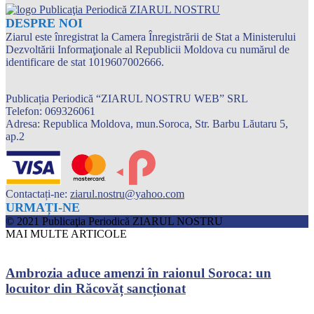
DESPRE NOI
Ziarul este înregistrat la Camera Înregistrării de Stat a Ministerului
Dezvoltării Informaţionale al Republicii Moldova cu numărul de
identificare de stat 1019607002666.
Publicația Periodică “ZIARUL NOSTRU WEB” SRL
Telefon: 069326061
Adresa: Republica Moldova, mun.Soroca, Str. Barbu Lăutaru 5,
ap.2
Contactați-ne:
ziarul.nostru@yahoo.com
URMAȚI-NE
© 2021 Publicaţia Periodică ZIARUL NOSTRU
MAI MULTE ARTICOLE
Ambrozia aduce amenzi în raionul Soroca: un
locuitor din Răcovăț sancționat