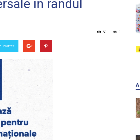
ersale în rândul
50
0
pe Twitter
A