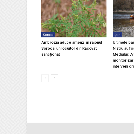
Soroca
Știri
Ambrozia aduce amenzi în raionul
Ultimele ba
Soroca: un locuitor din Răcovăț
Nistru au fo
sancționat
Mediului: „
monitorizar
interveni ori