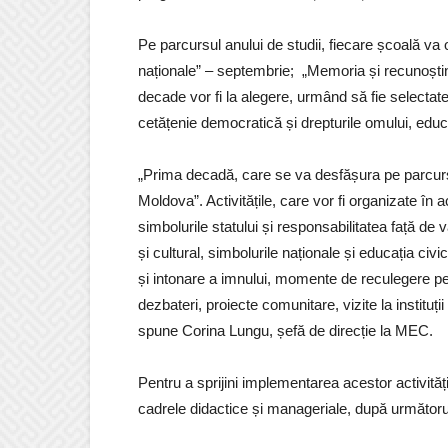
Pe parcursul anului de studii, fiecare școală va o
naționale” – septembrie; „Memoria și recunoștinț
decade vor fi la alegere, urmând să fie selectat
cetățenie democratică și drepturile omului, educaț
„Prima decadă, care se va desfășura pe parcursu
Moldova”. Activitățile, care vor fi organizate în
simbolurile statului și responsabilitatea față de 
și cultural, simbolurile naționale și educația civi
și intonare a imnului, momente de reculegere pent
dezbateri, proiecte comunitare, vizite la instituții 
spune Corina Lungu, șefă de direcție la MEC.
Pentru a sprijini implementarea acestor activită
cadrele didactice și manageriale, după următoru