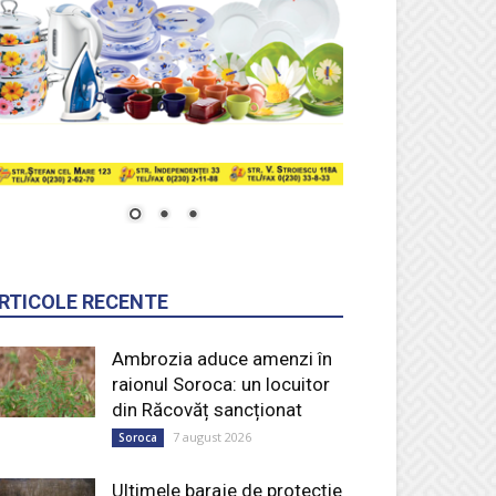
RTICOLE RECENTE
Ambrozia aduce amenzi în
raionul Soroca: un locuitor
din Răcovăț sancționat
7 august 2026
Soroca
Ultimele baraje de protecție