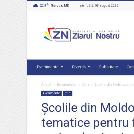
C
20.9
sâmbătă, 08 august 2026
Soroca, MD
Ziarul
Nostru
Evenimente
Divertis
Publicitate
Con
Acasă
Evenimente
Știri
Școlile din Moldova lan
Evenimente
Știri
Școlile din Mold
tematice pentru 