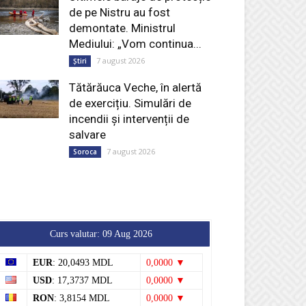
de pe Nistru au fost
demontate. Ministrul
Mediului: „Vom continua...
7 august 2026
Știri
Tătărăuca Veche, în alertă
de exercițiu. Simulări de
incendii și intervenții de
salvare
7 august 2026
Soroca
Curs valutar: 09 Aug 2026
EUR
: 20,0493 MDL
0,0000 ▼
USD
: 17,3737 MDL
0,0000 ▼
RON
: 3,8154 MDL
0,0000 ▼