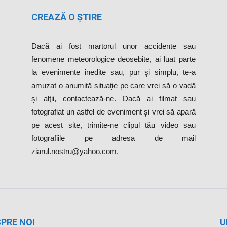
CREAZĂ O ȘTIRE
Dacă ai fost martorul unor accidente sau
fenomene meteorologice deosebite, ai luat parte
la evenimente inedite sau, pur şi simplu, te-a
amuzat o anumită situaţie pe care vrei să o vadă
şi alţii, contactează-ne. Dacă ai filmat sau
fotografiat un astfel de eveniment şi vrei să apară
pe acest site, trimite-ne clipul tău video sau
fotografiile pe adresa de mail
ziarul.nostru@yahoo.com.
PRE NOI
U