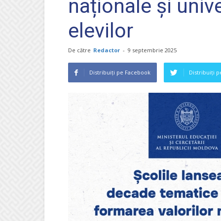
naționale și univ
elevilor
De către
Redactor
-
9 septembrie 2025
Distribuiți pe Facebook
Distribuiți 