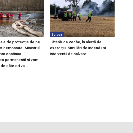
Soroca
raje de protecție de pe
Tătărăuca Veche, în alertă de
st demontate. Ministrul
exercițiu. Simulări de incendii și
Vom continua
intervenții de salvare
ea permanentă și vom
 de câte ori va...