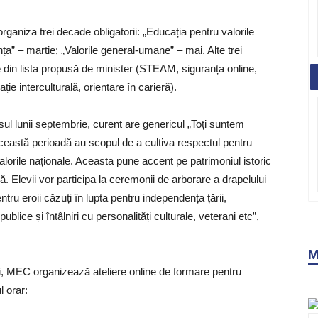
rganiza trei decade obligatorii: „Educația pentru valorile
a” – martie; „Valorile general-umane” – mai. Alte trei
e din lista propusă de minister (STEAM, siguranța online,
ie interculturală, orientare în carieră).
l lunii septembrie, curent are genericul „Toți suntem
 această perioadă au scopul de a cultiva respectul pentru
valorile naționale. Aceasta pune accent pe patrimoniul istoric
că. Elevii vor participa la ceremonii de arborare a drapelului
ru eroii căzuți în lupta pentru independența țării,
publice și întâlniri cu personalități culturale, veterani etc”,
M
ți, MEC organizează ateliere online de formare pentru
l orar: