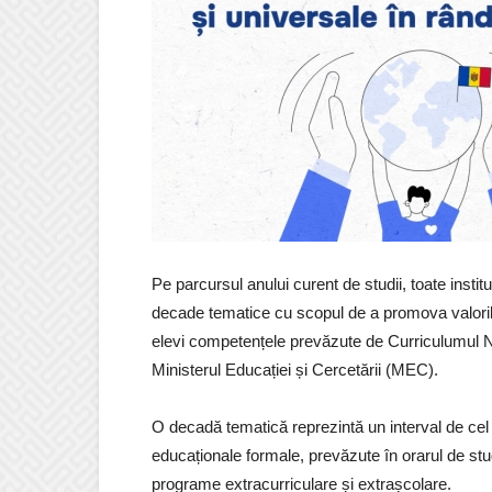
Pe parcursul anului curent de studii, toate insti
decade tematice cu scopul de a promova valorile 
elevi competențele prevăzute de Curriculumul N
Ministerul Educației și Cercetării (MEC).
O decadă tematică reprezintă un interval de cel pu
educaționale formale, prevăzute în orarul de stud
programe extracurriculare și extrașcolare.