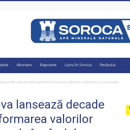
tacte
Abonare
Rapoarte
Lucru în Soroca
Redacția
sează decade tematice pentru formarea valorilor naționale și universale...
ova lansează decade
formarea valorilor