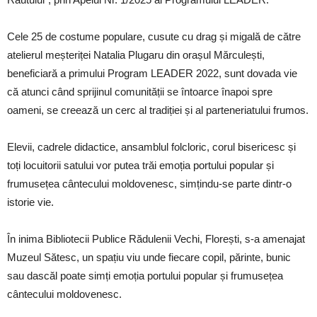
Cele 25 de costume populare, cusute cu drag și migală de către
atelierul meșteriței Natalia Plugaru din orașul Mărculești,
beneficiară a primului Program LEADER 2022, sunt dovada vie
că atunci când sprijinul comunității se întoarce înapoi spre
oameni, se creează un cerc al tradiției și al parteneriatului frumos.
Elevii, cadrele didactice, ansamblul folcloric, corul bisericesc și
toți locuitorii satului vor putea trăi emoția portului popular și
frumusețea cântecului moldovenesc, simțindu-se parte dintr-o
istorie vie.
În inima Bibliotecii Publice Rădulenii Vechi, Florești, s-a amenajat
Muzeul Sătesc, un spațiu viu unde fiecare copil, părinte, bunic
sau dascăl poate simți emoția portului popular și frumusețea
cântecului moldovenesc.