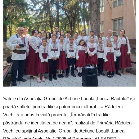
Satele din Asociația Grupul de Acțiune Locală „Lunca Răutului” își
poartă sufletul prin tradiții și patrimoniu cultural. La Rădulenii
Vechi, s-a adus la viață proiectul „Îmbrăcați în tradiție –
păstrându-ne identitatea de neam”, realizat de Primăria Rădulenii
Vechi cu sprijinul Asociației Grupul de Acțiune Locală „Lunca
Răutului”, prin Apelul Nr. 1/2025 al Programului LEADER.