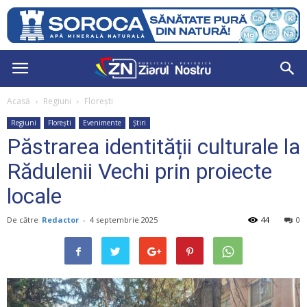
Acasă
Regiuni
Florești
Regiuni
Florești
Evenimente
Știri
Păstrarea identității culturale la
Rădulenii Vechi prin proiecte
locale
De către
Redactor
-
4 septembrie 2025
44
0