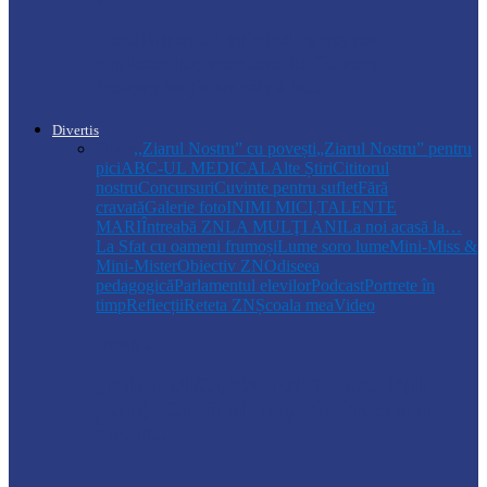
Regulamentul privind relocarea
profesorilor, aprobat de Guvern:
indemnizație de până la…
Divertis
Toate
,,Ziarul Nostru” cu povești
„Ziarul Nostru” pentru
pici
ABC-UL MEDICAL
Alte Știri
Cititorul
nostru
Concursuri
Cuvinte pentru suflet
Fără
cravată
Galerie foto
INIMI MICI,TALENTE
MARI
Întreabă ZN
LA MULŢI ANI
La noi acasă la…
La Sfat cu oameni frumoși
Lume soro lume
Mini-Miss &
Mini-Mister
Obiectiv ZN
Odiseea
pedagogică
Parlamentul elevilor
Podcast
Portrete în
timp
Reflecții
Reteta ZN
Școala mea
Video
Drochia
„INIMI MICI, TALENTE MARI”(II
parte)– Copiii talentați din Drochia aduc
emoție…