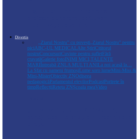
Regulamentul privind relocarea
profesorilor, aprobat de Guvern:
indemnizație de până la…
Divertis
Toate
,,Ziarul Nostru” cu povești
„Ziarul Nostru” pentru
pici
ABC-UL MEDICAL
Alte Știri
Cititorul
nostru
Concursuri
Cuvinte pentru suflet
Fără
cravată
Galerie foto
INIMI MICI,TALENTE
MARI
Întreabă ZN
LA MULŢI ANI
La noi acasă la…
La Sfat cu oameni frumoși
Lume soro lume
Mini-Miss &
Mini-Mister
Obiectiv ZN
Odiseea
pedagogică
Parlamentul elevilor
Podcast
Portrete în
timp
Reflecții
Reteta ZN
Școala mea
Video
Drochia
„INIMI MICI, TALENTE MARI”(II
parte)– Copiii talentați din Drochia aduc
emoție…