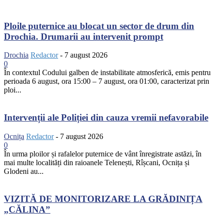
Ploile puternice au blocat un sector de drum din
Drochia. Drumarii au intervenit prompt
Drochia
Redactor
-
7 august 2026
0
În contextul Codului galben de instabilitate atmosferică, emis pentru
perioada 6 august, ora 15:00 – 7 august, ora 01:00, caracterizat prin
ploi...
Intervenții ale Poliției din cauza vremii nefavorabile
Ocnița
Redactor
-
7 august 2026
0
În urma ploilor și rafalelor puternice de vânt înregistrate astăzi, în
mai multe localități din raioanele Telenești, Rîșcani, Ocnița și
Glodeni au...
VIZITĂ DE MONITORIZARE LA GRĂDINIȚA
„CĂLINA”