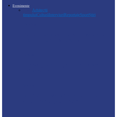
Evenimente
Toate
Arhitecții
timpului
Cultură
Interviuri
Reportaje
Sport
Știri
Drochia
Ploile puternice au blocat un sector de
drum din Drochia. Drumarii…
Ocnița
Intervenții ale Poliției din cauza vremii
nefavorabile
Soroca
VIZITĂ DE MONITORIZARE LA
GRĂDINIȚA „CĂLINA”
Știri