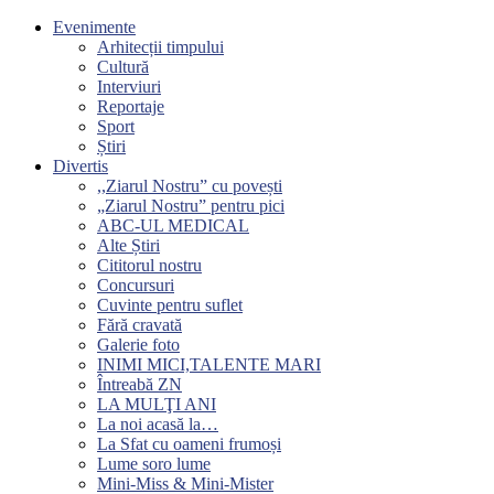
Evenimente
Arhitecții timpului
Cultură
Interviuri
Reportaje
Sport
Știri
Divertis
,,Ziarul Nostru” cu povești
„Ziarul Nostru” pentru pici
ABC-UL MEDICAL
Alte Știri
Cititorul nostru
Concursuri
Cuvinte pentru suflet
Fără cravată
Galerie foto
INIMI MICI,TALENTE MARI
Întreabă ZN
LA MULŢI ANI
La noi acasă la…
La Sfat cu oameni frumoși
Lume soro lume
Mini-Miss & Mini-Mister