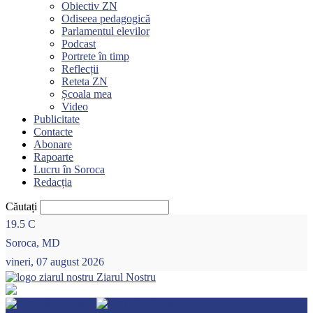
Obiectiv ZN
Odiseea pedagogică
Parlamentul elevilor
Podcast
Portrete în timp
Reflecții
Reteta ZN
Școala mea
Video
Publicitate
Contacte
Abonare
Rapoarte
Lucru în Soroca
Redacția
Căutați
19.5
C
Soroca, MD
vineri, 07 august 2026
Ziarul Nostru