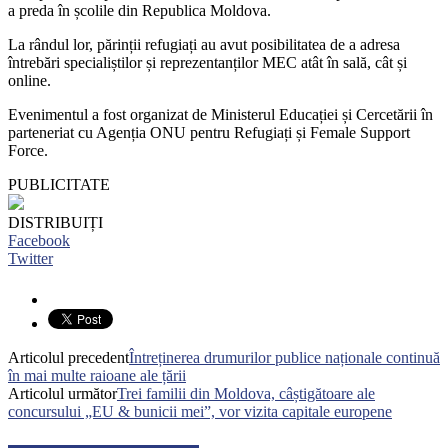
a preda în școlile din Republica Moldova.
La rândul lor, părinții refugiați au avut posibilitatea de a adresa
întrebări specialiștilor și reprezentanților MEC atât în sală, cât și
online.
Evenimentul a fost organizat de Ministerul Educației și Cercetării în
parteneriat cu Agenția ONU pentru Refugiați și Female Support
Force.
PUBLICITATE
DISTRIBUIȚI
Facebook
Twitter
Articolul precedent
Întreținerea drumurilor publice naționale continuă
în mai multe raioane ale țării
Articolul următor
Trei familii din Moldova, câștigătoare ale
concursului „EU & bunicii mei”, vor vizita capitale europene