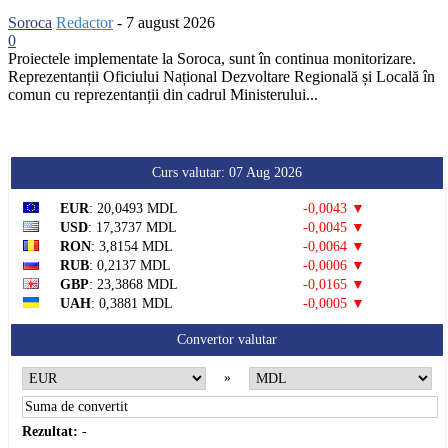
Soroca
Redactor
-
7 august 2026
0
Proiectele implementate la Soroca, sunt în continua monitorizare.
Reprezentanții Oficiului Național Dezvoltare Regională și Locală în
comun cu reprezentanții din cadrul Ministerului...
Curs valutar: 07 Aug 2026
EUR
: 20,0493 MDL
-0,0043 ▼
USD
: 17,3737 MDL
-0,0045 ▼
RON
: 3,8154 MDL
-0,0064 ▼
RUB
: 0,2137 MDL
-0,0006 ▼
GBP
: 23,3868 MDL
-0,0165 ▼
UAH
: 0,3881 MDL
-0,0005 ▼
Convertor valutar
»
Rezultat:
-