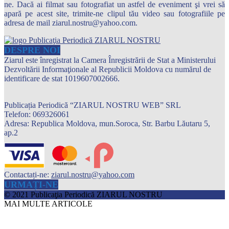
ne. Dacă ai filmat sau fotografiat un astfel de eveniment şi vrei să
apară pe acest site, trimite-ne clipul tău video sau fotografiile pe
adresa de mail ziarul.nostru@yahoo.com.
DESPRE NOI
Ziarul este înregistrat la Camera Înregistrării de Stat a Ministerului
Dezvoltării Informaţionale al Republicii Moldova cu numărul de
identificare de stat 1019607002666.
Publicația Periodică “ZIARUL NOSTRU WEB” SRL
Telefon: 069326061
Adresa: Republica Moldova, mun.Soroca, Str. Barbu Lăutaru 5,
ap.2
Contactați-ne:
ziarul.nostru@yahoo.com
URMAȚI-NE
© 2021 Publicaţia Periodică ZIARUL NOSTRU
MAI MULTE ARTICOLE