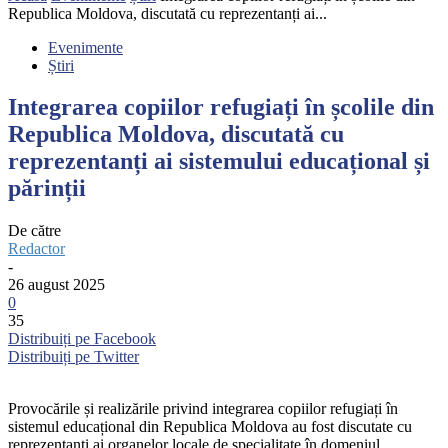
Republica Moldova, discutată cu reprezentanți ai...
Evenimente
Știri
Integrarea copiilor refugiați în școlile din
Republica Moldova, discutată cu
reprezentanți ai sistemului educațional și
părinții
De către
Redactor
-
26 august 2025
0
35
Distribuiți pe Facebook
Distribuiți pe Twitter
Provocările și realizările privind integrarea copiilor refugiați în
sistemul educațional din Republica Moldova au fost discutate cu
reprezentanți ai organelor locale de specialitate în domeniul