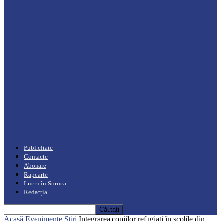
Drochia
„INIMI MICI, TALENTE MARI”(I parte)
– Un dar muzical pentru mame…
Podcast
Moro mahalajiu Podcast cu Robert Cerari
Podcast
“Moro mahalajiu” Podcast cu Marin Alla
Publicitate
Contacte
Abonare
Rapoarte
Lucru în Soroca
Redacția
Acasă
Evenimente
Știri
Integrarea copiilor refugiați în școlile din