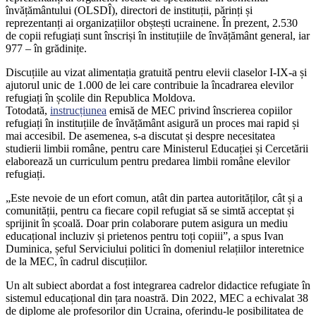
învățământului (OLSDÎ), directori de instituții, părinți și
reprezentanți ai organizațiilor obștești ucrainene. În prezent, 2.530
de copii refugiați sunt înscriși în instituțiile de învățământ general, iar
977 – în grădinițe.
Discuțiile au vizat alimentația gratuită pentru elevii claselor I-IX-a și
ajutorul unic de 1.000 de lei care contribuie la încadrarea elevilor
refugiați în școlile din Republica Moldova.
Totodată,
instrucțiunea
emisă de MEC privind înscrierea copiilor
refugiați în instituțiile de învățământ asigură un proces mai rapid și
mai accesibil. De asemenea, s-a discutat și despre necesitatea
studierii limbii române, pentru care Ministerul Educației și Cercetării
elaborează un curriculum pentru predarea limbii române elevilor
refugiați.
„Este nevoie de un efort comun, atât din partea autorităților, cât și a
comunității, pentru ca fiecare copil refugiat să se simtă acceptat și
sprijinit în școală. Doar prin colaborare putem asigura un mediu
educațional incluziv și prietenos pentru toți copiii”, a spus Ivan
Duminica, șeful Serviciului politici în domeniul relațiilor interetnice
de la MEC, în cadrul discuțiilor.
Un alt subiect abordat a fost integrarea cadrelor didactice refugiate în
sistemul educațional din țara noastră. Din 2022, MEC a echivalat 38
de diplome ale profesorilor din Ucraina, oferindu-le posibilitatea de