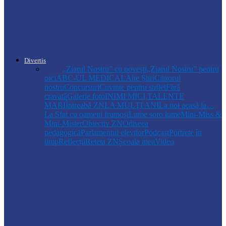
Autoritățile monitorizează alimentarea cu
apă la Cosăuți, pe fondul scăderii
nivelului…
Divertis
Toate
,,Ziarul Nostru” cu povești
„Ziarul Nostru” pentru
pici
ABC-UL MEDICAL
Alte Știri
Cititorul
nostru
Concursuri
Cuvinte pentru suflet
Fără
cravată
Galerie foto
INIMI MICI,TALENTE
MARI
Întreabă ZN
LA MULŢI ANI
La noi acasă la…
La Sfat cu oameni frumoși
Lume soro lume
Mini-Miss &
Mini-Mister
Obiectiv ZN
Odiseea
pedagogică
Parlamentul elevilor
Podcast
Portrete în
timp
Reflecții
Reteta ZN
Școala mea
Video
Drochia
„INIMI MICI, TALENTE MARI”(II
parte)– Copiii talentați din Drochia aduc
emoție…