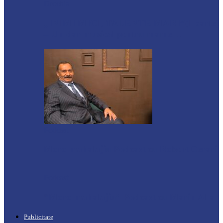
Drochia
„INIMI MICI, TALENTE MARI”(I parte)
– Un dar muzical pentru mame…
Podcast
Moro mahalajiu Podcast cu Robert Cerari
Podcast
“Moro mahalajiu” Podcast cu Marin Alla
Publicitate