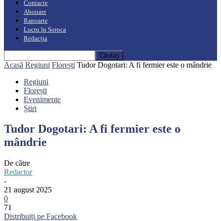
Contacte
Abonare
Rapoarte
Lucru în Soroca
Redacția
Acasă
Regiuni
Florești
Tudor Dogotari: A fi fermier este o mândrie
Regiuni
Florești
Evenimente
Știri
Tudor Dogotari: A fi fermier este o
mândrie
De către
Redactor
-
21 august 2025
0
71
Distribuiți pe Facebook