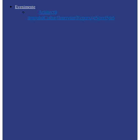
Evenimente
Toate
Arhitecții
timpului
Cultură
Interviuri
Reportaje
Sport
Știri
Soroca
Ambrozia aduce amenzi în raionul Soroca:
un locuitor din Răcovăț sancționat
Știri
Ultimele baraje de protecție de pe Nistru
au fost demontate. Ministrul…
Soroca
Tătărăuca Veche, în alertă de exercițiu.
Simulări de incendii și intervenții…
Soroca