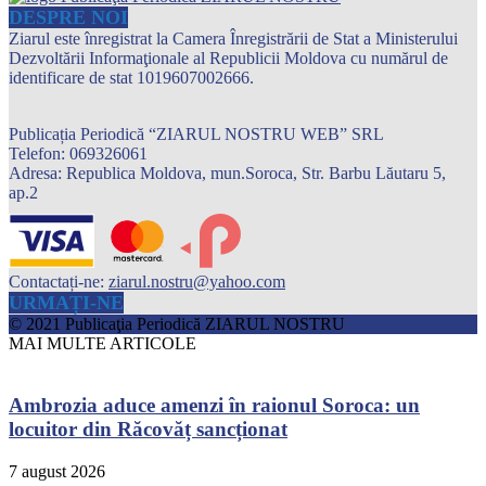
DESPRE NOI
Ziarul este înregistrat la Camera Înregistrării de Stat a Ministerului
Dezvoltării Informaţionale al Republicii Moldova cu numărul de
identificare de stat 1019607002666.
Publicația Periodică “ZIARUL NOSTRU WEB” SRL
Telefon: 069326061
Adresa: Republica Moldova, mun.Soroca, Str. Barbu Lăutaru 5,
ap.2
Contactați-ne:
ziarul.nostru@yahoo.com
URMAȚI-NE
© 2021 Publicaţia Periodică ZIARUL NOSTRU
MAI MULTE ARTICOLE
Ambrozia aduce amenzi în raionul Soroca: un
locuitor din Răcovăț sancționat
7 august 2026