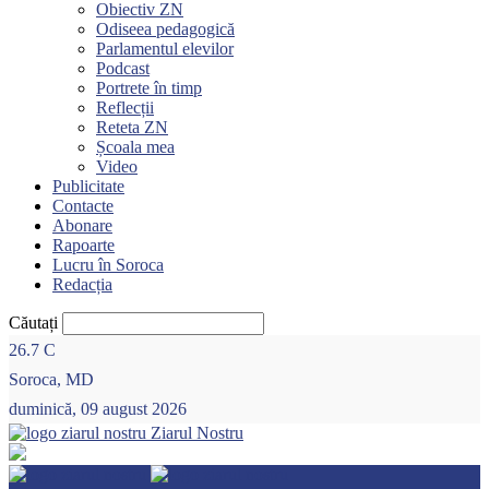
Obiectiv ZN
Odiseea pedagogică
Parlamentul elevilor
Podcast
Portrete în timp
Reflecții
Reteta ZN
Școala mea
Video
Publicitate
Contacte
Abonare
Rapoarte
Lucru în Soroca
Redacția
Căutați
26.7
C
Soroca, MD
duminică, 09 august 2026
Ziarul Nostru