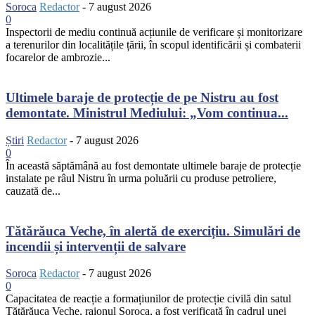
Soroca
Redactor
-
7 august 2026
0
Inspectorii de mediu continuă acțiunile de verificare și monitorizare
a terenurilor din localitățile țării, în scopul identificării și combaterii
focarelor de ambrozie...
Ultimele baraje de protecție de pe Nistru au fost
demontate. Ministrul Mediului: „Vom continua...
Știri
Redactor
-
7 august 2026
0
În această săptămână au fost demontate ultimele baraje de protecție
instalate pe râul Nistru în urma poluării cu produse petroliere,
cauzată de...
Tătărăuca Veche, în alertă de exercițiu. Simulări de
incendii și intervenții de salvare
Soroca
Redactor
-
7 august 2026
0
Capacitatea de reacție a formațiunilor de protecție civilă din satul
Tătărăuca Veche, raionul Soroca, a fost verificată în cadrul unei