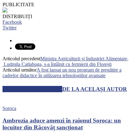
PUBLICITATE
DISTRIBUIȚI
Facebook
Twitter
Articolul precedent
Ministra Agriculturii și Industriei Alimentare,
Ludmila Catlabuga, s-a întâlnit cu fermierii din Florești
Articolul următor
A fost lansat un nou program de pregătire a
cadrelor didactice în utilizarea tehnologiilor avansate
ARTICOLE SIMILARE
DE LA ACELAȘI AUTOR
Soroca
Ambrozia aduce amenzi în raionul Soroca: un
locuitor din Răcovăț sancționat