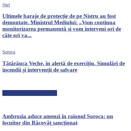
Știri
Ultimele baraje de protecție de pe Nistru au fost
demontate. Ministrul Mediului: „Vom continua
monitorizarea permanentă și vom interveni ori de
câte ori va...
Soroca
Tătărăuca Veche, în alertă de exercițiu. Simulări de
incendii și intervenții de salvare
ARTICOLE RECENTE
Ambrozia aduce amenzi în raionul Soroca: un
locuitor din Răcovăț sancționat