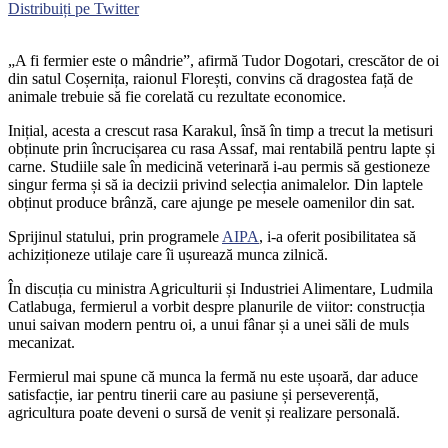
Distribuiți pe Twitter
„A fi fermier este o mândrie”, afirmă Tudor Dogotari, crescător de oi
din satul Coșernița, raionul Florești, convins că dragostea față de
animale trebuie să fie
corelată cu rezultate economice.
Inițial, acesta a crescut rasa Karakul, însă în timp a trecut la metisuri
obținute prin încrucișarea cu rasa Assaf, mai rentabilă pentru lapte și
carne. Studiile sale în medicină veterinară i-au permis să gestioneze
singur ferma și să ia decizii privind selecția animalelor. Din laptele
obținut produce brânză, care ajunge pe mesele oamenilor din sat.
Sprijinul statului, prin programele
AIPA
, i-a oferit posibilitatea să
achiziționeze utilaje care îi ușurează munca zilnică.
În discuția cu ministra Agriculturii și Industriei Alimentare, Ludmila
Catlabuga, fermierul a vorbit despre planurile de viitor: construcția
unui saivan modern pentru oi, a unui fânar și a unei săli de muls
mecanizat.
Fermierul mai spune că munca la fermă nu este ușoară, dar aduce
satisfacție, iar pentru tinerii care au pasiune și perseverență,
agricultura poate deveni o sursă de venit și realizare personală.