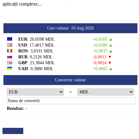
aplicații complexe...
Curs valutar: 10 Aug 2026
EUR
: 20,0598 MDL
+0,0105 ▲
USD
: 17,4017 MDL
+0,0280 ▲
RON
: 3,8191 MDL
+0,0037 ▲
RUB
: 0,2126 MDL
-0,0011 ▼
GBP
: 23,3844 MDL
-0,0024 ▼
UAH
: 0,3886 MDL
+0,0005 ▲
Convertor valutar
»
Rezultat:
-
METEO