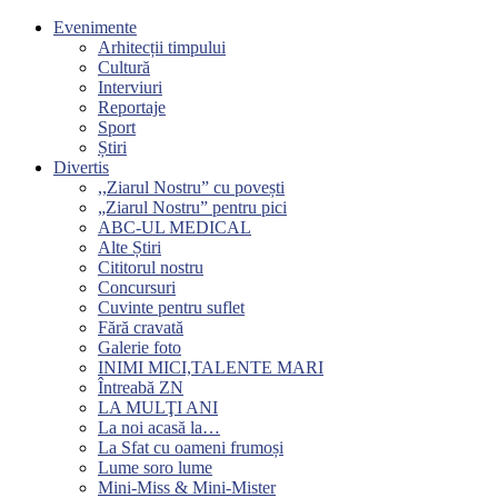
Evenimente
Arhitecții timpului
Cultură
Interviuri
Reportaje
Sport
Știri
Divertis
,,Ziarul Nostru” cu povești
„Ziarul Nostru” pentru pici
ABC-UL MEDICAL
Alte Știri
Cititorul nostru
Concursuri
Cuvinte pentru suflet
Fără cravată
Galerie foto
INIMI MICI,TALENTE MARI
Întreabă ZN
LA MULŢI ANI
La noi acasă la…
La Sfat cu oameni frumoși
Lume soro lume
Mini-Miss & Mini-Mister