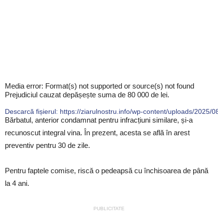
Media error: Format(s) not supported or source(s) not found
Prejudiciul cauzat depășește suma de 80 000 de lei.
Descarcă fișierul: https://ziarulnostru.info/wp-content/uploads/2025/
Bărbatul, anterior condamnat pentru infracțiuni similare, și-a
recunoscut integral vina. În prezent, acesta se află în arest
preventiv pentru 30 de zile.
00:00
Pentru faptele comise, riscă o pedeapsă cu închisoarea de până
la 4 ani.
PUBLICITATE