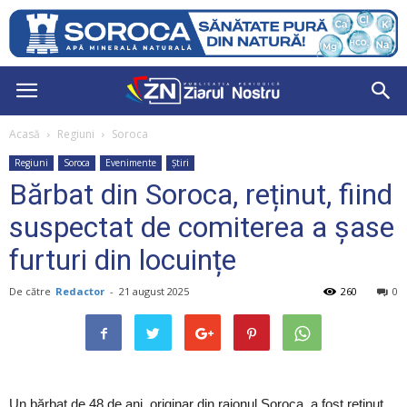
Acasă
Regiuni
Soroca
Regiuni
Soroca
Evenimente
Știri
Bărbat din Soroca, reținut, fiind
suspectat de comiterea a șase
furturi din locuințe
De către
Redactor
-
21 august 2025
260
0
Un bărbat de 48 de ani, originar din raionul Soroca, a fost reținut