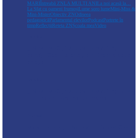
MARI
Întreabă ZN
LA MULŢI ANI
La noi acasă la…
La Sfat cu oameni frumoși
Lume soro lume
Mini-Miss &
Mini-Mister
Obiectiv ZN
Odiseea
pedagogică
Parlamentul elevilor
Podcast
Portrete în
timp
Reflecții
Reteta ZN
Școala mea
Video
Drochia
„INIMI MICI, TALENTE MARI”(II
parte)– Copiii talentați din Drochia aduc
emoție…
Drochia
„INIMI MICI, TALENTE MARI”(I parte)
– Un dar muzical pentru mame…
Podcast
Moro mahalajiu Podcast cu Robert Cerari