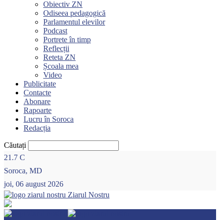
Obiectiv ZN
Odiseea pedagogică
Parlamentul elevilor
Podcast
Portrete în timp
Reflecții
Reteta ZN
Școala mea
Video
Publicitate
Contacte
Abonare
Rapoarte
Lucru în Soroca
Redacția
Căutați
21.7
C
Soroca, MD
joi, 06 august 2026
Ziarul Nostru