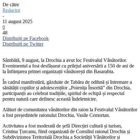
De către
Redactor
-
11 august 2025
0
48
Distribuiți pe Facebook
Distribuiți pe Twitter
Sâmbătă, 9 august, la Drochia a avut loc Festivalul Vânătorilor.
Evenimentul a fost desfășurat cu prilejul aniversării a 150 de ani de
la înființarea primei organizații vânătorești din Basarabia.
În cadrul manifestării, găzduite de Tabăra de odihnă și întremare a
sănătății copiilor și adolescenților „Poienița Însorită” din Drochia,
participanții au celebrat tradițiile, spiritul de echipă și respectul
pentru natură care definesc această îndeletnicire.
Alături de comunitatea vânătorilor din raion la Festivalul Vânătorilor
a fost președintele raionului Drochia, Vasile Cemortan.
Activitatea a fost moderată de șefă Direcției cultură și turism,
Cristina Țurcanu, fiind organizată de Consiliul raional Drochia și
Subdiviziunea Teritorială Drochia a Societății Vânătorilor și