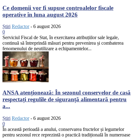
Ce domenii vor fi supuse controalelor fiscale
operative în luna august 2026
Știri
Redactor
-
6 august 2026
0
Serviciul Fiscal de Stat, în exercitarea atribuțiilor sale legale,
continuă să întreprindă măsuri pentru prevenirea și combaterea
fenomenului de neutilizare a echipamentelor...
ANSA atenționează: În sezonul conservelor de casă
respectați regulile de siguranță alimentară pentru
a...
Știri
Redactor
-
6 august 2026
0
În această perioadă a anului, conservarea fructelor și legumelor
pentru sezonul rece reprezintă o practică tradițională în numeroase