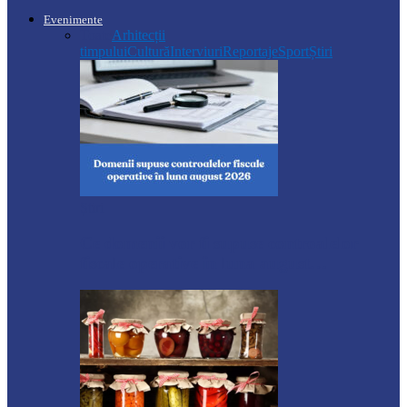
Evenimente
Toate
Arhitecții
timpului
Cultură
Interviuri
Reportaje
Sport
Știri
Știri
Ce domenii vor fi supuse controalelor
fiscale operative în luna august…