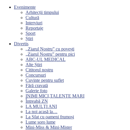
Evenimente
Arhitecții timpului
Cultură
Interviuri
Reportaje
Sport
Știri
Divertis
,,Ziarul Nostru” cu povești
„Ziarul Nostru” pentru pici
ABC-UL MEDICAL
Alte Știri
Cititorul nostru
Concursuri
Cuvinte pentru suflet
Fără cravată
Galerie foto
INIMI MICI,TALENTE MARI
Întreabă ZN
LA MULŢI ANI
La noi acasă la…
La Sfat cu oameni frumoși
Lume soro lume
Mini-Miss & Mini-Mister