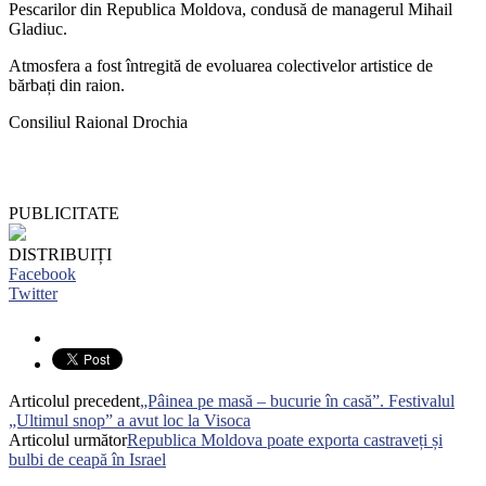
Pescarilor din Republica Moldova, condusă de managerul Mihail
Gladiuc.
Atmosfera a fost întregită de evoluarea colectivelor artistice de
bărbați din raion.
Consiliul Raional Drochia
PUBLICITATE
DISTRIBUIȚI
Facebook
Twitter
Articolul precedent
„Pâinea pe masă – bucurie în casă”. Festivalul
„Ultimul snop” a avut loc la Visoca
Articolul următor
Republica Moldova poate exporta castraveți și
bulbi de ceapă în Israel