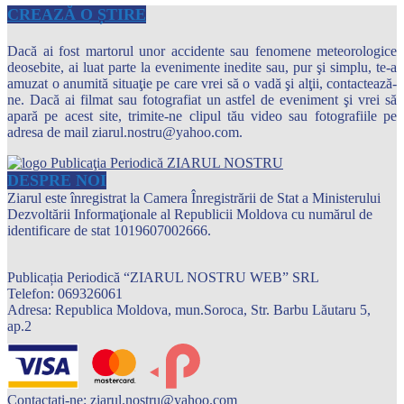
CREAZĂ O ȘTIRE
Dacă ai fost martorul unor accidente sau fenomene meteorologice
deosebite, ai luat parte la evenimente inedite sau, pur şi simplu, te-a
amuzat o anumită situaţie pe care vrei să o vadă şi alţii, contactează-
ne. Dacă ai filmat sau fotografiat un astfel de eveniment şi vrei să
apară pe acest site, trimite-ne clipul tău video sau fotografiile pe
adresa de mail ziarul.nostru@yahoo.com.
DESPRE NOI
Ziarul este înregistrat la Camera Înregistrării de Stat a Ministerului
Dezvoltării Informaţionale al Republicii Moldova cu numărul de
identificare de stat 1019607002666.
Publicația Periodică “ZIARUL NOSTRU WEB” SRL
Telefon: 069326061
Adresa: Republica Moldova, mun.Soroca, Str. Barbu Lăutaru 5,
ap.2
Contactați-ne:
ziarul.nostru@yahoo.com