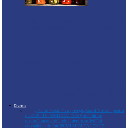
Știri
ANSA atenționează: În sezonul conservelor
de casă respectați regulile de siguranță…
Știri
Turul II al Concursului de repartizare a
absolvenților în câmpul muncii…
Știri
ANSA lansează Campania de informare și
sensibilizare a operatorilor economici cu…
Divertis
Toate
,,Ziarul Nostru” cu povești
„Ziarul Nostru” pentru
pici
ABC-UL MEDICAL
Alte Știri
Cititorul
nostru
Concursuri
Cuvinte pentru suflet
Fără
cravată
Galerie foto
INIMI MICI,TALENTE