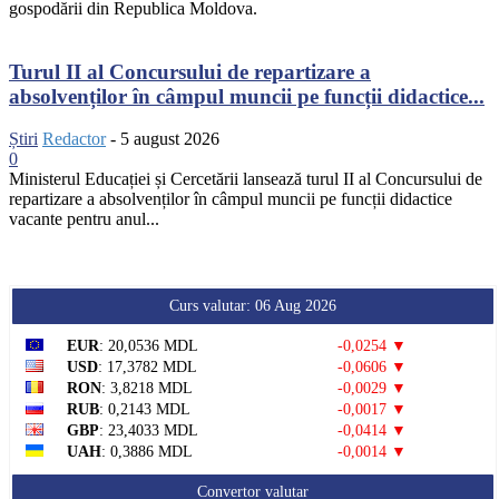
gospodării din Republica Moldova.
Turul II al Concursului de repartizare a
absolvenților în câmpul muncii pe funcții didactice...
Știri
Redactor
-
5 august 2026
0
Ministerul Educației și Cercetării lansează turul II al Concursului de
repartizare a absolvenților în câmpul muncii pe funcții didactice
vacante pentru anul...
Curs valutar: 06 Aug 2026
EUR
: 20,0536 MDL
-0,0254 ▼
USD
: 17,3782 MDL
-0,0606 ▼
RON
: 3,8218 MDL
-0,0029 ▼
RUB
: 0,2143 MDL
-0,0017 ▼
GBP
: 23,4033 MDL
-0,0414 ▼
UAH
: 0,3886 MDL
-0,0014 ▼
Convertor valutar