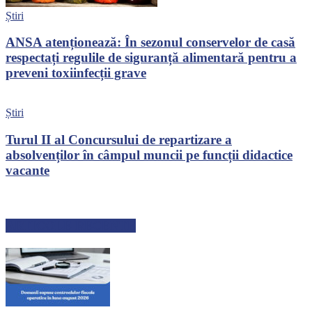
Știri
ANSA atenționează: În sezonul conservelor de casă
respectați regulile de siguranță alimentară pentru a
preveni toxiinfecții grave
Știri
Turul II al Concursului de repartizare a
absolvenților în câmpul muncii pe funcții didactice
vacante
ARTICOLE RECENTE