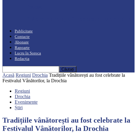
Podcast
“Moro mahalajiu” Podcast cu Marin Alla
Publicitate
Contacte
Abonare
Rapoarte
Lucru în Soroca
Redacția
Acasă
Regiuni
Drochia
Tradițiile vânătorești au fost celebrate la
Festivalul Vânătorilor, la Drochia
Regiuni
Drochia
Evenimente
Știri
Tradițiile vânătorești au fost celebrate la
Festivalul Vânătorilor, la Drochia