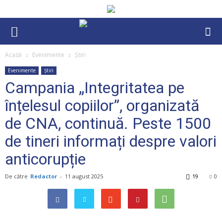
Acasă
Evenimente
Știri
Evenimente
Știri
Campania „Integritatea pe
înțelesul copiilor”, organizată
de CNA, continuă. Peste 1500
de tineri informați despre valori
anticorupție
De către
Redactor
-
11 august 2025
19
0