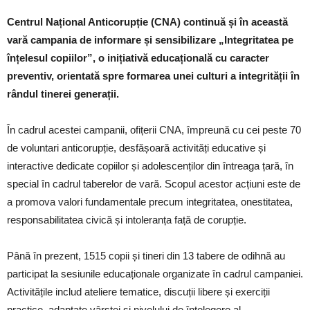
Centrul Național Anticorupție (CNA) continuă și în această
vară campania de informare și sensibilizare „Integritatea pe
înțelesul copiilor”, o inițiativă educațională cu caracter
preventiv, orientată spre formarea unei culturi a integrității în
rândul tinerei generații.
În cadrul acestei campanii, ofițerii CNA, împreună cu cei peste 70
de voluntari anticorupție, desfășoară activități educative și
interactive dedicate copiilor și adolescenților din întreaga țară, în
special în cadrul taberelor de vară. Scopul acestor acțiuni este de
a promova valori fundamentale precum integritatea, onestitatea,
responsabilitatea civică și intoleranța față de corupție.
Până în prezent, 1515 copii și tineri din 13 tabere de odihnă au
participat la sesiunile educaționale organizate în cadrul campaniei.
Activitățile includ ateliere tematice, discuții libere și exerciții
practice, adaptate vârstei și nivelului de înțelegere al