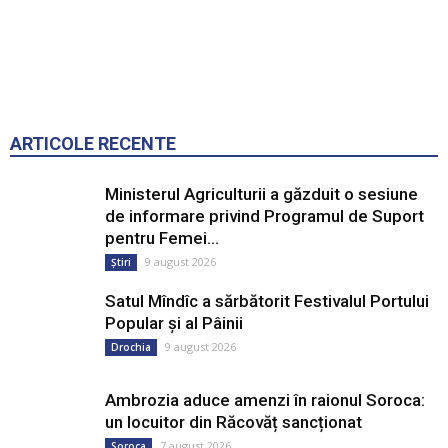
ARTICOLE RECENTE
Ministerul Agriculturii a găzduit o sesiune
de informare privind Programul de Suport
pentru Femei...
9 august 2026
Știri
Satul Mîndîc a sărbătorit Festivalul Portului
Popular și al Pâinii
9 august 2026
Drochia
Ambrozia aduce amenzi în raionul Soroca:
un locuitor din Răcovăț sancționat
7 august 2026
Soroca