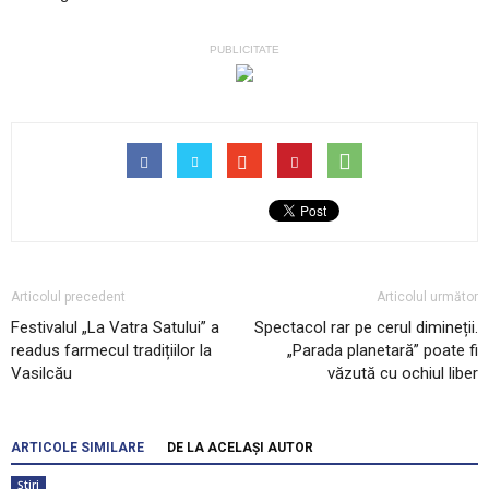
PUBLICITATE
Articolul precedent
Articolul următor
Festivalul „La Vatra Satului” a
Spectacol rar pe cerul dimineții.
readus farmecul tradițiilor la
„Parada planetară” poate fi
Vasilcău
văzută cu ochiul liber
ARTICOLE SIMILARE
DE LA ACELAȘI AUTOR
Știri