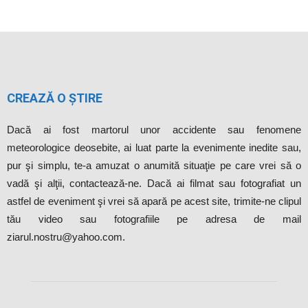
CREAZĂ O ȘTIRE
Dacă ai fost martorul unor accidente sau fenomene
meteorologice deosebite, ai luat parte la evenimente inedite sau,
pur şi simplu, te-a amuzat o anumită situaţie pe care vrei să o
vadă şi alţii, contactează-ne. Dacă ai filmat sau fotografiat un
astfel de eveniment şi vrei să apară pe acest site, trimite-ne clipul
tău video sau fotografiile pe adresa de mail
ziarul.nostru@yahoo.com.