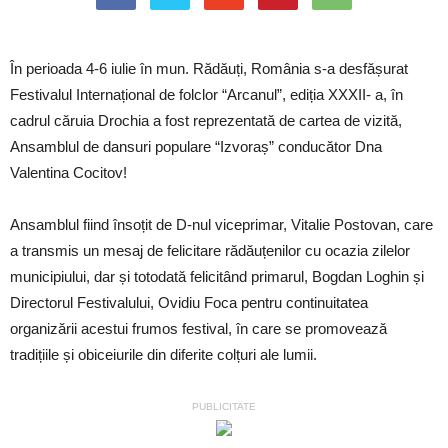
În perioada 4-6 iulie în mun. Rădăuți, România s-a desfășurat
Festivalul Internațional de folclor “Arcanul”, ediția XXXII- a, în
cadrul căruia Drochia a fost reprezentată de cartea de vizită,
Ansamblul de dansuri populare “Izvoraș” conducător Dna
Valentina Cocitov!
Ansamblul fiind însoțit de D-nul viceprimar, Vitalie Postovan, care
a transmis un mesaj de felicitare rădăuțenilor cu ocazia zilelor
municipiului, dar și totodată felicitând primarul, Bogdan Loghin și
Directorul Festivalului, Ovidiu Foca pentru continuitatea
organizării acestui frumos festival, în care se promovează
tradițiile și obiceiurile din diferite colțuri ale lumii.
PUBLICITATE