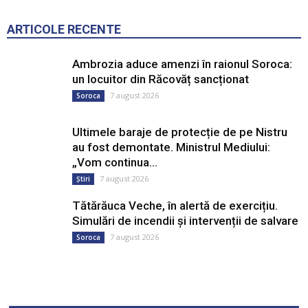
ARTICOLE RECENTE
Ambrozia aduce amenzi în raionul Soroca:
un locuitor din Răcovăț sancționat
7 august 2026
Soroca
Ultimele baraje de protecție de pe Nistru
au fost demontate. Ministrul Mediului:
„Vom continua...
7 august 2026
Știri
Tătărăuca Veche, în alertă de exercițiu.
Simulări de incendii și intervenții de salvare
7 august 2026
Soroca