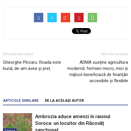
Articolul precedent
Articolul următor
Gheorghe Pînzaru: Roada este
ADMA susține agricultura
bună, de-am avea și preț
modernă: fermieri micro, mici și
mijlocii beneficiază de finanțări
accesibile și flexibile
ARTICOLE SIMILARE
DE LA ACELAȘI AUTOR
Ambrozia aduce amenzi în raionul
Soroca: un locuitor din Răcovăț
sancționat
Soroca