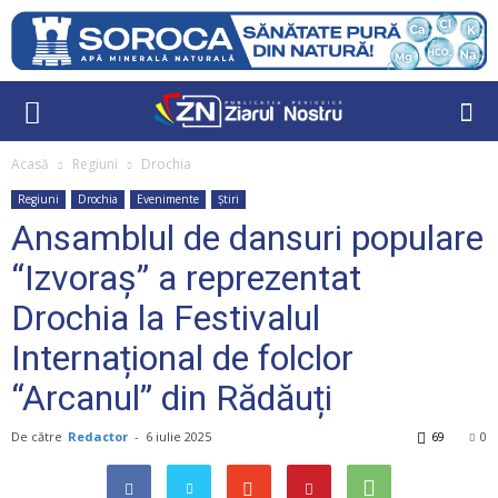
Acasă
Regiuni
Drochia
Regiuni
Drochia
Evenimente
Știri
Ansamblul de dansuri populare
“Izvoraș” a reprezentat
Drochia la Festivalul
Internațional de folclor
“Arcanul” din Rădăuți
De către
Redactor
-
6 iulie 2025
69
0