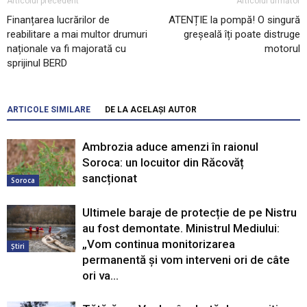
Articolul precedent
Articolul următor
Finanțarea lucrărilor de
ATENȚIE la pompă! O singură
reabilitare a mai multor drumuri
greșeală îți poate distruge
naționale va fi majorată cu
motorul
sprijinul BERD
ARTICOLE SIMILARE
DE LA ACELAȘI AUTOR
Ambrozia aduce amenzi în raionul
Soroca: un locuitor din Răcovăț
sancționat
Soroca
Ultimele baraje de protecție de pe Nistru
au fost demontate. Ministrul Mediului:
„Vom continua monitorizarea
Știri
permanentă și vom interveni ori de câte
ori va...