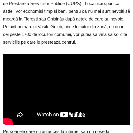
de Prestare a Serviciilor Publice (CUPS). Localnicii spun că
astfel, vor economisi timp și bani, pentru că nu mai sunt nevoiți să
meargă la Florești sau Chișinău după actele de care au nevoie.
Potrivit primarului Vasile Golub, orice locuitor din zonă, nu doar
cei peste 1700 de locuitori comunei, vor putea să vină să solicite
serviciile pe care le prestează centrul.
Persoanele care nu au acces la internet sau nu posedă