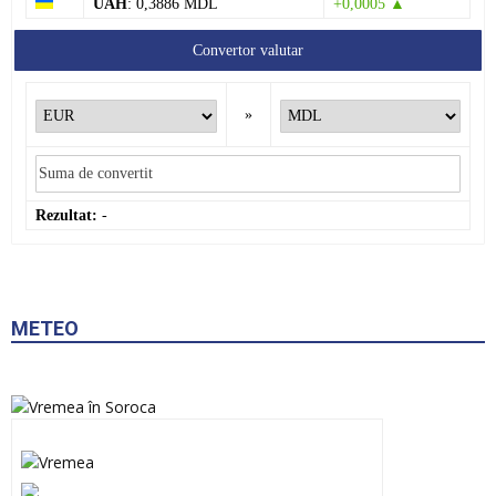
UAH
: 0,3886 MDL
+0,0005 ▲
Convertor valutar
»
Rezultat:
-
METEO