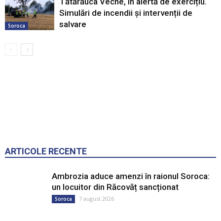
Tătărăuca Veche, în alertă de exercițiu.
Simulări de incendii și intervenții de
salvare
Soroca
ARTICOLE RECENTE
Ambrozia aduce amenzi în raionul Soroca:
un locuitor din Răcovăț sancționat
7 august 2026
Soroca