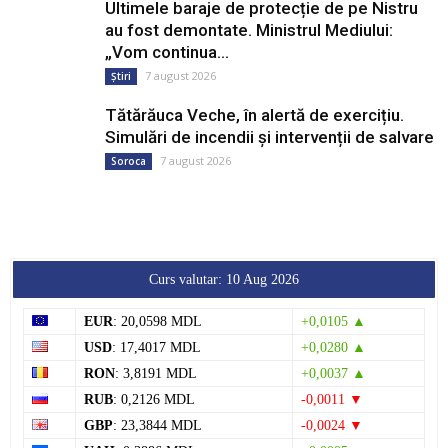
Ultimele baraje de protecție de pe Nistru
au fost demontate. Ministrul Mediului:
„Vom continua...
7 august 2026
Știri
Tătărăuca Veche, în alertă de exercițiu.
Simulări de incendii și intervenții de salvare
7 august 2026
Soroca
Curs valutar: 10 Aug 2026
EUR
: 20,0598 MDL
+0,0105 ▲
USD
: 17,4017 MDL
+0,0280 ▲
RON
: 3,8191 MDL
+0,0037 ▲
RUB
: 0,2126 MDL
-0,0011 ▼
GBP
: 23,3844 MDL
-0,0024 ▼