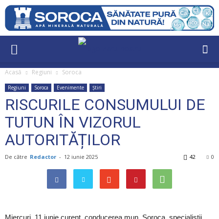
Acasă
Regiuni
Soroca
Regiuni
Soroca
Evenimente
Știri
RISCURILE CONSUMULUI DE
TUTUN ÎN VIZORUL
AUTORITĂȚILOR
De către
Redactor
-
12 iunie 2025
42
0
Miercuri, 11 iunie curent, conducerea mun. Soroca, specialiștii