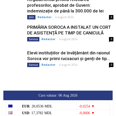
profesorilor, aprobat de Guvern:
indemnizație de până la 300.000 de lei
Redactor
-
6 august 2026
Știri
0
PRIMĂRIA SOROCA A INSTALAT UN CORT
DE ASISTENȚĂ PE TIMP DE CANICULĂ
Redactor
-
6 august 2026
Soroca
0
Elevii instituțiilor de învățământ din raionul
Soroca vor primi rucsacuri și genți de tip...
Redactor
-
6 august 2026
Soroca
0
Curs valutar: 06 Aug 2026
EUR
: 20,0536 MDL
-0,0254 ▼
USD
: 17,3782 MDL
-0,0606 ▼