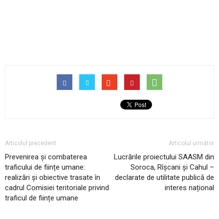
Articolul precedent
Articolul următor
Prevenirea și combaterea
Lucrările proiectului SAASM din
traficului de ființe umane:
Soroca, Rîșcani și Cahul –
realizări și obiective trasate în
declarate de utilitate publică de
cadrul Comisiei teritoriale privind
interes național
traficul de ființe umane