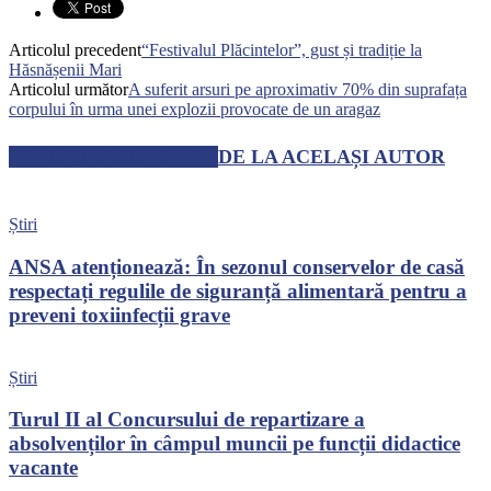
Articolul precedent
“Festivalul Plăcintelor”, gust și tradiție la
Hăsnășenii Mari
Articolul următor
A suferit arsuri pe aproximativ 70% din suprafața
corpului în urma unei explozii provocate de un aragaz
ARTICOLE SIMILARE
DE LA ACELAȘI AUTOR
Știri
ANSA atenționează: În sezonul conservelor de casă
respectați regulile de siguranță alimentară pentru a
preveni toxiinfecții grave
Știri
Turul II al Concursului de repartizare a
absolvenților în câmpul muncii pe funcții didactice
vacante