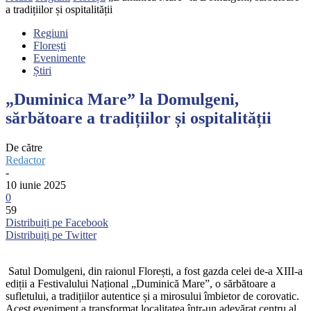
a tradițiilor și ospitalității
Regiuni
Florești
Evenimente
Știri
„Duminica Mare” la Domulgeni,
sărbătoare a tradițiilor și ospitalității
De către
Redactor
-
10 iunie 2025
0
59
Distribuiți pe Facebook
Distribuiți pe Twitter
Satul Domulgeni, din raionul Florești, a fost gazda celei de-a XIII-a
ediții a Festivalului Național „Duminică Mare”, o sărbătoare a
sufletului, a tradițiilor autentice și a mirosului îmbietor de corovatic.
Acest eveniment a transformat localitatea într-un adevărat centru al