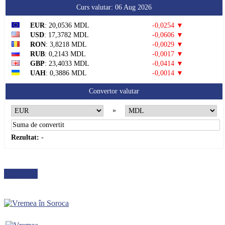
Curs valutar: 06 Aug 2026
EUR
: 20,0536 MDL
-0,0254 ▼
USD
: 17,3782 MDL
-0,0606 ▼
RON
: 3,8218 MDL
-0,0029 ▼
RUB
: 0,2143 MDL
-0,0017 ▼
GBP
: 23,4033 MDL
-0,0414 ▼
UAH
: 0,3886 MDL
-0,0014 ▼
Convertor valutar
»
Rezultat:
-
METEO