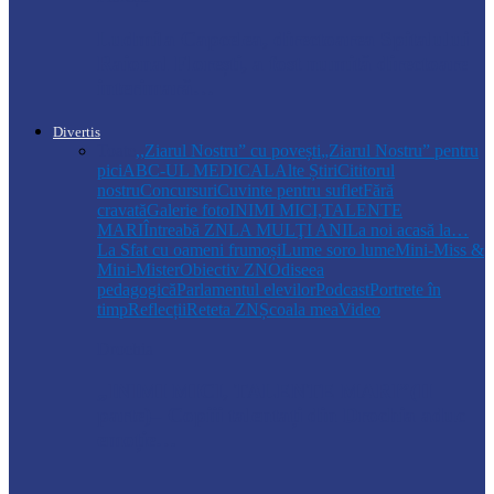
Ludmila Capcelea, directoarea Spitalului
Raional Florești, a fost numită directoare
interimară…
Divertis
Toate
,,Ziarul Nostru” cu povești
„Ziarul Nostru” pentru
pici
ABC-UL MEDICAL
Alte Știri
Cititorul
nostru
Concursuri
Cuvinte pentru suflet
Fără
cravată
Galerie foto
INIMI MICI,TALENTE
MARI
Întreabă ZN
LA MULŢI ANI
La noi acasă la…
La Sfat cu oameni frumoși
Lume soro lume
Mini-Miss &
Mini-Mister
Obiectiv ZN
Odiseea
pedagogică
Parlamentul elevilor
Podcast
Portrete în
timp
Reflecții
Reteta ZN
Școala mea
Video
Drochia
„INIMI MICI, TALENTE MARI”(II
parte)– Copiii talentați din Drochia aduc
emoție…