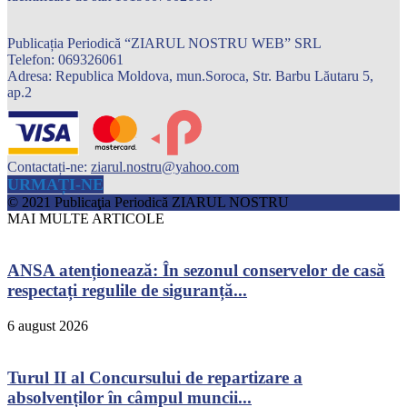
Publicația Periodică “ZIARUL NOSTRU WEB” SRL
Telefon: 069326061
Adresa: Republica Moldova, mun.Soroca, Str. Barbu Lăutaru 5,
ap.2
Contactați-ne:
ziarul.nostru@yahoo.com
URMAȚI-NE
© 2021 Publicaţia Periodică ZIARUL NOSTRU
MAI MULTE ARTICOLE
ANSA atenționează: În sezonul conservelor de casă
respectați regulile de siguranță...
6 august 2026
Turul II al Concursului de repartizare a
absolvenților în câmpul muncii...