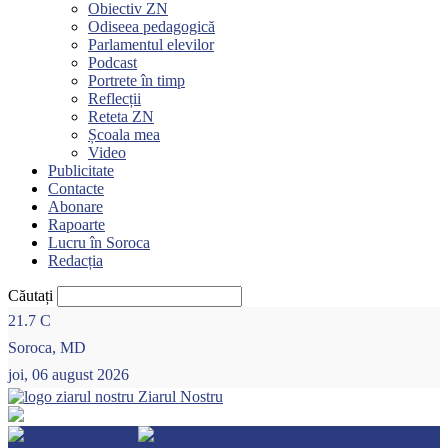
Obiectiv ZN
Odiseea pedagogică
Parlamentul elevilor
Podcast
Portrete în timp
Reflecții
Reteta ZN
Școala mea
Video
Publicitate
Contacte
Abonare
Rapoarte
Lucru în Soroca
Redacția
Căutați
21.7
C
Soroca, MD
joi, 06 august 2026
Ziarul Nostru