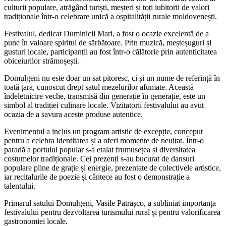
culturii populare, atrăgând turiști, meșteri și toți iubitorii de valori
tradiționale într-o celebrare unică a ospitalității rurale moldovenești.
Festivalul, dedicat Duminicii Mari, a fost o ocazie excelentă de a
pune în valoare spiritul de sărbătoare. Prin muzică, meșteșuguri și
gusturi locale, participanții au fost într-o călătorie prin autenticitatea
obiceiurilor strămoșești.
Domulgeni nu este doar un sat pitoresc, ci și un nume de referință în
toată țara, cunoscut drept satul mezelurilor afumate. Această
îndeletnicire veche, transmisă din generație în generație, este un
simbol al tradiției culinare locale. Vizitatorii festivalului au avut
ocazia de a savura aceste produse autentice.
Evenimentul a inclus un program artistic de excepție, conceput
pentru a celebra identitatea și a oferi momente de neuitat. Într-o
paradă a portului popular s-a etalat frumusețea și diversitatea
costumelor tradiționale. Cei prezenți s-au bucurat de dansuri
populare pline de grație și energie, prezentate de colectivele artistice,
iar recitalurile de poezie și cântece au fost o demonstrație a
talentului.
Primarul satului Domulgeni, Vasile Patrașco, a subliniat importanța
festivalului pentru dezvoltarea turismului rural și pentru valorificarea
gastronomiei locale.