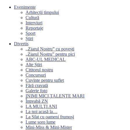
Evenimente
Arhitecții timpului
Cultură
Interviuri
Reportaje
Sport
Știri
Divertis
,,Ziarul Nostru” cu povești
„Ziarul Nostru” pentru pici
ABC-UL MEDICAL
Alte Știri
Cititorul nostru
Concursuri
Cuvinte pentru suflet
Fără cravată
Galerie foto
INIMI MICI,TALENTE MARI
Întreabă ZN
LA MULŢI ANI
La noi acasă la…
La Sfat cu oameni frumoși
Lume soro lume
Mini-Miss & Mini-Mister