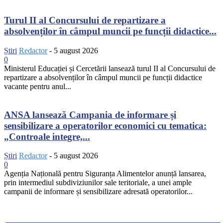
Turul II al Concursului de repartizare a
absolvenților în câmpul muncii pe funcții didactice...
Știri
Redactor
-
5 august 2026
0
Ministerul Educației și Cercetării lansează turul II al Concursului de
repartizare a absolvenților în câmpul muncii pe funcții didactice
vacante pentru anul...
ANSA lansează Campania de informare și
sensibilizare a operatorilor economici cu tematica:
„Controale integre,...
Știri
Redactor
-
5 august 2026
0
Agenția Națională pentru Siguranța Alimentelor anunță lansarea,
prin intermediul subdiviziunilor sale teritoriale, a unei ample
campanii de informare și sensibilizare adresată operatorilor...