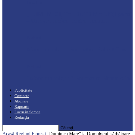
Drochia
„INIMI MICI, TALENTE MARI”(I parte)
– Un dar muzical pentru mame…
Podcast
Moro mahalajiu Podcast cu Robert Cerari
Podcast
“Moro mahalajiu” Podcast cu Marin Alla
Publicitate
Contacte
Abonare
Rapoarte
Lucru în Soroca
Redacția
Acasă
Regiuni
Florești
„Duminica Mare” la Domulgeni, sărbătoare