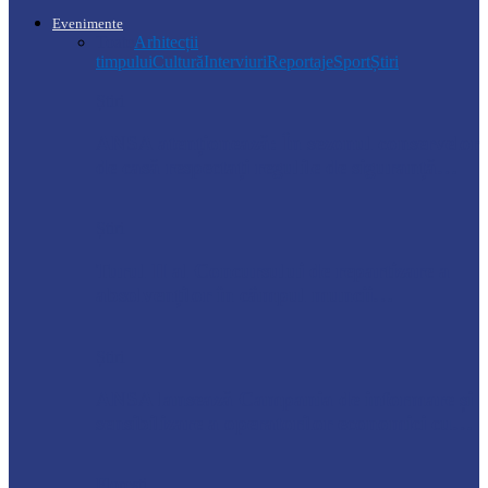
Evenimente
Toate
Arhitecții
timpului
Cultură
Interviuri
Reportaje
Sport
Știri
Știri
ANSA atenționează: În sezonul conservelor
de casă respectați regulile de siguranță…
Știri
Turul II al Concursului de repartizare a
absolvenților în câmpul muncii…
Știri
ANSA lansează Campania de informare și
sensibilizare a operatorilor economici cu…
Florești