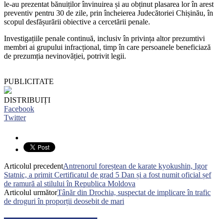
le-au prezentat bănuiților învinuirea și au obținut plasarea lor în arest
preventiv pentru 30 de zile, prin încheierea Judecătoriei Chișinău, în
scopul desfășurării obiective a cercetării penale.
Investigațiile penale continuă, inclusiv în privința altor prezumtivi
membri ai grupului infracțional, timp în care persoanele beneficiază
de prezumția nevinovăției, potrivit legii.
PUBLICITATE
DISTRIBUIȚI
Facebook
Twitter
Articolul precedent
Antrenorul foreștean de karate kyokushin, Igor
Statnic, a primit Certificatul de grad 5 Dan și a fost numit oficial șef
de ramură al stilului în Republica Moldova
Articolul următor
Tânăr din Drochia, suspectat de implicare în trafic
de droguri în proporții deosebit de mari