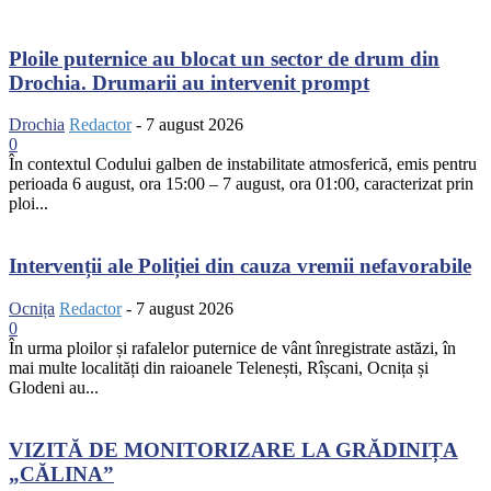
Ploile puternice au blocat un sector de drum din
Drochia. Drumarii au intervenit prompt
Drochia
Redactor
-
7 august 2026
0
În contextul Codului galben de instabilitate atmosferică, emis pentru
perioada 6 august, ora 15:00 – 7 august, ora 01:00, caracterizat prin
ploi...
Intervenții ale Poliției din cauza vremii nefavorabile
Ocnița
Redactor
-
7 august 2026
0
În urma ploilor și rafalelor puternice de vânt înregistrate astăzi, în
mai multe localități din raioanele Telenești, Rîșcani, Ocnița și
Glodeni au...
VIZITĂ DE MONITORIZARE LA GRĂDINIȚA
„CĂLINA”