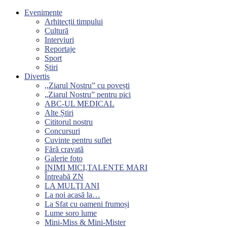
Evenimente
Arhitecții timpului
Cultură
Interviuri
Reportaje
Sport
Știri
Divertis
,,Ziarul Nostru” cu povești
„Ziarul Nostru” pentru pici
ABC-UL MEDICAL
Alte Știri
Cititorul nostru
Concursuri
Cuvinte pentru suflet
Fără cravată
Galerie foto
INIMI MICI,TALENTE MARI
Întreabă ZN
LA MULŢI ANI
La noi acasă la…
La Sfat cu oameni frumoși
Lume soro lume
Mini-Miss & Mini-Mister