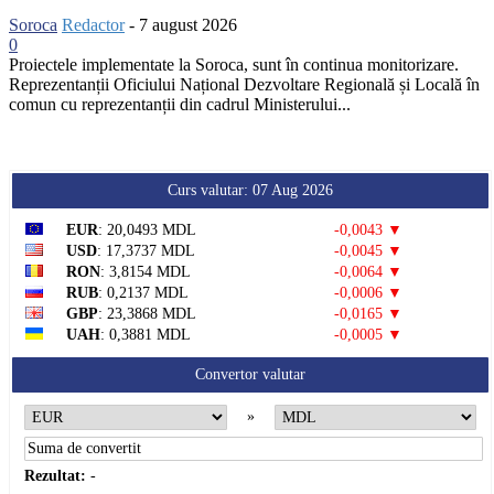
Soroca
Redactor
-
7 august 2026
0
Proiectele implementate la Soroca, sunt în continua monitorizare.
Reprezentanții Oficiului Național Dezvoltare Regională și Locală în
comun cu reprezentanții din cadrul Ministerului...
Curs valutar: 07 Aug 2026
EUR
: 20,0493 MDL
-0,0043 ▼
USD
: 17,3737 MDL
-0,0045 ▼
RON
: 3,8154 MDL
-0,0064 ▼
RUB
: 0,2137 MDL
-0,0006 ▼
GBP
: 23,3868 MDL
-0,0165 ▼
UAH
: 0,3881 MDL
-0,0005 ▼
Convertor valutar
»
Rezultat:
-