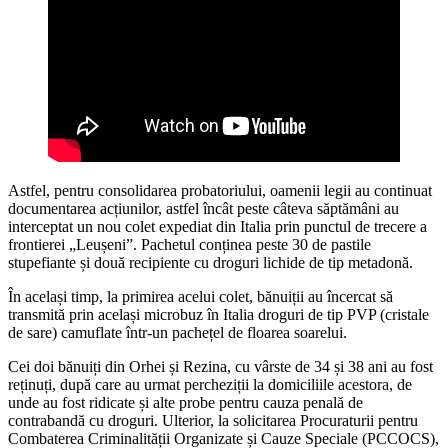
Astfel, pentru consolidarea probatoriului, oamenii legii au continuat
documentarea acțiunilor, astfel încât peste câteva săptămâni au
interceptat un nou colet expediat din Italia prin punctul de trecere a
frontierei „Leușeni”. Pachetul conținea peste 30 de pastile
stupefiante și două recipiente cu droguri lichide de tip metadonă.
În același timp, la primirea acelui colet, bănuiții au încercat să
transmită prin același microbuz în Italia droguri de tip PVP (cristale
de sare) camuflate într-un pachețel de floarea soarelui.
Cei doi bănuiți din Orhei și Rezina, cu vârste de 34 și 38 ani au fost
reținuți, după care au urmat percheziții la domiciliile acestora, de
unde au fost ridicate și alte probe pentru cauza penală de
contrabandă cu droguri. Ulterior, la solicitarea Procuraturii pentru
Combaterea Criminalității Organizate și Cauze Speciale (PCCOCS),