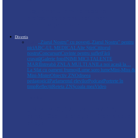
Regulamentul privind relocarea
profesorilor, aprobat de Guvern:
indemnizație de până la…
Divertis
Toate
,,Ziarul Nostru” cu povești
„Ziarul Nostru” pentru
pici
ABC-UL MEDICAL
Alte Știri
Cititorul
nostru
Concursuri
Cuvinte pentru suflet
Fără
cravată
Galerie foto
INIMI MICI,TALENTE
MARI
Întreabă ZN
LA MULŢI ANI
La noi acasă la…
La Sfat cu oameni frumoși
Lume soro lume
Mini-Miss &
Mini-Mister
Obiectiv ZN
Odiseea
pedagogică
Parlamentul elevilor
Podcast
Portrete în
timp
Reflecții
Reteta ZN
Școala mea
Video
Drochia
„INIMI MICI, TALENTE MARI”(II
parte)– Copiii talentați din Drochia aduc
emoție…