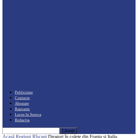
Drochia
„INIMI MICI, TALENTE MARI”(I parte)
– Un dar muzical pentru mame…
Podcast
Moro mahalajiu Podcast cu Robert Cerari
Podcast
“Moro mahalajiu” Podcast cu Marin Alla
Publicitate
Contacte
Abonare
Rapoarte
Lucru în Soroca
Redacția
Acasă
Regiuni
Rîșcani
Droguri în colete din Franța și Italia,