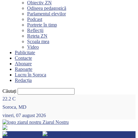
Obiectiv ZN
Odiseea pedagogică
Parlamentul elevilor
Podcast
Portrete în timp
Reflecții
Reteta ZN
Școala mea
Video
Publicitate
Contacte
Abonare
Rapoarte
Lucru în Soroca
Redacția
Căutați
22.2
C
Soroca, MD
vineri, 07 august 2026
Ziarul Nostru