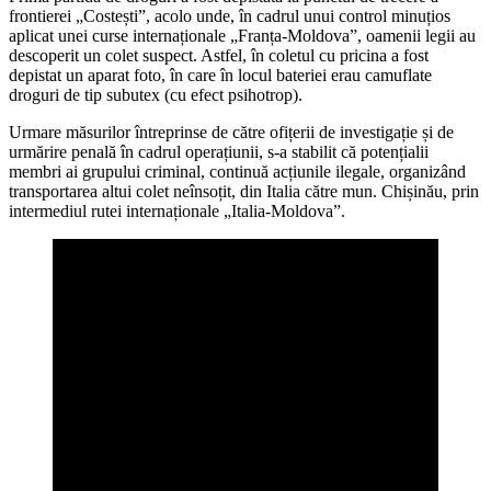
frontierei „Costești”, acolo unde, în cadrul unui control minuțios
aplicat unei curse internaționale „Franța-Moldova”, oamenii legii au
descoperit un colet suspect. Astfel, în coletul cu pricina a fost
depistat un aparat foto, în care în locul bateriei erau camuflate
droguri de tip subutex (cu efect psihotrop).
Urmare măsurilor întreprinse de către ofițerii de investigație și de
urmărire penală în cadrul operațiunii, s-a stabilit că potențialii
membri ai grupului criminal, continuă acțiunile ilegale, organizând
transportarea altui colet neînsoțit, din Italia către mun. Chișinău, prin
intermediul rutei internaționale „Italia-Moldova”.