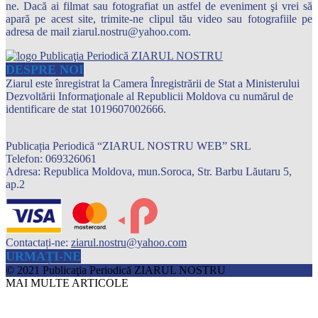
ne. Dacă ai filmat sau fotografiat un astfel de eveniment şi vrei să
apară pe acest site, trimite-ne clipul tău video sau fotografiile pe
adresa de mail ziarul.nostru@yahoo.com.
DESPRE NOI
Ziarul este înregistrat la Camera Înregistrării de Stat a Ministerului
Dezvoltării Informaţionale al Republicii Moldova cu numărul de
identificare de stat 1019607002666.
Publicația Periodică “ZIARUL NOSTRU WEB” SRL
Telefon: 069326061
Adresa: Republica Moldova, mun.Soroca, Str. Barbu Lăutaru 5,
ap.2
Contactați-ne:
ziarul.nostru@yahoo.com
URMAȚI-NE
© 2021 Publicaţia Periodică ZIARUL NOSTRU
MAI MULTE ARTICOLE