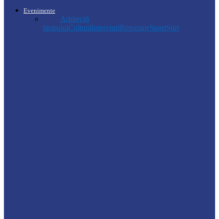
Evenimente
Toate
Arhitecții
timpului
Cultură
Interviuri
Reportaje
Sport
Știri
Drochia
Ploile puternice au blocat un sector de
drum din Drochia. Drumarii…
Ocnița
Intervenții ale Poliției din cauza vremii
nefavorabile
Soroca
VIZITĂ DE MONITORIZARE LA
GRĂDINIȚA „CĂLINA”
Știri