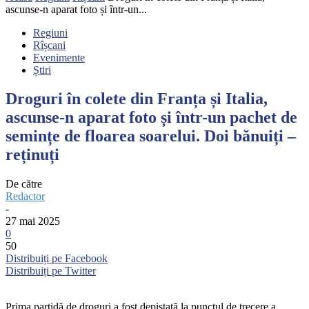
ascunse-n aparat foto și într-un...
Regiuni
Rîșcani
Evenimente
Știri
Droguri în colete din Franța și Italia,
ascunse-n aparat foto și într-un pachet de
semințe de floarea soarelui. Doi bănuiți –
reținuți
De către
Redactor
-
27 mai 2025
0
50
Distribuiți pe Facebook
Distribuiți pe Twitter
Prima partidă de droguri a fost depistată la punctul de trecere a