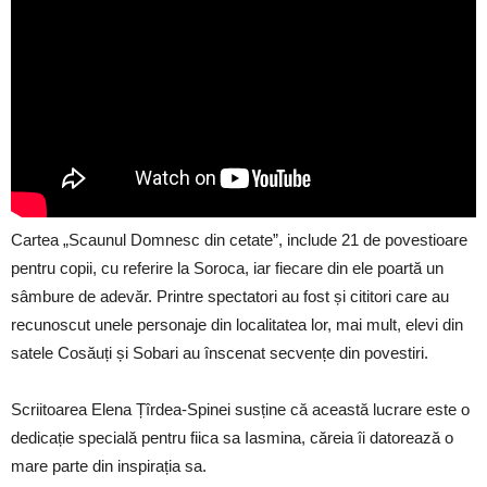
Cartea „Scaunul Domnesc din cetate”, include 21 de povestioare
pentru copii, cu referire la Soroca, iar fiecare din ele poartă un
sâmbure de adevăr. Printre spectatori au fost și cititori care au
recunoscut unele personaje din localitatea lor, mai mult, elevi din
satele Cosăuți și Sobari au înscenat secvențe din povestiri.
Scriitoarea Elena Țîrdea-Spinei susține că această lucrare este o
dedicație specială pentru fiica sa Iasmina, căreia îi datorează o
mare parte din inspirația sa.