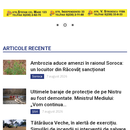
ARTICOLE RECENTE
Ambrozia aduce amenzi în raionul Soroca:
un locuitor din Răcovăț sancționat
7 august 2026
Soroca
Ultimele baraje de protecție de pe Nistru
au fost demontate. Ministrul Mediului:
„Vom continua...
7 august 2026
Știri
Tătărăuca Veche, în alertă de exercițiu.
Simulări de incendii și intervenții de salvare