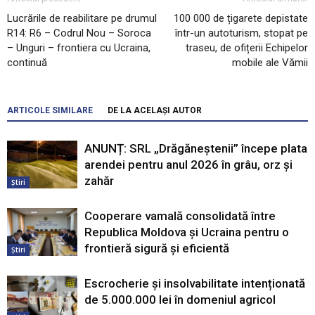
Lucrările de reabilitare pe drumul
100 000 de țigarete depistate
R14: R6 – Codrul Nou – Soroca
într-un autoturism, stopat pe
– Unguri – frontiera cu Ucraina,
traseu, de ofițerii Echipelor
continuă
mobile ale Vămii
ARTICOLE SIMILARE
DE LA ACELAȘI AUTOR
ANUNȚ: SRL „Drăgăneștenii” începe plata
arendei pentru anul 2026 în grâu, orz și
zahăr
Știri
Cooperare vamală consolidată între
Republica Moldova și Ucraina pentru o
frontieră sigură și eficientă
Știri
Escrocherie și insolvabilitate intenționată
de 5.000.000 lei în domeniul agricol