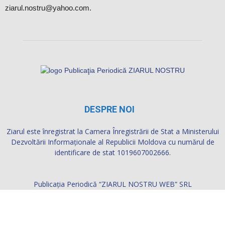
DESPRE NOI
Ziarul este înregistrat la Camera Înregistrării de Stat a Ministerului
Dezvoltării Informaţionale al Republicii Moldova cu numărul de
identificare de stat 1019607002666.
Publicația Periodică “ZIARUL NOSTRU WEB” SRL
Telefon: 069326061
Adresa: Republica Moldova, mun.Soroca, Str. Barbu Lăutaru 5,
ap.2