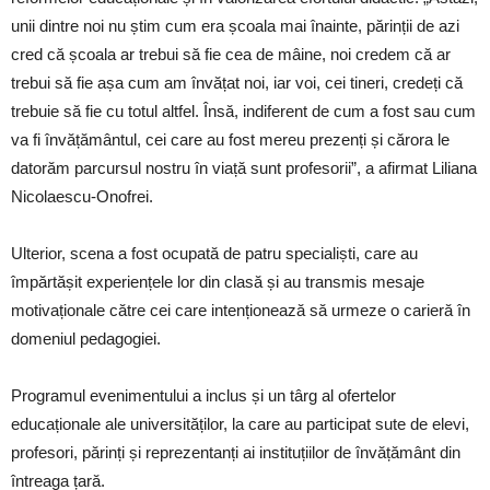
unii dintre noi nu știm cum era școala mai înainte, părinții de azi
cred că școala ar trebui să fie cea de mâine, noi credem că ar
trebui să fie așa cum am învățat noi, iar voi, cei tineri, credeți că
trebuie să fie cu totul altfel. Însă, indiferent de cum a fost sau cum
va fi învățământul, cei care au fost mereu prezenți și cărora le
datorăm parcursul nostru în viață sunt profesorii”, a afirmat Liliana
Nicolaescu-Onofrei.
Ulterior, scena a fost ocupată de patru specialiști, care au
împărtășit experiențele lor din clasă și au transmis mesaje
motivaționale către cei care intenționează să urmeze o carieră în
domeniul pedagogiei.
Programul evenimentului a inclus și un târg al ofertelor
educaționale ale universităților, la care au participat sute de elevi,
profesori, părinți și reprezentanți ai instituțiilor de învățământ din
întreaga țară.