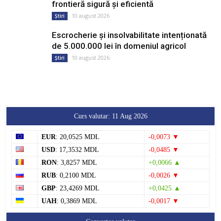
Escrocherie și insolvabilitate intenționată
de 5.000.000 lei în domeniul agricol
10 august 2026
Știri
Curs valutar: 11 Aug 2026
EUR
: 20,0525 MDL
-0,0073 ▼
USD
: 17,3532 MDL
-0,0485 ▼
RON
: 3,8257 MDL
+0,0066 ▲
RUB
: 0,2100 MDL
-0,0026 ▼
GBP
: 23,4269 MDL
+0,0425 ▲
UAH
: 0,3869 MDL
-0,0017 ▼
Convertor valutar