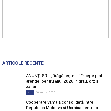
ARTICOLE RECENTE
ANUNȚ: SRL „Drăgăneștenii” începe plata
arendei pentru anul 2026 în grâu, orz și
zahăr
10 august 2026
Știri
Cooperare vamală consolidată între
Republica Moldova și Ucraina pentru o
frontieră sigură și eficientă
10 august 2026
Știri