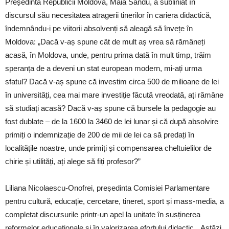
Președinta Republicii Moldova, Maia Sandu, a subliniat în
discursul său necesitatea atragerii tinerilor în cariera didactică,
îndemnându-i pe viitorii absolvenți să aleagă să învețe în
Moldova: „Dacă v-aș spune cât de mult aș vrea să rămâneți
acasă, în Moldova, unde, pentru prima dată în mult timp, trăim
speranța de a deveni un stat european modern, mi-ați urma
sfatul? Dacă v-aș spune că investim circa 500 de milioane de lei
în universități, cea mai mare investiție făcută vreodată, ați rămâne
să studiați acasă? Dacă v-aș spune că bursele la pedagogie au
fost dublate – de la 1600 la 3460 de lei lunar și că după absolvire
primiți o indemnizație de 200 de mii de lei ca să predați în
localitățile noastre, unde primiți și compensarea cheltuielilor de
chirie și utilități, ați alege să fiți profesor?”
Liliana Nicolaescu-Onofrei, președinta Comisiei Parlamentare
pentru cultură, educație, cercetare, tineret, sport și mass-media, a
completat discursurile printr-un apel la unitate în susținerea
reformelor educaționale și în valorizarea efortului didactic. „Astăzi,