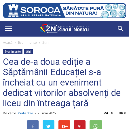
Acasă
Evenimente
Știri
Evenimente
Știri
Cea de-a doua ediție a
Săptămânii Educației s-a
încheiat cu un eveniment
dedicat viitorilor absolvenți de
liceu din întreaga țară
De către
Redactor
-
26 mai 2025
38
0