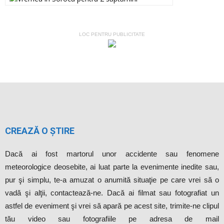
LOC PENTRU PUBLICITATE
CREAZĂ O ȘTIRE
Dacă ai fost martorul unor accidente sau fenomene
meteorologice deosebite, ai luat parte la evenimente inedite sau,
pur şi simplu, te-a amuzat o anumită situaţie pe care vrei să o
vadă şi alţii, contactează-ne. Dacă ai filmat sau fotografiat un
astfel de eveniment şi vrei să apară pe acest site, trimite-ne clipul
tău video sau fotografiile pe adresa de mail
ziarul.nostru@yahoo.com.