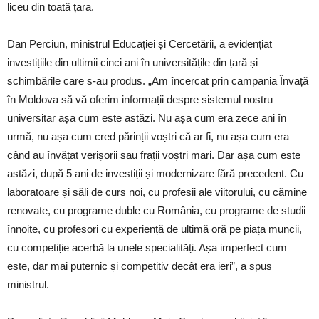
liceu din toată țara.
Dan Perciun, ministrul Educației și Cercetării, a evidențiat
investițiile din ultimii cinci ani în universitățile din țară și
schimbările care s-au produs. „Am încercat prin campania Învață
în Moldova să vă oferim informații despre sistemul nostru
universitar așa cum este astăzi. Nu așa cum era zece ani în
urmă, nu așa cum cred părinții voștri că ar fi, nu așa cum era
când au învățat verișorii sau frații voștri mari. Dar așa cum este
astăzi, după 5 ani de investiții și modernizare fără precedent. Cu
laboratoare și săli de curs noi, cu profesii ale viitorului, cu cămine
renovate, cu programe duble cu România, cu programe de studii
înnoite, cu profesori cu experiență de ultimă oră pe piața muncii,
cu competiție acerbă la unele specialități. Așa imperfect cum
este, dar mai puternic și competitiv decât era ieri”, a spus
ministrul.